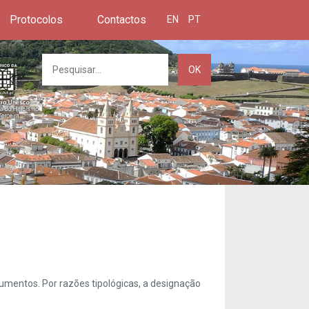
Protocolos
Contactos
EN
PT
OK
umentos. Por razões tipológicas, a designação