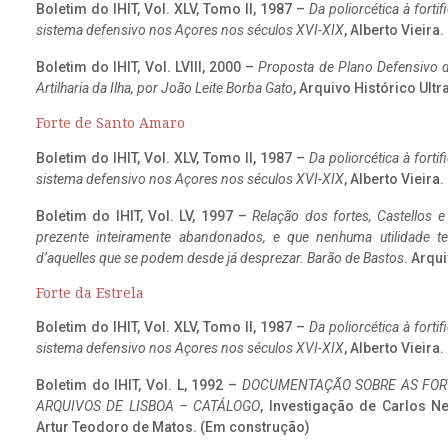
Boletim do IHIT, Vol. XLV, Tomo II, 1987 –
Da poliorcética à fort
sistema defensivo nos Açores nos séculos XVI-XIX
, Alberto Vieira
Boletim do IHIT, Vol. LVIII, 2000 –
Proposta de Plano Defensivo de
Artilharia da Ilha, por João Leite Borba Gato
, Arquivo Histórico Ult
Forte de Santo Amaro
Boletim do IHIT, Vol. XLV, Tomo II, 1987 –
Da poliorcética à fort
sistema defensivo nos Açores nos séculos XVI-XIX
, Alberto Vieira
Boletim do IHIT, Vol. LV, 1997 –
Relação dos fortes, Castellos e
prezente inteiramente abandonados, e que nenhuma utilidade 
d’aquelles que se podem desde já desprezar. Barão de Bastos
. Arqui
Forte da Estrela
Boletim do IHIT, Vol. XLV, Tomo II, 1987 –
Da poliorcética à fort
sistema defensivo nos Açores nos séculos XVI-XIX
, Alberto Vieira
Boletim do IHIT, Vol. L, 1992 –
DOCUMENTAÇÃO SOBRE AS FORT
ARQUIVOS DE LISBOA – CATÁLOGO
, Investigação de Carlos N
Artur Teodoro de Matos. (Em construção)