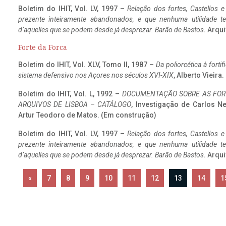
Boletim do IHIT, Vol. LV, 1997 –
Relação dos fortes, Castellos e
prezente inteiramente abandonados, e que nenhuma utilidade 
d’aquelles que se podem desde já desprezar. Barão de Bastos
. Arqui
Forte da Forca
Boletim do IHIT, Vol. XLV, Tomo II, 1987 –
Da poliorcética à fort
sistema defensivo nos Açores nos séculos XVI-XIX
, Alberto Vieira
Boletim do IHIT, Vol. L, 1992 –
DOCUMENTAÇÃO SOBRE AS FORT
ARQUIVOS DE LISBOA – CATÁLOGO
, Investigação de Carlos N
Artur Teodoro de Matos. (Em construção)
Boletim do IHIT, Vol. LV, 1997 –
Relação dos fortes, Castellos e
prezente inteiramente abandonados, e que nenhuma utilidade 
d’aquelles que se podem desde já desprezar. Barão de Bastos
. Arqui
«
7
8
9
10
11
12
13
14
1