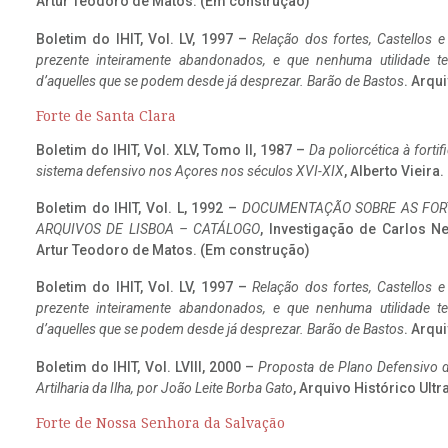
Artur Teodoro de Matos. (Em construção)
Boletim do IHIT, Vol. LV, 1997 –
Relação dos fortes, Castellos e
prezente inteiramente abandonados, e que nenhuma utilidade 
d’aquelles que se podem desde já desprezar. Barão de Bastos
. Arqui
Forte de Santa Clara
Boletim do IHIT, Vol. XLV, Tomo II, 1987 –
Da poliorcética à fort
sistema defensivo nos Açores nos séculos XVI-XIX
, Alberto Vieir
Boletim do IHIT, Vol. L, 1992 –
DOCUMENTAÇÃO SOBRE AS FORT
ARQUIVOS DE LISBOA – CATÁLOGO
, Investigação de Carlos N
Artur Teodoro de Matos. (Em construção)
Boletim do IHIT, Vol. LV, 1997 –
Relação dos fortes, Castellos e
prezente inteiramente abandonados, e que nenhuma utilidade 
d’aquelles que se podem desde já desprezar. Barão de Bastos
. Arqui
Boletim do IHIT, Vol. LVIII, 2000 –
Proposta de Plano Defensivo de
Artilharia da Ilha, por João Leite Borba Gato
, Arquivo Histórico Ult
Forte de Nossa Senhora da Salvação