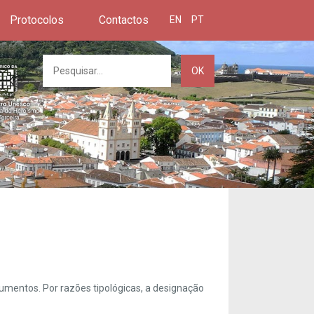
Protocolos
Contactos
EN
PT
OK
umentos. Por razões tipológicas, a designação