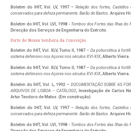
Boletim do IHIT, Vol. LV, 1997 –
Relação dos fortes, Castellos
conservados para defeza permanente. Barão de Bastos
. Arquivo Hi
Boletim do IHIT, Vol. LVI, 1998 -
Tombos dos Fortes das Ilhas do F
Direcção dos Serviços de Engenharia do Exército.
Forte de Nossa Senhora da Conceição
Boletim do IHIT, Vol. XLV, Tomo II, 1987 –
Da poliorcética à fort
sistema defensivo nos Açores nos séculos XVI-XIX
, Alberto Vieira
Boletim do IHIT, Vol. XLV, Tomo II, 1987 –
Da poliorcética à fort
sistema defensivo nos Açores nos séculos XVI-XIX
, Alberto Vieira
Boletim do IHIT, Vol. L, 1992 –
DOCUMENTAÇÃO SOBRE AS FORT
ARQUIVOS DE LISBOA – CATÁLOGO
, Investigação de Carlos N
Artur Teodoro de Matos. (Em construção)
Boletim do IHIT, Vol. LV, 1997 –
Relação dos fortes, Castellos
conservados para defeza permanente. Barão de Bastos
. Arquivo Hi
Boletim do IHIT, Vol. LVI, 1998 -
Tombos dos Fortes das Ilhas do F
Direcção dos Serviços de Engenharia do Exército.