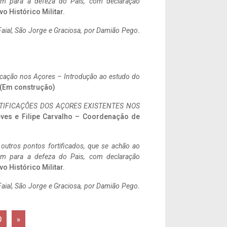
tem para a defeza do Pais, com declaração
vo Histórico Militar.
aial, São Jorge e Graciosa,
por Damião Pego
.
ificação nos Açores – Introdução ao estudo do
. (Em construção)
IFICAÇÕES DOS AÇORES EXISTENTES NOS
eves e Filipe Carvalho – Coordenação de
 outros pontos fortificados, que se achão ao
tem para a defeza do Pais, com declaração
vo Histórico Militar.
aial, São Jorge e Graciosa,
por Damião Pego
.
0
»