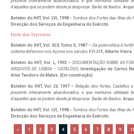
prezente inteiramente abandonados, e que nenhuma utilidade 
d’aquelles que se podem desde já desprezar. Barão de Bastos
. Arqui
Boletim do IHIT, Vol. LVI, 1998 -
Tombos dos Fortes das Ilhas do F
Direcção dos Serviços de Engenharia do Exército.
Forte dos Terreiros
Boletim do IHIT, Vol. XLV, Tomo II, 1987 –
Da poliorcética à fort
sistema defensivo nos Açores nos séculos XVI-XIX
, Alberto Vieira
Boletim do IHIT, Vol. L, 1992 –
DOCUMENTAÇÃO SOBRE AS FORT
ARQUIVOS DE LISBOA – CATÁLOGO
, Investigação de Carlos N
Artur Teodoro de Matos. (Em construção)
Boletim do IHIT, Vol. LV, 1997 –
Relação dos fortes, Castellos e
prezente inteiramente abandonados, e que nenhuma utilidade 
d’aquelles que se podem desde já desprezar. Barão de Bastos
. Arqui
Boletim do IHIT, Vol. LVI, 1998 -
Tombos dos Fortes das Ilhas do F
Direcção dos Serviços de Engenharia do Exército.
«
1
2
3
4
5
6
7
8
9
1