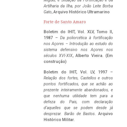
Miguel, e Situação da Fortificação e da
Artilharia da Ilha, por João Leite Borba
Gato
, Arquivo Histórico Ultramarino
Forte de Santo Amaro
Boletim do IHIT, Vol. XLV, Tomo II,
1987 –
Da poliorcética à fortificação
nos Açores – Introdução ao estudo do
sistema defensivo nos Açores nos
séculos XVI-XIX
, Alberto Vieira. (Em
construção)
Boletim do IHIT, Vol. LV, 1997 –
Relação dos fortes, Castellos e outros
pontos fortificados, que se achão ao
prezente inteiramente abandonados, e
que nenhuma utilidade tem para a
defeza do Pais, com declaração
d’aquelles que se podem desde já
desprezar. Barão de Bastos
. Arquivo
Histórico Militar.