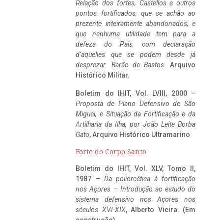
Relação dos fortes, Castellos e outros
pontos fortificados, que se achão ao
prezente inteiramente abandonados, e
que nenhuma utilidade tem para a
defeza do Pais, com declaração
d’aquelles que se podem desde já
desprezar. Barão de Bastos
. Arquivo
Histórico Militar.
Boletim do IHIT, Vol. LVIII, 2000 –
Proposta de Plano Defensivo de São
Miguel, e Situação da Fortificação e da
Artilharia da Ilha, por João Leite Borba
Gato
, Arquivo Histórico Ultramarino
Forte do Corpo Santo
Boletim do IHIT, Vol. XLV, Tomo II,
1987 –
Da poliorcética à fortificação
nos Açores – Introdução ao estudo do
sistema defensivo nos Açores nos
séculos XVI-XIX
, Alberto Vieira. (Em