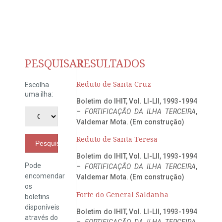
PESQUISAR
RESULTADOS
Reduto de Santa Cruz
Escolha
uma ilha:
Boletim do IHIT, Vol. LI-LII, 1993-1994
–
FORTIFICAÇÃO DA ILHA TERCEIRA
,
Valdemar Mota. (Em construção)
Reduto de Santa Teresa
Pesquisar
Boletim do IHIT, Vol. LI-LII, 1993-1994
Pode
–
FORTIFICAÇÃO DA ILHA TERCEIRA
,
encomendar
Valdemar Mota. (Em construção)
os
Forte do General Saldanha
boletins
disponíveis
Boletim do IHIT, Vol. LI-LII, 1993-1994
através do
–
FORTIFICAÇÃO DA ILHA TERCEIRA
,