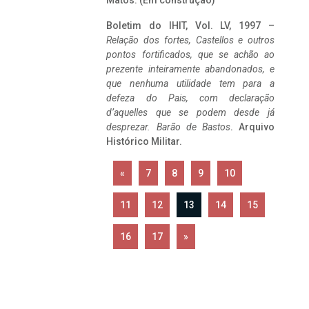
Matos. (Em construção)
Boletim do IHIT, Vol. LV, 1997 –
Relação dos fortes, Castellos e outros
pontos fortificados, que se achão ao
prezente inteiramente abandonados, e
que nenhuma utilidade tem para a
defeza do Pais, com declaração
d’aquelles que se podem desde já
desprezar. Barão de Bastos
. Arquivo
Histórico Militar.
«
7
8
9
10
11
12
13
14
15
16
17
»