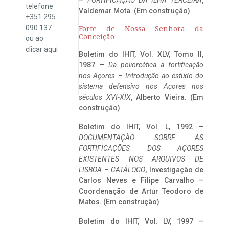
telefone
Valdemar Mota. (Em construção)
+351 295
090 137
Forte de Nossa Senhora da
Conceição
ou ao
clicar
aqui
Boletim do IHIT, Vol. XLV, Tomo II,
.
1987 –
Da poliorcética à fortificação
nos Açores – Introdução ao estudo do
sistema defensivo nos Açores nos
séculos XVI-XIX
, Alberto Vieira. (Em
construção)
Boletim do IHIT, Vol. L, 1992 –
DOCUMENTAÇÃO SOBRE AS
FORTIFICAÇÕES DOS AÇORES
EXISTENTES NOS ARQUIVOS DE
LISBOA – CATÁLOGO
, Investigação de
Carlos Neves e Filipe Carvalho –
Coordenação de Artur Teodoro de
Matos. (Em construção)
Boletim do IHIT, Vol. LV, 1997 –