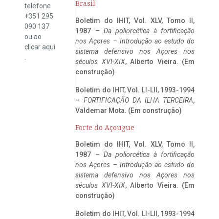
Brasil
telefone
+351 295
Boletim do IHIT, Vol. XLV, Tomo II,
090 137
1987 –
Da poliorcética à fortificação
ou ao
nos Açores – Introdução ao estudo do
clicar
aqui
sistema defensivo nos Açores nos
.
séculos XVI-XIX
, Alberto Vieira. (Em
construção)
Boletim do IHIT, Vol. LI-LII, 1993-1994
–
FORTIFICAÇÃO DA ILHA TERCEIRA
,
Valdemar Mota. (Em construção)
Forte do Açougue
Boletim do IHIT, Vol. XLV, Tomo II,
1987 –
Da poliorcética à fortificação
nos Açores – Introdução ao estudo do
sistema defensivo nos Açores nos
séculos XVI-XIX
, Alberto Vieira. (Em
construção)
Boletim do IHIT, Vol. LI-LII, 1993-1994