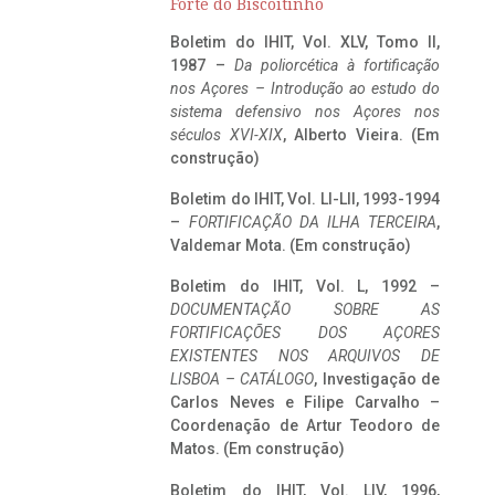
Forte do Biscoitinho
Boletim do IHIT, Vol. XLV, Tomo II,
1987 –
Da poliorcética à fortificação
nos Açores – Introdução ao estudo do
sistema defensivo nos Açores nos
séculos XVI-XIX
, Alberto Vieira. (Em
construção)
Boletim do IHIT, Vol. LI-LII, 1993-1994
–
FORTIFICAÇÃO DA ILHA TERCEIRA
,
Valdemar Mota. (Em construção)
Boletim do IHIT, Vol. L, 1992 –
DOCUMENTAÇÃO SOBRE AS
FORTIFICAÇÕES DOS AÇORES
EXISTENTES NOS ARQUIVOS DE
LISBOA – CATÁLOGO
, Investigação de
Carlos Neves e Filipe Carvalho –
Coordenação de Artur Teodoro de
Matos. (Em construção)
Boletim do IHIT, Vol. LIV, 1996,