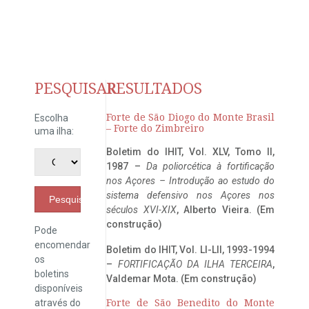
PESQUISAR
RESULTADOS
Forte de São Diogo do Monte Brasil
Escolha
– Forte do Zimbreiro
uma ilha:
Boletim do IHIT, Vol. XLV, Tomo II,
1987 –
Da poliorcética à fortificação
nos Açores – Introdução ao estudo do
sistema defensivo nos Açores nos
Pesquisar
séculos XVI-XIX
, Alberto Vieira. (Em
construção)
Pode
encomendar
Boletim do IHIT, Vol. LI-LII, 1993-1994
os
–
FORTIFICAÇÃO DA ILHA TERCEIRA
,
boletins
Valdemar Mota. (Em construção)
disponíveis
através do
Forte de São Benedito do Monte