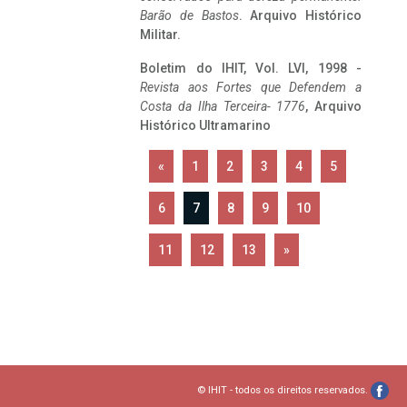
Barão de Bastos
. Arquivo Histórico
Militar.
Boletim do IHIT, Vol. LVI, 1998 -
Revista aos Fortes que Defendem a
Costa da Ilha Terceira- 1776
, Arquivo
Histórico Ultramarino
«
1
2
3
4
5
6
7
8
9
10
11
12
13
»
© IHIT - todos os direitos reservados.