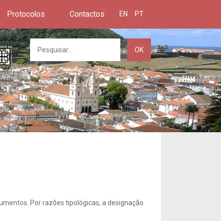
Protocolos
Contactos
EN
PT
OK
umentos. Por razões tipológicas, a designação