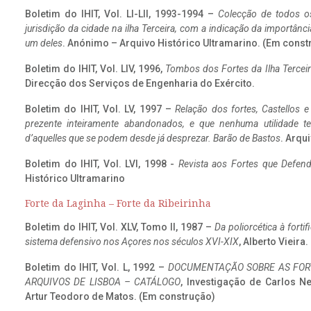
Boletim do IHIT, Vol. LI-LII, 1993-1994 –
Colecção de todos os
jurisdição da cidade na ilha Terceira, com a indicação da importâ
um deles
. Anónimo – Arquivo Histórico Ultramarino. (Em const
Boletim do IHIT, Vol. LIV, 1996,
Tombos dos Fortes da Ilha Terceir
Direcção dos Serviços de Engenharia do Exército.
Boletim do IHIT, Vol. LV, 1997 –
Relação dos fortes, Castellos e
prezente inteiramente abandonados, e que nenhuma utilidade 
d’aquelles que se podem desde já desprezar. Barão de Bastos
. Arqui
Boletim do IHIT, Vol. LVI, 1998 -
Revista aos Fortes que Defend
Histórico Ultramarino
Forte da Laginha – Forte da Ribeirinha
Boletim do IHIT, Vol. XLV, Tomo II, 1987 –
Da poliorcética à fort
sistema defensivo nos Açores nos séculos XVI-XIX
, Alberto Vieira
Boletim do IHIT, Vol. L, 1992 –
DOCUMENTAÇÃO SOBRE AS FORT
ARQUIVOS DE LISBOA – CATÁLOGO
, Investigação de Carlos N
Artur Teodoro de Matos. (Em construção)