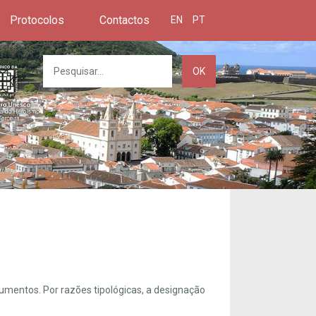
Protocolos
Contactos
EN
PT
OK
umentos. Por razões tipológicas, a designação