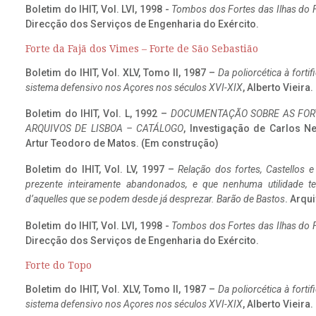
Boletim do IHIT, Vol. LVI, 1998 -
Tombos dos Fortes das Ilhas do F
Direcção dos Serviços de Engenharia do Exército.
Forte da Fajã dos Vimes – Forte de São Sebastião
Boletim do IHIT, Vol. XLV, Tomo II, 1987 –
Da poliorcética à fort
sistema defensivo nos Açores nos séculos XVI-XIX
, Alberto Vieira
Boletim do IHIT, Vol. L, 1992 –
DOCUMENTAÇÃO SOBRE AS FORT
ARQUIVOS DE LISBOA – CATÁLOGO
, Investigação de Carlos N
Artur Teodoro de Matos. (Em construção)
Boletim do IHIT, Vol. LV, 1997 –
Relação dos fortes, Castellos e
prezente inteiramente abandonados, e que nenhuma utilidade 
d’aquelles que se podem desde já desprezar. Barão de Bastos
. Arqui
Boletim do IHIT, Vol. LVI, 1998 -
Tombos dos Fortes das Ilhas do F
Direcção dos Serviços de Engenharia do Exército.
Forte do Topo
Boletim do IHIT, Vol. XLV, Tomo II, 1987 –
Da poliorcética à fort
sistema defensivo nos Açores nos séculos XVI-XIX
, Alberto Vieira