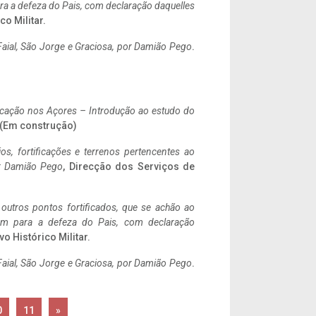
a a defeza do Pais, com declaração daquelles
co Militar.
aial, São Jorge e Graciosa,
por Damião Pego
.
ificação nos Açores – Introdução ao estudo do
. (Em construção)
ios, fortificações e terrenos pertencentes ao
r Damião Pego
, Direcção dos Serviços de
 outros pontos fortificados, que se achão ao
tem para a defeza do Pais, com declaração
vo Histórico Militar.
aial, São Jorge e Graciosa,
por Damião Pego
.
0
11
»