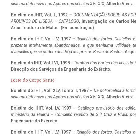
sistema defensivo nos Açores nos séculos XVI-XIX
, Alberto Vieira
Boletim do IHIT, Vol. L, 1992 –
DOCUMENTAÇÃO SOBRE AS FORT
ARQUIVOS DE LISBOA – CATÁLOGO
, Investigação de Carlos N
Artur Teodoro de Matos. (Em construção)
Boletim do IHIT, Vol. LV, 1997 –
Relação dos fortes, Castellos e
prezente inteiramente abandonados, e que nenhuma utilidade 
d’aquelles que se podem desde já desprezar. Barão de Bastos
. Arqui
Boletim do IHIT, Vol. LVI, 1998 -
Tombos dos Fortes das Ilhas do F
Direcção dos Serviços de Engenharia do Exército.
Forte do Corpo Santo
Boletim do IHIT, Vol. XLV, Tomo II, 1987 –
Da poliorcética à fort
sistema defensivo nos Açores nos séculos XVI-XIX
, Alberto Vieira
Boletim do IHIT, Vol. LV, 1997 –
Catálogo provisório dos edific
ta
ministério da Guerra – Concelho reunido de S.
Cruz e Praia, po
Engenharia do Exército.
Boletim do IHIT, Vol. LV, 1997 –
Relação dos fortes, Castellos e