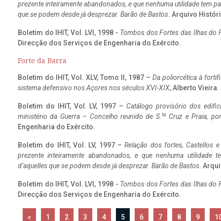
prezente inteiramente abandonados, e que nenhuma utilidade tem par
que se podem desde já desprezar. Barão de Bastos
. Arquivo Históri
Boletim do IHIT, Vol. LVI, 1998 -
Tombos dos Fortes das Ilhas do F
Direcção dos Serviços de Engenharia do Exército.
Forte da Barra
Boletim do IHIT, Vol. XLV, Tomo II, 1987 –
Da poliorcética à fort
sistema defensivo nos Açores nos séculos XVI-XIX
, Alberto Vieira
Boletim do IHIT, Vol. LV, 1997 –
Catálogo provisório dos edific
ta
ministério da Guerra – Concelho reunido de S.
Cruz e Praia, po
Engenharia do Exército.
Boletim do IHIT, Vol. LV, 1997 –
Relação dos fortes, Castellos e
prezente inteiramente abandonados, e que nenhuma utilidade 
d’aquelles que se podem desde já desprezar. Barão de Bastos
. Arqui
Boletim do IHIT, Vol. LVI, 1998 -
Tombos dos Fortes das Ilhas do F
Direcção dos Serviços de Engenharia do Exército.
«
1
2
3
4
5
6
7
8
9
1