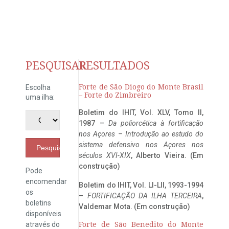
PESQUISAR
RESULTADOS
Forte de São Diogo do Monte Brasil
Escolha
– Forte do Zimbreiro
uma ilha:
Boletim do IHIT, Vol. XLV, Tomo II,
1987 –
Da poliorcética à fortificação
nos Açores – Introdução ao estudo do
sistema defensivo nos Açores nos
Pesquisar
séculos XVI-XIX
, Alberto Vieira. (Em
construção)
Pode
encomendar
Boletim do IHIT, Vol. LI-LII, 1993-1994
os
–
FORTIFICAÇÃO DA ILHA TERCEIRA
,
boletins
Valdemar Mota. (Em construção)
disponíveis
através do
Forte de São Benedito do Monte