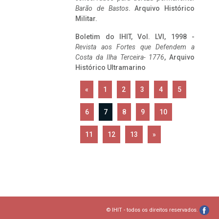
Barão de Bastos
. Arquivo Histórico
Militar.
Boletim do IHIT, Vol. LVI, 1998 -
Revista aos Fortes que Defendem a
Costa da Ilha Terceira- 1776
, Arquivo
Histórico Ultramarino
«
1
2
3
4
5
6
7
8
9
10
11
12
13
»
© IHIT - todos os direitos reservados.