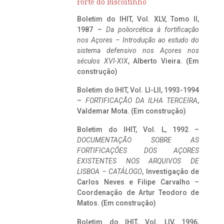
Forte do Biscoitinho
Boletim do IHIT, Vol. XLV, Tomo II,
1987 –
Da poliorcética à fortificação
nos Açores – Introdução ao estudo do
sistema defensivo nos Açores nos
séculos XVI-XIX
, Alberto Vieira. (Em
construção)
Boletim do IHIT, Vol. LI-LII, 1993-1994
–
FORTIFICAÇÃO DA ILHA TERCEIRA
,
Valdemar Mota. (Em construção)
Boletim do IHIT, Vol. L, 1992 –
DOCUMENTAÇÃO SOBRE AS
FORTIFICAÇÕES DOS AÇORES
EXISTENTES NOS ARQUIVOS DE
LISBOA – CATÁLOGO
, Investigação de
Carlos Neves e Filipe Carvalho –
Coordenação de Artur Teodoro de
Matos. (Em construção)
Boletim do IHIT, Vol. LIV, 1996,