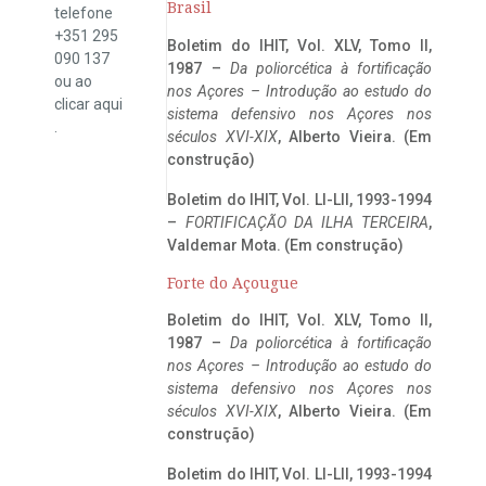
Brasil
telefone
+351 295
Boletim do IHIT, Vol. XLV, Tomo II,
090 137
1987 –
Da poliorcética à fortificação
ou ao
nos Açores – Introdução ao estudo do
clicar
aqui
sistema defensivo nos Açores nos
.
séculos XVI-XIX
, Alberto Vieira. (Em
construção)
Boletim do IHIT, Vol. LI-LII, 1993-1994
–
FORTIFICAÇÃO DA ILHA TERCEIRA
,
Valdemar Mota. (Em construção)
Forte do Açougue
Boletim do IHIT, Vol. XLV, Tomo II,
1987 –
Da poliorcética à fortificação
nos Açores – Introdução ao estudo do
sistema defensivo nos Açores nos
séculos XVI-XIX
, Alberto Vieira. (Em
construção)
Boletim do IHIT, Vol. LI-LII, 1993-1994