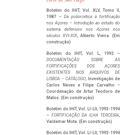
Forte de São Tiago
Boletim do IHIT, Vol. XLV, Tomo II,
1987 –
Da poliorcética à fortificação
nos Açores – Introdução ao estudo do
sistema defensivo nos Açores nos
séculos XVI-XIX
, Alberto Vieira. (Em
construção)
Boletim do IHIT, Vol. L, 1992 –
DOCUMENTAÇÃO SOBRE AS
FORTIFICAÇÕES DOS AÇORES
EXISTENTES NOS ARQUIVOS DE
LISBOA – CATÁLOGO
, Investigação de
Carlos Neves e Filipe Carvalho –
Coordenação de Artur Teodoro de
Matos. (Em construção)
Boletim do IHIT, Vol. LI-LII, 1993-1994
–
FORTIFICAÇÃO DA ILHA TERCEIRA
,
Valdemar Mota. (Em construção)
Boletim do IHIT, Vol. LI-LII, 1993-1994