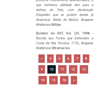
prezente inteiramente abandonados, e
que nenhuma utilidade tem para a
defeza do Pais, com declaração
d’aquelles que se podem desde já
desprezar. Barão de Bastos
. Arquivo
Histórico Militar.
Boletim do IHIT, Vol. LVI, 1998 -
Revista aos Fortes que Defendem a
Costa da Ilha Terceira- 1776
, Arquivo
Histórico Ultramarino
«
4
5
6
7
8
9
10
11
12
13
14
15
16
»