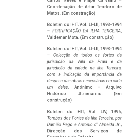
Carlos Neves e Filipe Carvalho –
Coordenação de Artur Teodoro de
Matos. (Em construção)
Boletim do IHIT, Vol. LI-LII, 1993-1994
–
FORTIFICAÇÃO DA ILHA TERCEIRA
,
Valdemar Mota. (Em construção)
Boletim do IHIT, Vol. LI-LII, 1993-1994
–
Colecção de todos os fortes da
jurisdição da Villa da Praia e da
jurisdição da cidade na ilha Terceira,
com a indicação da importância da
despesa das obras necessárias em cada
um deles
. Anónimo – Arquivo
Histórico Ultramarino. (Em
construção)
Boletim do IHIT, Vol. LIV, 1996,
Tombos dos Fortes da Ilha Terceira,
por
Damião Pego e António d’ Almeida Jr
.,
Direcção dos Serviços de