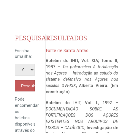
PESQUISAR
RESULTADOS
Forte de Santo Antão
Escolha
uma ilha:
Boletim do IHIT, Vol. XLV, Tomo II,
1987 –
Da poliorcética à fortificação
nos Açores – Introdução ao estudo do
sistema defensivo nos Açores nos
séculos XVI-XIX
, Alberto Vieira. (Em
Pesquisar
construção)
Pode
Boletim do IHIT, Vol. L, 1992 –
encomendar
DOCUMENTAÇÃO SOBRE AS
os
FORTIFICAÇÕES DOS AÇORES
boletins
EXISTENTES NOS ARQUIVOS DE
disponíveis
LISBOA – CATÁLOGO
, Investigação de
através do