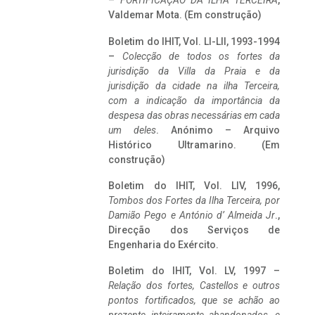
–
FORTIFICAÇÃO DA ILHA TERCEIRA
,
Valdemar Mota. (Em construção)
Boletim do IHIT, Vol. LI-LII, 1993-1994
–
Colecção de todos os fortes da
jurisdição da Villa da Praia e da
jurisdição da cidade na ilha Terceira,
com a indicação da importância da
despesa das obras necessárias em cada
um deles
. Anónimo – Arquivo
Histórico Ultramarino. (Em
construção)
Boletim do IHIT, Vol. LIV, 1996,
Tombos dos Fortes da Ilha Terceira,
por
Damião Pego e António d’ Almeida Jr
.,
Direcção dos Serviços de
Engenharia do Exército.
Boletim do IHIT, Vol. LV, 1997 –
Relação dos fortes, Castellos e outros
pontos fortificados, que se achão ao