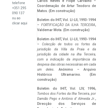
Carlos Neves e Filipe Carvalho –
telefone
Coordenação de Artur Teodoro de
+351 295
Matos. (Em construção)
090 137
ou ao
Boletim do IHIT, Vol. LI-LII, 1993-1994
clicar
aqui
–
FORTIFICAÇÃO DA ILHA TERCEIRA
,
.
Valdemar Mota. (Em construção)
Boletim do IHIT, Vol. LI-LII, 1993-1994
–
Colecção de todos os fortes da
jurisdição da Villa da Praia e da
jurisdição da cidade na ilha Terceira,
com a indicação da importância da
despesa das obras necessárias em cada
um deles
. Anónimo – Arquivo
Histórico Ultramarino. (Em
construção)
Boletim do IHIT, Vol. LIV, 1996,
Tombos dos Fortes da Ilha Terceira,
por
Damião Pego e António d’ Almeida Jr
.,
Direcção dos Serviços de