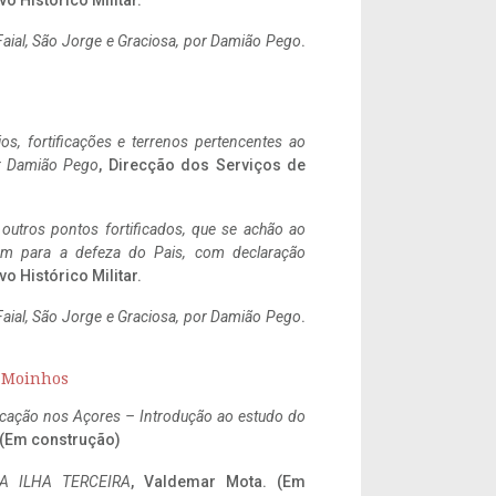
vo Histórico Militar.
aial, São Jorge e Graciosa,
por Damião Pego
.
ios, fortificações e terrenos pertencentes ao
r Damião Pego
, Direcção dos Serviços de
 outros pontos fortificados, que se achão ao
tem para a defeza do Pais, com declaração
vo Histórico Militar.
aial, São Jorge e Graciosa,
por Damião Pego
.
s Moinhos
ificação nos Açores – Introdução ao estudo do
. (Em construção)
A ILHA TERCEIRA
, Valdemar Mota. (Em