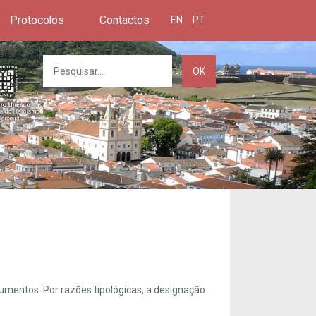
Protocolos
Contactos
EN
PT
OK
umentos. Por razões tipológicas, a designação