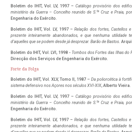
Boletim do IHIT, Vol. LV, 1997 –
Catálogo provisório dos edific
ta
ministério da Guerra – Concelho reunido de S.
Cruz e Praia, po
Engenharia do Exército.
Boletim do IHIT, Vol. LV, 1997 –
Relação dos fortes, Castellos e
prezente inteiramente abandonados, e que nenhuma utilidade 
d’aquelles que se podem desde já desprezar. Barão de Bastos
. Arqui
Boletim do IHIT, Vol. LVI, 1998 -
Tombos dos Fortes das Ilhas do F
Direcção dos Serviços de Engenharia do Exército.
Forte da Folga
Boletim do IHIT, Vol. XLV, Tomo II, 1987 –
Da poliorcética à fort
sistema defensivo nos Açores nos séculos XVI-XIX
, Alberto Vieira
Boletim do IHIT, Vol. LV, 1997 –
Catálogo provisório dos edific
ta
ministério da Guerra – Concelho reunido de S.
Cruz e Praia, po
Engenharia do Exército.
Boletim do IHIT, Vol. LV, 1997 –
Relação dos fortes, Castellos e
prezente inteiramente abandonados, e que nenhuma utilidade 