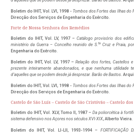
d’aquelles que se podem desde já desprezar. Barão de Bastos
. Arqui
Boletim do IHIT, Vol. LVI, 1998 -
Tombos dos Fortes das Ilhas do F
Direcção dos Serviços de Engenharia do Exército.
Forte de Nossa Senhora dos Remédios
Boletim do IHIT, Vol. LV, 1997 –
Catálogo provisório dos edific
ta
ministério da Guerra – Concelho reunido de S.
Cruz e Praia, po
Engenharia do Exército.
Boletim do IHIT, Vol. LV, 1997 –
Relação dos fortes, Castellos e
prezente inteiramente abandonados, e que nenhuma utilidade 
d’aquelles que se podem desde já desprezar. Barão de Bastos
. Arqui
Boletim do IHIT, Vol. LVI, 1998 -
Tombos dos Fortes das Ilhas do F
Direcção dos Serviços de Engenharia do Exército.
Castelo de São Luís – Castelo de São Cristóvão – Castelo do
Boletim do IHIT, Vol. XLV, Tomo II, 1987 –
Da poliorcética à fort
sistema defensivo nos Açores nos séculos XVI-XIX
, Alberto Vieira
Boletim do IHIT, Vol. LI-LII, 1993-1994 –
FORTIFICAÇÃO D