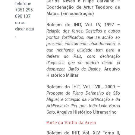
Carlos Neves e Filipe Carvalho –
telefone
Coordenação de Artur Teodoro de
+351 295
Matos. (Em construção)
090 137
ou ao
Boletim do IHIT, Vol. LV, 1997 –
clicar
aqui
Relação dos fortes, Castellos e outros
.
pontos fortificados, que se achão ao
prezente inteiramente abandonados, e
que nenhuma utilidade tem para a
defeza do Pais, com declaração
d’aquelles que se podem desde já
desprezar. Barão de Bastos
. Arquivo
Histórico Militar
Boletim do IHIT, Vol. LVIII, 2000 –
Proposta de Plano Defensivo de São
Miguel, e Situação da Fortificação e da
Artilharia da Ilha, por João Leite Borba
Gato
, Arquivo Histórico Ultramarino
Forte da Vinha da Areia
Boletim do IHIT, Vol. XLV, Tomo II,