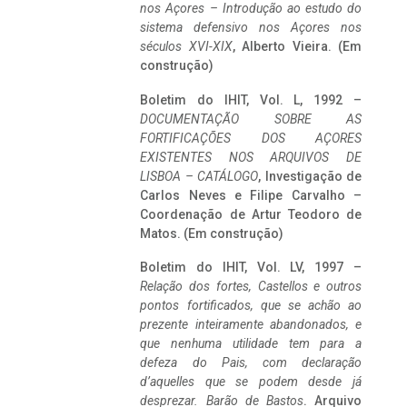
nos Açores – Introdução ao estudo do
sistema defensivo nos Açores nos
séculos XVI-XIX
, Alberto Vieira. (Em
construção)
Boletim do IHIT, Vol. L, 1992 –
DOCUMENTAÇÃO SOBRE AS
FORTIFICAÇÕES DOS AÇORES
EXISTENTES NOS ARQUIVOS DE
LISBOA – CATÁLOGO
, Investigação de
Carlos Neves e Filipe Carvalho –
Coordenação de Artur Teodoro de
Matos. (Em construção)
Boletim do IHIT, Vol. LV, 1997 –
Relação dos fortes, Castellos e outros
pontos fortificados, que se achão ao
prezente inteiramente abandonados, e
que nenhuma utilidade tem para a
defeza do Pais, com declaração
d’aquelles que se podem desde já
desprezar. Barão de Bastos
. Arquivo