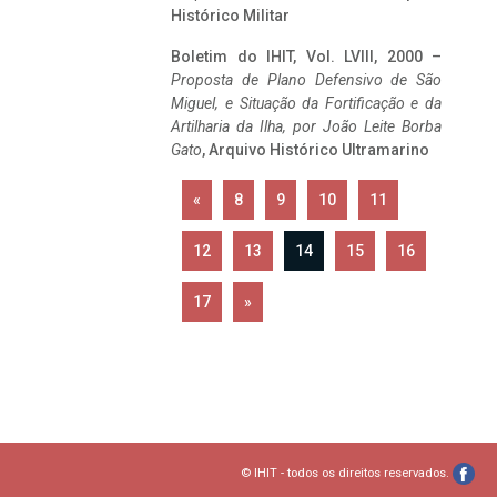
Histórico Militar
Boletim do IHIT, Vol. LVIII, 2000 –
Proposta de Plano Defensivo de São
Miguel, e Situação da Fortificação e da
Artilharia da Ilha, por João Leite Borba
Gato
, Arquivo Histórico Ultramarino
«
8
9
10
11
12
13
14
15
16
17
»
© IHIT - todos os direitos reservados.