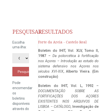
PESQUISAR
RESULTADOS
Forte da Areia - Castelo Real
Escolha
uma ilha:
Boletim do IHIT, Vol. XLV, Tomo II,
1987 –
Da poliorcética à fortificação
nos Açores – Introdução ao estudo do
sistema defensivo nos Açores nos
séculos XVI-XIX
, Alberto Vieira. (Em
Pesquisar
construção)
Pode
Boletim do IHIT, Vol. L, 1992 –
encomendar
DOCUMENTAÇÃO SOBRE AS
os
FORTIFICAÇÕES DOS AÇORES
boletins
EXISTENTES NOS ARQUIVOS DE
disponíveis
LISBOA – CATÁLOGO
, Investigação de
através do