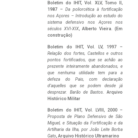
Boletim do IHIT, Vol. XLV, Tomo II,
1987 –
Da poliorcética à fortificação
nos Açores – Introdução ao estudo do
sistema defensivo nos Açores nos
séculos XVI-XIX
, Alberto Vieira. (Em
construção)
Boletim do IHIT, Vol. LV, 1997 –
Relação dos fortes, Castellos e outros
pontos fortificados, que se achão ao
prezente inteiramente abandonados, e
que nenhuma utilidade tem para a
defeza do Pais, com declaração
d’aquelles que se podem desde já
desprezar. Barão de Bastos
. Arquivo
Histórico Militar
Boletim do IHIT, Vol. LVIII, 2000 –
Proposta de Plano Defensivo de São
Miguel, e Situação da Fortificação e da
Artilharia da Ilha, por João Leite Borba
Gato
, Arquivo Histórico Ultramarino