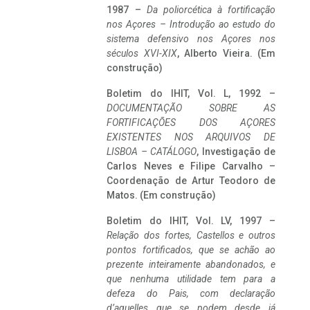
1987 –
Da poliorcética à fortificação
nos Açores – Introdução ao estudo do
sistema defensivo nos Açores nos
séculos XVI-XIX
, Alberto Vieira. (Em
construção)
Boletim do IHIT, Vol. L, 1992 –
DOCUMENTAÇÃO SOBRE AS
FORTIFICAÇÕES DOS AÇORES
EXISTENTES NOS ARQUIVOS DE
LISBOA – CATÁLOGO
, Investigação de
Carlos Neves e Filipe Carvalho –
Coordenação de Artur Teodoro de
Matos. (Em construção)
Boletim do IHIT, Vol. LV, 1997 –
Relação dos fortes, Castellos e outros
pontos fortificados, que se achão ao
prezente inteiramente abandonados, e
que nenhuma utilidade tem para a
defeza do Pais, com declaração
d’aquelles que se podem desde já