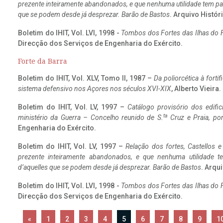
prezente inteiramente abandonados, e que nenhuma utilidade tem par
que se podem desde já desprezar. Barão de Bastos
. Arquivo Históri
Boletim do IHIT, Vol. LVI, 1998 -
Tombos dos Fortes das Ilhas do F
Direcção dos Serviços de Engenharia do Exército.
Forte da Barra
Boletim do IHIT, Vol. XLV, Tomo II, 1987 –
Da poliorcética à fort
sistema defensivo nos Açores nos séculos XVI-XIX
, Alberto Vieira
Boletim do IHIT, Vol. LV, 1997 –
Catálogo provisório dos edific
ta
ministério da Guerra – Concelho reunido de S.
Cruz e Praia, po
Engenharia do Exército.
Boletim do IHIT, Vol. LV, 1997 –
Relação dos fortes, Castellos e
prezente inteiramente abandonados, e que nenhuma utilidade 
d’aquelles que se podem desde já desprezar. Barão de Bastos
. Arqui
Boletim do IHIT, Vol. LVI, 1998 -
Tombos dos Fortes das Ilhas do F
Direcção dos Serviços de Engenharia do Exército.
«
1
2
3
4
5
6
7
8
9
1