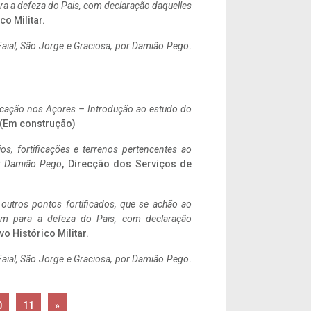
a a defeza do Pais, com declaração daquelles
co Militar.
aial, São Jorge e Graciosa,
por Damião Pego
.
ificação nos Açores – Introdução ao estudo do
. (Em construção)
ios, fortificações e terrenos pertencentes ao
r Damião Pego
, Direcção dos Serviços de
 outros pontos fortificados, que se achão ao
tem para a defeza do Pais, com declaração
vo Histórico Militar.
aial, São Jorge e Graciosa,
por Damião Pego
.
0
11
»