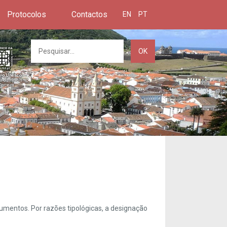
Protocolos
Contactos
EN
PT
OK
umentos. Por razões tipológicas, a designação