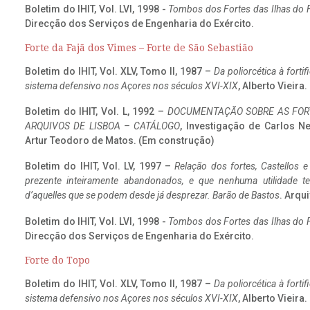
Boletim do IHIT, Vol. LVI, 1998 -
Tombos dos Fortes das Ilhas do F
Direcção dos Serviços de Engenharia do Exército.
Forte da Fajã dos Vimes – Forte de São Sebastião
Boletim do IHIT, Vol. XLV, Tomo II, 1987 –
Da poliorcética à fort
sistema defensivo nos Açores nos séculos XVI-XIX
, Alberto Vieira
Boletim do IHIT, Vol. L, 1992 –
DOCUMENTAÇÃO SOBRE AS FORT
ARQUIVOS DE LISBOA – CATÁLOGO
, Investigação de Carlos N
Artur Teodoro de Matos. (Em construção)
Boletim do IHIT, Vol. LV, 1997 –
Relação dos fortes, Castellos e
prezente inteiramente abandonados, e que nenhuma utilidade 
d’aquelles que se podem desde já desprezar. Barão de Bastos
. Arqui
Boletim do IHIT, Vol. LVI, 1998 -
Tombos dos Fortes das Ilhas do F
Direcção dos Serviços de Engenharia do Exército.
Forte do Topo
Boletim do IHIT, Vol. XLV, Tomo II, 1987 –
Da poliorcética à fort
sistema defensivo nos Açores nos séculos XVI-XIX
, Alberto Vieira