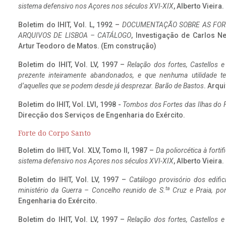
sistema defensivo nos Açores nos séculos XVI-XIX
, Alberto Vieira
Boletim do IHIT, Vol. L, 1992 –
DOCUMENTAÇÃO SOBRE AS FORT
ARQUIVOS DE LISBOA – CATÁLOGO
, Investigação de Carlos N
Artur Teodoro de Matos. (Em construção)
Boletim do IHIT, Vol. LV, 1997 –
Relação dos fortes, Castellos e
prezente inteiramente abandonados, e que nenhuma utilidade 
d’aquelles que se podem desde já desprezar. Barão de Bastos
. Arqui
Boletim do IHIT, Vol. LVI, 1998 -
Tombos dos Fortes das Ilhas do F
Direcção dos Serviços de Engenharia do Exército.
Forte do Corpo Santo
Boletim do IHIT, Vol. XLV, Tomo II, 1987 –
Da poliorcética à fort
sistema defensivo nos Açores nos séculos XVI-XIX
, Alberto Vieira
Boletim do IHIT, Vol. LV, 1997 –
Catálogo provisório dos edific
ta
ministério da Guerra – Concelho reunido de S.
Cruz e Praia, po
Engenharia do Exército.
Boletim do IHIT, Vol. LV, 1997 –
Relação dos fortes, Castellos e