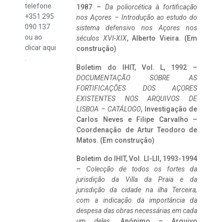
telefone
1987 –
Da poliorcética à fortificação
+351 295
nos Açores – Introdução ao estudo do
090 137
sistema defensivo nos Açores nos
ou ao
séculos XVI-XIX
, Alberto Vieira. (Em
clicar
aqui
construção)
.
Boletim do IHIT, Vol. L, 1992 –
DOCUMENTAÇÃO SOBRE AS
FORTIFICAÇÕES DOS AÇORES
EXISTENTES NOS ARQUIVOS DE
LISBOA – CATÁLOGO
, Investigação de
Carlos Neves e Filipe Carvalho –
Coordenação de Artur Teodoro de
Matos. (Em construção)
Boletim do IHIT, Vol. LI-LII, 1993-1994
–
Colecção de todos os fortes da
jurisdição da Villa da Praia e da
jurisdição da cidade na ilha Terceira,
com a indicação da importância da
despesa das obras necessárias em cada
um deles
. Anónimo – Arquivo