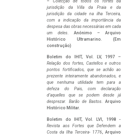
–
Colecção de todos os fortes da
jurisdição da Villa da Praia e da
jurisdição da cidade na ilha Terceira,
com a indicação da importância da
despesa das obras necessárias em cada
um deles
. Anónimo – Arquivo
Histórico Ultramarino. (Em
construção)
Boletim do IHIT, Vol. LV, 1997 –
Relação dos fortes, Castellos e outros
pontos fortificados, que se achão ao
prezente inteiramente abandonados, e
que nenhuma utilidade tem para a
defeza do Pais, com declaração
d’aquelles que se podem desde já
desprezar. Barão de Bastos
. Arquivo
Histórico Militar.
Boletim do IHIT, Vol. LVI, 1998 -
Revista aos Fortes que Defendem a
Costa da Ilha Terceira- 1776
, Arquivo