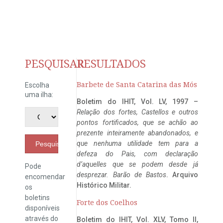
PESQUISAR
RESULTADOS
Barbete de Santa Catarina das Mós
Escolha
uma ilha:
Boletim do IHIT, Vol. LV, 1997 –
Relação dos fortes, Castellos e outros
pontos fortificados, que se achão ao
prezente inteiramente abandonados, e
que nenhuma utilidade tem para a
Pesquisar
defeza do Pais, com declaração
d’aquelles que se podem desde já
Pode
desprezar. Barão de Bastos
. Arquivo
encomendar
Histórico Militar.
os
boletins
Forte dos Coelhos
disponíveis
através do
Boletim do IHIT, Vol. XLV, Tomo II,