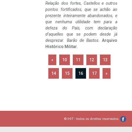
Relação dos fortes, Castellos e outros
pontos fortificados, que se achão ao
prezente inteiramente abandonados, e
que nenhuma utilidade tem para a
defeza do Pais, com declaração
d’aquelles que se podem desde já
desprezar. Barão de Bastos
. Arquivo
Histórico Militar.
«
10
11
12
13
14
15
16
17
»
© IHIT - todos os direitos reservados.