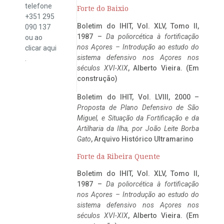
telefone
Forte do Baixio
+351 295
Boletim do IHIT, Vol. XLV, Tomo II,
090 137
1987 –
Da poliorcética à fortificação
ou ao
nos Açores – Introdução ao estudo do
clicar
aqui
sistema defensivo nos Açores nos
.
séculos XVI-XIX
, Alberto Vieira. (Em
construção)
Boletim do IHIT, Vol. LVIII, 2000 –
Proposta de Plano Defensivo de São
Miguel, e Situação da Fortificação e da
Artilharia da Ilha, por João Leite Borba
Gato
, Arquivo Histórico Ultramarino
Forte da Ribeira Quente
Boletim do IHIT, Vol. XLV, Tomo II,
1987 –
Da poliorcética à fortificação
nos Açores – Introdução ao estudo do
sistema defensivo nos Açores nos
séculos XVI-XIX
, Alberto Vieira. (Em