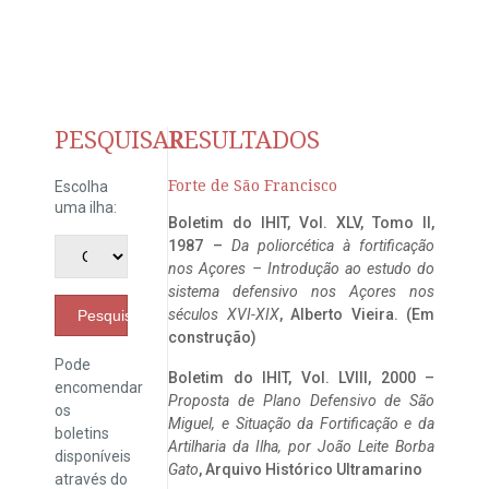
PESQUISAR
RESULTADOS
Forte de São Francisco
Escolha
uma ilha:
Boletim do IHIT, Vol. XLV, Tomo II,
1987 –
Da poliorcética à fortificação
nos Açores – Introdução ao estudo do
sistema defensivo nos Açores nos
séculos XVI-XIX
, Alberto Vieira. (Em
Pesquisar
construção)
Pode
Boletim do IHIT, Vol. LVIII, 2000 –
encomendar
Proposta de Plano Defensivo de São
os
Miguel, e Situação da Fortificação e da
boletins
Artilharia da Ilha, por João Leite Borba
disponíveis
Gato
, Arquivo Histórico Ultramarino
através do