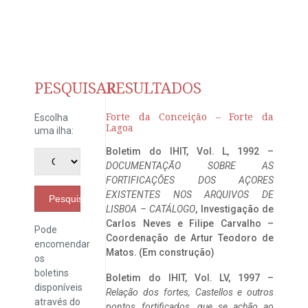
PESQUISAR
RESULTADOS
Forte da Conceição – Forte da
Escolha
Lagoa
uma ilha:
Boletim do IHIT, Vol. L, 1992 –
DOCUMENTAÇÃO SOBRE AS
FORTIFICAÇÕES DOS AÇORES
EXISTENTES NOS ARQUIVOS DE
Pesquisar
LISBOA – CATÁLOGO
, Investigação de
Carlos Neves e Filipe Carvalho –
Pode
Coordenação de Artur Teodoro de
encomendar
Matos. (Em construção)
os
boletins
Boletim do IHIT, Vol. LV, 1997 –
disponíveis
Relação dos fortes, Castellos e outros
através do
pontos fortificados, que se achão ao