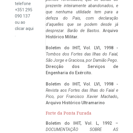
telefone
prezente inteiramente abandonados, e
+351 295
que nenhuma utilidade tem para a
090 137
defeza do Pais, com declaração
ou ao
d’aquelles que se podem desde já
clicar
aqui
desprezar. Barão de Bastos
. Arquivo
.
Histórico Militar.
Boletim do IHIT, Vol. LVI, 1998 -
Tombos dos Fortes das Ilhas do Faial,
São Jorge e Graciosa,
por Damião Pego
.
Direcção dos Serviços de
Engenharia do Exército.
Boletim do IHIT, Vol. LVI, 1998 -
Revista aos Fortes das Ilhas do Faial e
Pico, por Francisco Xavier Machado
,
Arquivo Histórico Ultramarino
Forte da Ponta Furada
Boletim do IHIT, Vol. L, 1992 –
DOCUMENTAÇÃO SOBRE AS