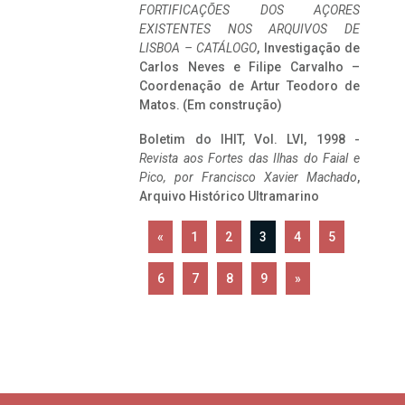
FORTIFICAÇÕES DOS AÇORES
EXISTENTES NOS ARQUIVOS DE
LISBOA – CATÁLOGO
, Investigação de
Carlos Neves e Filipe Carvalho –
Coordenação de Artur Teodoro de
Matos. (Em construção)
Boletim do IHIT, Vol. LVI, 1998 -
Revista aos Fortes das Ilhas do Faial e
Pico, por Francisco Xavier Machado
,
Arquivo Histórico Ultramarino
«
1
2
3
4
5
6
7
8
9
»