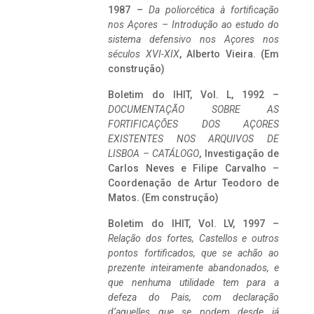
1987 –
Da poliorcética à fortificação
nos Açores – Introdução ao estudo do
sistema defensivo nos Açores nos
séculos XVI-XIX
, Alberto Vieira. (Em
construção)
Boletim do IHIT, Vol. L, 1992 –
DOCUMENTAÇÃO SOBRE AS
FORTIFICAÇÕES DOS AÇORES
EXISTENTES NOS ARQUIVOS DE
LISBOA – CATÁLOGO
, Investigação de
Carlos Neves e Filipe Carvalho –
Coordenação de Artur Teodoro de
Matos. (Em construção)
Boletim do IHIT, Vol. LV, 1997 –
Relação dos fortes, Castellos e outros
pontos fortificados, que se achão ao
prezente inteiramente abandonados, e
que nenhuma utilidade tem para a
defeza do Pais, com declaração
d’aquelles que se podem desde já