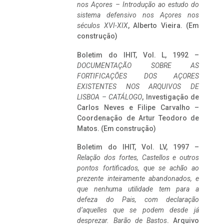
nos Açores – Introdução ao estudo do
sistema defensivo nos Açores nos
séculos XVI-XIX
, Alberto Vieira. (Em
construção)
Boletim do IHIT, Vol. L, 1992 –
DOCUMENTAÇÃO SOBRE AS
FORTIFICAÇÕES DOS AÇORES
EXISTENTES NOS ARQUIVOS DE
LISBOA – CATÁLOGO
, Investigação de
Carlos Neves e Filipe Carvalho –
Coordenação de Artur Teodoro de
Matos. (Em construção)
Boletim do IHIT, Vol. LV, 1997 –
Relação dos fortes, Castellos e outros
pontos fortificados, que se achão ao
prezente inteiramente abandonados, e
que nenhuma utilidade tem para a
defeza do Pais, com declaração
d’aquelles que se podem desde já
desprezar. Barão de Bastos
. Arquivo