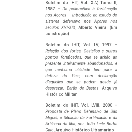
Boletim do IHIT, Vol. XLV, Tomo II,
1987 –
Da poliorcética à fortificação
nos Açores – Introdução ao estudo do
sistema defensivo nos Açores nos
séculos XVI-XIX
, Alberto Vieira. (Em
construção)
Boletim do IHIT, Vol. LV, 1997 –
Relação dos fortes, Castellos e outros
pontos fortificados, que se achão ao
prezente inteiramente abandonados, e
que nenhuma utilidade tem para a
defeza do Pais, com declaração
d’aquelles que se podem desde já
desprezar. Barão de Bastos
. Arquivo
Histórico Militar
Boletim do IHIT, Vol. LVIII, 2000 –
Proposta de Plano Defensivo de São
Miguel, e Situação da Fortificação e da
Artilharia da Ilha, por João Leite Borba
Gato
, Arquivo Histórico Ultramarino