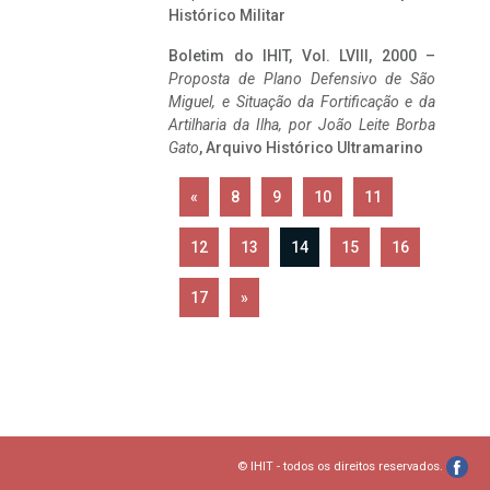
Histórico Militar
Boletim do IHIT, Vol. LVIII, 2000 –
Proposta de Plano Defensivo de São
Miguel, e Situação da Fortificação e da
Artilharia da Ilha, por João Leite Borba
Gato
, Arquivo Histórico Ultramarino
«
8
9
10
11
12
13
14
15
16
17
»
© IHIT - todos os direitos reservados.