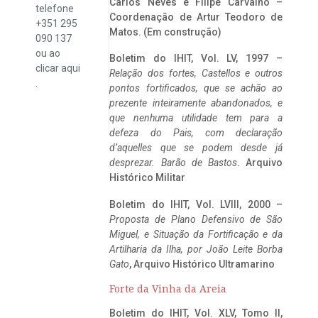
Carlos Neves e Filipe Carvalho –
telefone
Coordenação de Artur Teodoro de
+351 295
Matos. (Em construção)
090 137
ou ao
Boletim do IHIT, Vol. LV, 1997 –
clicar
aqui
Relação dos fortes, Castellos e outros
.
pontos fortificados, que se achão ao
prezente inteiramente abandonados, e
que nenhuma utilidade tem para a
defeza do Pais, com declaração
d’aquelles que se podem desde já
desprezar. Barão de Bastos
. Arquivo
Histórico Militar
Boletim do IHIT, Vol. LVIII, 2000 –
Proposta de Plano Defensivo de São
Miguel, e Situação da Fortificação e da
Artilharia da Ilha, por João Leite Borba
Gato
, Arquivo Histórico Ultramarino
Forte da Vinha da Areia
Boletim do IHIT, Vol. XLV, Tomo II,