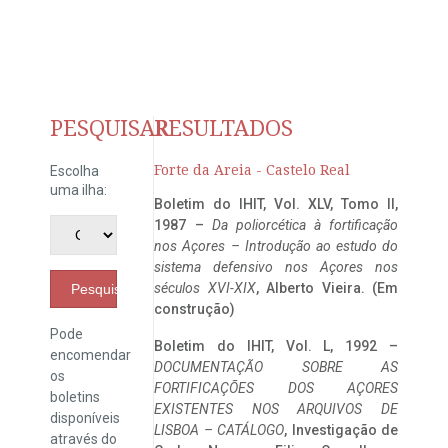
PESQUISAR
RESULTADOS
Forte da Areia - Castelo Real
Escolha
uma ilha:
Boletim do IHIT, Vol. XLV, Tomo II,
1987 –
Da poliorcética à fortificação
nos Açores – Introdução ao estudo do
sistema defensivo nos Açores nos
séculos XVI-XIX
, Alberto Vieira. (Em
Pesquisar
construção)
Pode
Boletim do IHIT, Vol. L, 1992 –
encomendar
DOCUMENTAÇÃO SOBRE AS
os
FORTIFICAÇÕES DOS AÇORES
boletins
EXISTENTES NOS ARQUIVOS DE
disponíveis
LISBOA – CATÁLOGO
, Investigação de
através do