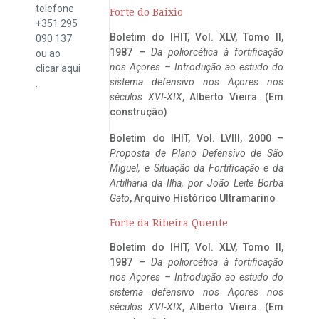
telefone
Forte do Baixio
+351 295
Boletim do IHIT, Vol. XLV, Tomo II,
090 137
1987 –
Da poliorcética à fortificação
ou ao
nos Açores – Introdução ao estudo do
clicar
aqui
sistema defensivo nos Açores nos
.
séculos XVI-XIX
, Alberto Vieira. (Em
construção)
Boletim do IHIT, Vol. LVIII, 2000 –
Proposta de Plano Defensivo de São
Miguel, e Situação da Fortificação e da
Artilharia da Ilha, por João Leite Borba
Gato
, Arquivo Histórico Ultramarino
Forte da Ribeira Quente
Boletim do IHIT, Vol. XLV, Tomo II,
1987 –
Da poliorcética à fortificação
nos Açores – Introdução ao estudo do
sistema defensivo nos Açores nos
séculos XVI-XIX
, Alberto Vieira. (Em