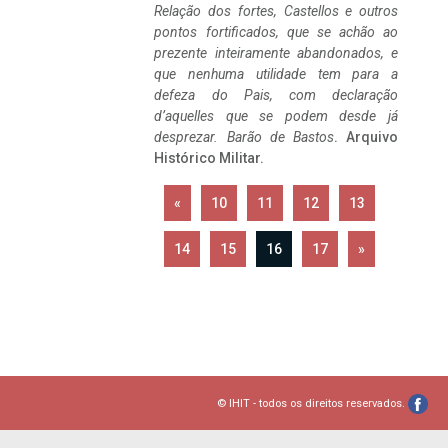
Relação dos fortes, Castellos e outros
pontos fortificados, que se achão ao
prezente inteiramente abandonados, e
que nenhuma utilidade tem para a
defeza do Pais, com declaração
d’aquelles que se podem desde já
desprezar. Barão de Bastos
. Arquivo
Histórico Militar.
«
10
11
12
13
14
15
16
17
»
© IHIT - todos os direitos reservados.