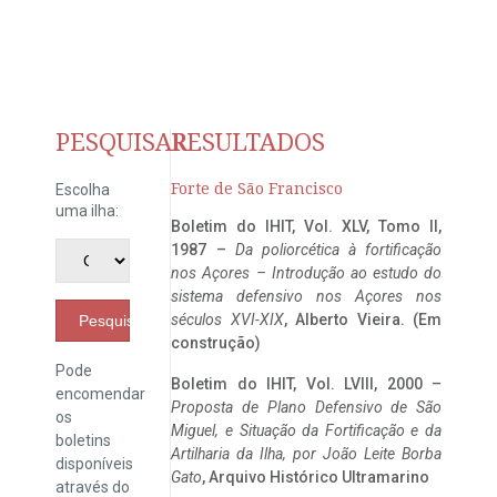
PESQUISAR
RESULTADOS
Forte de São Francisco
Escolha
uma ilha:
Boletim do IHIT, Vol. XLV, Tomo II,
1987 –
Da poliorcética à fortificação
nos Açores – Introdução ao estudo do
sistema defensivo nos Açores nos
séculos XVI-XIX
, Alberto Vieira. (Em
Pesquisar
construção)
Pode
Boletim do IHIT, Vol. LVIII, 2000 –
encomendar
Proposta de Plano Defensivo de São
os
Miguel, e Situação da Fortificação e da
boletins
Artilharia da Ilha, por João Leite Borba
disponíveis
Gato
, Arquivo Histórico Ultramarino
através do