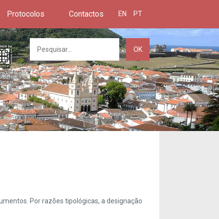
Protocolos
Contactos
EN
PT
OK
umentos. Por razões tipológicas, a designação