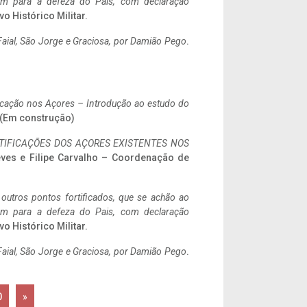
tem para a defeza do Pais, com declaração
vo Histórico Militar.
aial, São Jorge e Graciosa,
por Damião Pego
.
ificação nos Açores – Introdução ao estudo do
. (Em construção)
IFICAÇÕES DOS AÇORES EXISTENTES NOS
eves e Filipe Carvalho – Coordenação de
 outros pontos fortificados, que se achão ao
tem para a defeza do Pais, com declaração
vo Histórico Militar.
aial, São Jorge e Graciosa,
por Damião Pego
.
0
»