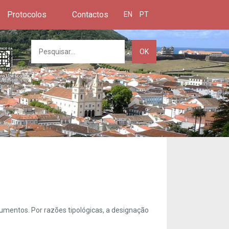
Protocolos
Contactos
EN
PT
OK
umentos. Por razões tipológicas, a designação