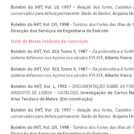
Boletim do IHIT, Vol. LV, 1997 –
Relação dos fortes, Castellos
conservados para defeza permanente. Barão de Bastos
. Arquivo Hi
Boletim do IHIT, Vol. LVI, 1998 -
Tombos dos Fortes das Ilhas do F
Direcção dos Serviços de Engenharia do Exército.
Forte de Nossa Senhora da Conceição
Boletim do IHIT, Vol. XLV, Tomo II, 1987 –
Da poliorcética à fort
sistema defensivo nos Açores nos séculos XVI-XIX
, Alberto Vieira
Boletim do IHIT, Vol. XLV, Tomo II, 1987 –
Da poliorcética à fort
sistema defensivo nos Açores nos séculos XVI-XIX
, Alberto Vieira
Boletim do IHIT, Vol. L, 1992 –
DOCUMENTAÇÃO SOBRE AS FORT
ARQUIVOS DE LISBOA – CATÁLOGO
, Investigação de Carlos N
Artur Teodoro de Matos. (Em construção)
Boletim do IHIT, Vol. LV, 1997 –
Relação dos fortes, Castellos
conservados para defeza permanente. Barão de Bastos
. Arquivo Hi
Boletim do IHIT, Vol. LVI, 1998 -
Tombos dos Fortes das Ilhas do F
Direcção dos Serviços de Engenharia do Exército.