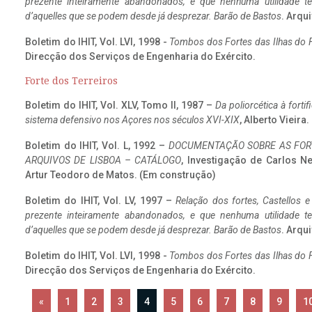
prezente inteiramente abandonados, e que nenhuma utilidade 
d’aquelles que se podem desde já desprezar. Barão de Bastos
. Arqui
Boletim do IHIT, Vol. LVI, 1998 -
Tombos dos Fortes das Ilhas do F
Direcção dos Serviços de Engenharia do Exército.
Forte dos Terreiros
Boletim do IHIT, Vol. XLV, Tomo II, 1987 –
Da poliorcética à fort
sistema defensivo nos Açores nos séculos XVI-XIX
, Alberto Vieira
Boletim do IHIT, Vol. L, 1992 –
DOCUMENTAÇÃO SOBRE AS FORT
ARQUIVOS DE LISBOA – CATÁLOGO
, Investigação de Carlos N
Artur Teodoro de Matos. (Em construção)
Boletim do IHIT, Vol. LV, 1997 –
Relação dos fortes, Castellos e
prezente inteiramente abandonados, e que nenhuma utilidade 
d’aquelles que se podem desde já desprezar. Barão de Bastos
. Arqui
Boletim do IHIT, Vol. LVI, 1998 -
Tombos dos Fortes das Ilhas do F
Direcção dos Serviços de Engenharia do Exército.
«
1
2
3
4
5
6
7
8
9
1