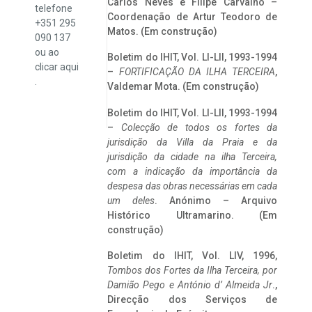
Carlos Neves e Filipe Carvalho –
telefone
Coordenação de Artur Teodoro de
+351 295
Matos. (Em construção)
090 137
ou ao
Boletim do IHIT, Vol. LI-LII, 1993-1994
clicar
aqui
–
FORTIFICAÇÃO DA ILHA TERCEIRA
,
.
Valdemar Mota. (Em construção)
Boletim do IHIT, Vol. LI-LII, 1993-1994
–
Colecção de todos os fortes da
jurisdição da Villa da Praia e da
jurisdição da cidade na ilha Terceira,
com a indicação da importância da
despesa das obras necessárias em cada
um deles
. Anónimo – Arquivo
Histórico Ultramarino. (Em
construção)
Boletim do IHIT, Vol. LIV, 1996,
Tombos dos Fortes da Ilha Terceira,
por
Damião Pego e António d’ Almeida Jr
.,
Direcção dos Serviços de