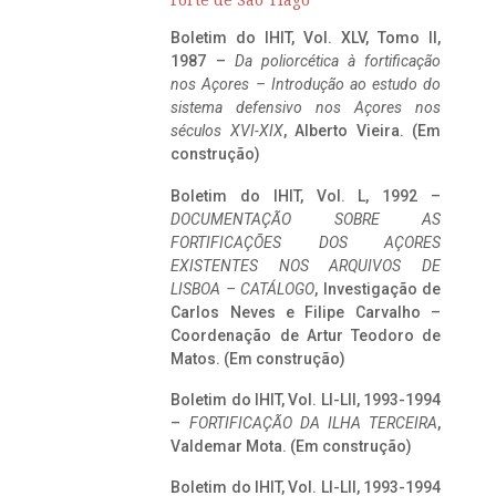
Forte de São Tiago
Boletim do IHIT, Vol. XLV, Tomo II,
1987 –
Da poliorcética à fortificação
nos Açores – Introdução ao estudo do
sistema defensivo nos Açores nos
séculos XVI-XIX
, Alberto Vieira. (Em
construção)
Boletim do IHIT, Vol. L, 1992 –
DOCUMENTAÇÃO SOBRE AS
FORTIFICAÇÕES DOS AÇORES
EXISTENTES NOS ARQUIVOS DE
LISBOA – CATÁLOGO
, Investigação de
Carlos Neves e Filipe Carvalho –
Coordenação de Artur Teodoro de
Matos. (Em construção)
Boletim do IHIT, Vol. LI-LII, 1993-1994
–
FORTIFICAÇÃO DA ILHA TERCEIRA
,
Valdemar Mota. (Em construção)
Boletim do IHIT, Vol. LI-LII, 1993-1994