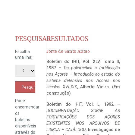
PESQUISAR
RESULTADOS
Forte de Santo Antão
Escolha
uma ilha:
Boletim do IHIT, Vol. XLV, Tomo II,
1987 –
Da poliorcética à fortificação
nos Açores – Introdução ao estudo do
sistema defensivo nos Açores nos
séculos XVI-XIX
, Alberto Vieira. (Em
Pesquisar
construção)
Pode
Boletim do IHIT, Vol. L, 1992 –
encomendar
DOCUMENTAÇÃO SOBRE AS
os
FORTIFICAÇÕES DOS AÇORES
boletins
EXISTENTES NOS ARQUIVOS DE
disponíveis
LISBOA – CATÁLOGO
, Investigação de
através do