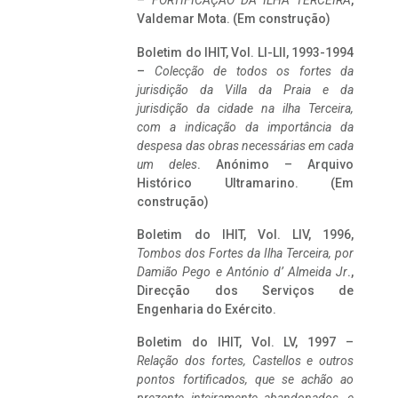
–
FORTIFICAÇÃO DA ILHA TERCEIRA
,
Valdemar Mota. (Em construção)
Boletim do IHIT, Vol. LI-LII, 1993-1994
–
Colecção de todos os fortes da
jurisdição da Villa da Praia e da
jurisdição da cidade na ilha Terceira,
com a indicação da importância da
despesa das obras necessárias em cada
um deles
. Anónimo – Arquivo
Histórico Ultramarino. (Em
construção)
Boletim do IHIT, Vol. LIV, 1996,
Tombos dos Fortes da Ilha Terceira,
por
Damião Pego e António d’ Almeida Jr
.,
Direcção dos Serviços de
Engenharia do Exército.
Boletim do IHIT, Vol. LV, 1997 –
Relação dos fortes, Castellos e outros
pontos fortificados, que se achão ao