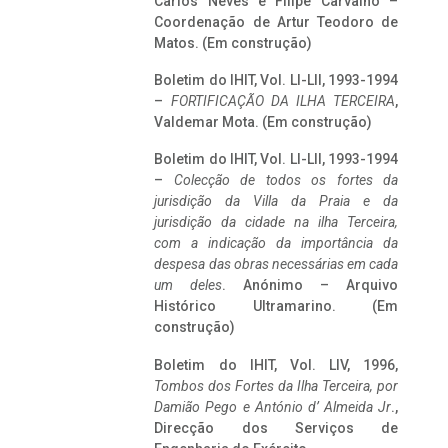
Carlos Neves e Filipe Carvalho –
Coordenação de Artur Teodoro de
Matos. (Em construção)
Boletim do IHIT, Vol. LI-LII, 1993-1994
–
FORTIFICAÇÃO DA ILHA TERCEIRA
,
Valdemar Mota. (Em construção)
Boletim do IHIT, Vol. LI-LII, 1993-1994
–
Colecção de todos os fortes da
jurisdição da Villa da Praia e da
jurisdição da cidade na ilha Terceira,
com a indicação da importância da
despesa das obras necessárias em cada
um deles
. Anónimo – Arquivo
Histórico Ultramarino. (Em
construção)
Boletim do IHIT, Vol. LIV, 1996,
Tombos dos Fortes da Ilha Terceira,
por
Damião Pego e António d’ Almeida Jr
.,
Direcção dos Serviços de