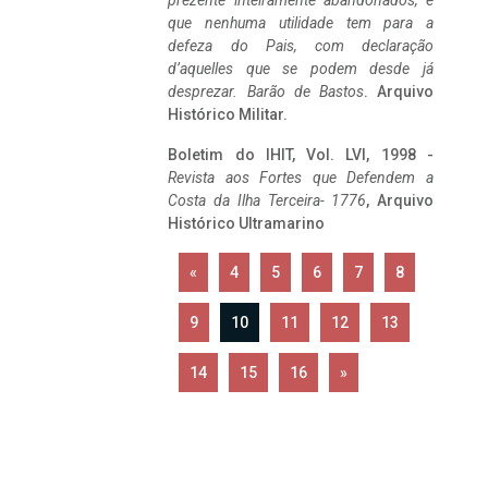
prezente inteiramente abandonados, e
que nenhuma utilidade tem para a
defeza do Pais, com declaração
d’aquelles que se podem desde já
desprezar. Barão de Bastos
. Arquivo
Histórico Militar.
Boletim do IHIT, Vol. LVI, 1998 -
Revista aos Fortes que Defendem a
Costa da Ilha Terceira- 1776
, Arquivo
Histórico Ultramarino
«
4
5
6
7
8
9
10
11
12
13
14
15
16
»