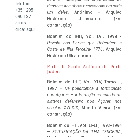
telefone
despesa das obras necessárias em cada
+351 295
um deles
. Anónimo – Arquivo
090 137
Histórico Ultramarino. (Em
ou ao
construção)
clicar
aqui
.
Boletim do IHIT, Vol. LVI, 1998 -
Revista aos Fortes que Defendem a
Costa da Ilha Terceira- 1776
, Arquivo
Histórico Ultramarino
Forte de Santo António do Porto
Judeu
Boletim do IHIT, Vol. XLV, Tomo II,
1987 –
Da poliorcética à fortificação
nos Açores – Introdução ao estudo do
sistema defensivo nos Açores nos
séculos XVI-XIX
, Alberto Vieira. (Em
construção)
Boletim do IHIT, Vol. LI-LII, 1993-1994
–
FORTIFICAÇÃO DA ILHA TERCEIRA
,