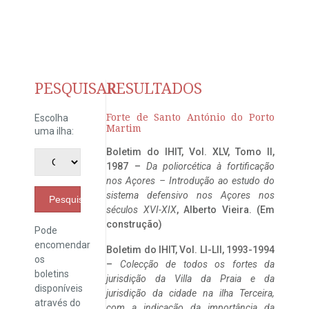
PESQUISAR
RESULTADOS
Forte de Santo António do Porto
Escolha
Martim
uma ilha:
Boletim do IHIT, Vol. XLV, Tomo II,
1987 –
Da poliorcética à fortificação
nos Açores – Introdução ao estudo do
sistema defensivo nos Açores nos
Pesquisar
séculos XVI-XIX
, Alberto Vieira. (Em
construção)
Pode
encomendar
Boletim do IHIT, Vol. LI-LII, 1993-1994
os
–
Colecção de todos os fortes da
boletins
jurisdição da Villa da Praia e da
disponíveis
jurisdição da cidade na ilha Terceira,
através do
com a indicação da importância da