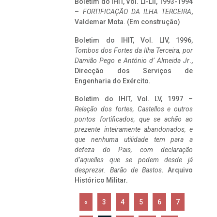
Boletim do IHIT, Vol. LI-LII, 1993-1994
–
FORTIFICAÇÃO DA ILHA TERCEIRA
,
Valdemar Mota. (Em construção)
Boletim do IHIT, Vol. LIV, 1996,
Tombos dos Fortes da Ilha Terceira,
por
Damião Pego e António d’ Almeida Jr
.,
Direcção dos Serviços de
Engenharia do Exército.
Boletim do IHIT, Vol. LV, 1997 –
Relação dos fortes, Castellos e outros
pontos fortificados, que se achão ao
prezente inteiramente abandonados, e
que nenhuma utilidade tem para a
defeza do Pais, com declaração
d’aquelles que se podem desde já
desprezar. Barão de Bastos
. Arquivo
Histórico Militar.
«
3
4
5
6
7