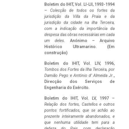
Boletim do IHIT, Vol. LI-LII, 1993-1994
–
Colecção de todos os fortes da
jurisdição da Villa da Praia e da
jurisdição da cidade na ilha Terceira,
com a indicação da importância da
despesa das obras necessárias em cada
um deles
. Anónimo – Arquivo
Histórico Ultramarino. (Em
construção)
Boletim do IHIT, Vol. LIV, 1996,
Tombos dos Fortes da Ilha Terceira,
por
Damião Pego e António d’ Almeida Jr
.,
Direcção dos Serviços de
Engenharia do Exército.
Boletim do IHIT, Vol. LV, 1997 –
Relação dos fortes, Castellos e outros
pontos fortificados, que se achão ao
prezente inteiramente abandonados, e
que nenhuma utilidade tem para a
defeza do Pais, com declaração