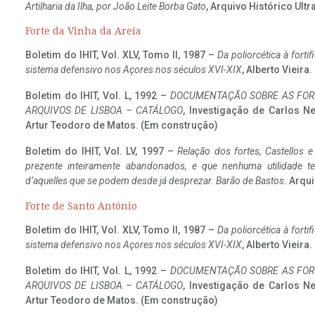
Artilharia da Ilha, por João Leite Borba Gato
, Arquivo Histórico Ult
Forte da Vinha da Areia
Boletim do IHIT, Vol. XLV, Tomo II, 1987 –
Da poliorcética à fort
sistema defensivo nos Açores nos séculos XVI-XIX
, Alberto Vieira
Boletim do IHIT, Vol. L, 1992 –
DOCUMENTAÇÃO SOBRE AS FORT
ARQUIVOS DE LISBOA – CATÁLOGO
, Investigação de Carlos N
Artur Teodoro de Matos. (Em construção)
Boletim do IHIT, Vol. LV, 1997 –
Relação dos fortes, Castellos e
prezente inteiramente abandonados, e que nenhuma utilidade 
d’aquelles que se podem desde já desprezar. Barão de Bastos
. Arqui
Forte de Santo António
Boletim do IHIT, Vol. XLV, Tomo II, 1987 –
Da poliorcética à fort
sistema defensivo nos Açores nos séculos XVI-XIX
, Alberto Vieira
Boletim do IHIT, Vol. L, 1992 –
DOCUMENTAÇÃO SOBRE AS FORT
ARQUIVOS DE LISBOA – CATÁLOGO
, Investigação de Carlos N
Artur Teodoro de Matos. (Em construção)