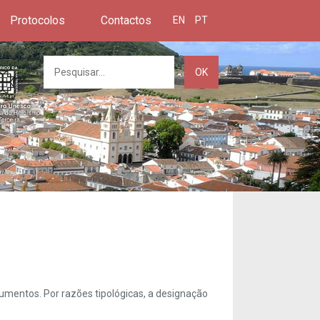
Protocolos
Contactos
EN
PT
OK
umentos. Por razões tipológicas, a designação