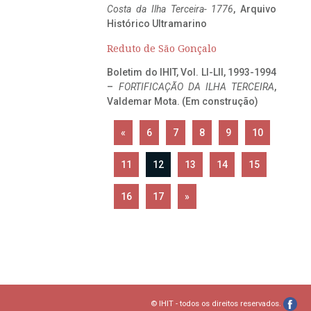
Costa da Ilha Terceira- 1776
, Arquivo
Histórico Ultramarino
Reduto de São Gonçalo
Boletim do IHIT, Vol. LI-LII, 1993-1994
–
FORTIFICAÇÃO DA ILHA TERCEIRA
,
Valdemar Mota. (Em construção)
«
6
7
8
9
10
11
12
13
14
15
16
17
»
© IHIT - todos os direitos reservados.