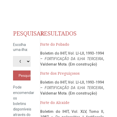
PESQUISAR
RESULTADOS
Forte do Pobado
Escolha
uma ilha:
Boletim do IHIT, Vol. LI-LII, 1993-1994
–
FORTIFICAÇÃO DA ILHA TERCEIRA
,
Valdemar Mota. (Em construção)
Forte dos Preguiçosos
Pesquisar
Boletim do IHIT, Vol. LI-LII, 1993-1994
Pode
–
FORTIFICAÇÃO DA ILHA TERCEIRA
,
encomendar
Valdemar Mota. (Em construção)
os
Forte do Alcaide
boletins
disponíveis
Boletim do IHIT, Vol. XLV, Tomo II,
através do
1987 –
Da poliorcética à fortificação