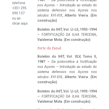
telefone
nos Açores – Introdução ao estudo do
+351 295
sistema defensivo nos Açores nos
090 137
séculos XVI-XIX
, Alberto Vieira. (Em
ou ao
construção)
clicar
aqui
.
Boletim do IHIT, Vol. LI-LII, 1993-1994
–
FORTIFICAÇÃO DA ILHA TERCEIRA
,
Valdemar Mota. (Em construção)
Forte do Fanal
Boletim do IHIT, Vol. XLV, Tomo II,
1987 –
Da poliorcética à fortificação
nos Açores – Introdução ao estudo do
sistema defensivo nos Açores nos
séculos XVI-XIX
, Alberto Vieira. (Em
construção)
Boletim do IHIT, Vol. LI-LII, 1993-1994
–
FORTIFICAÇÃO DA ILHA TERCEIRA
,
Valdemar Mota. (Em construção)