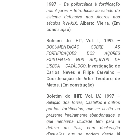
1987 –
Da poliorcética à fortificação
nos Açores – Introdução ao estudo do
sistema defensivo nos Açores nos
séculos XVI-XIX
, Alberto Vieira. (Em
construção)
Boletim do IHIT, Vol. L, 1992 –
DOCUMENTAÇÃO SOBRE AS
FORTIFICAÇÕES DOS AÇORES
EXISTENTES NOS ARQUIVOS DE
LISBOA – CATÁLOGO
, Investigação de
Carlos Neves e Filipe Carvalho –
Coordenação de Artur Teodoro de
Matos. (Em construção)
Boletim do IHIT, Vol. LV, 1997 –
Relação dos fortes, Castellos e outros
pontos fortificados, que se achão ao
prezente inteiramente abandonados, e
que nenhuma utilidade tem para a
defeza do Pais, com declaração
d’aquelles que se podem desde já