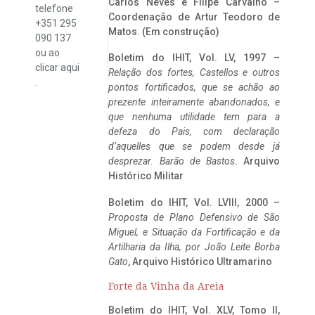
Carlos Neves e Filipe Carvalho –
telefone
Coordenação de Artur Teodoro de
+351 295
Matos. (Em construção)
090 137
ou ao
Boletim do IHIT, Vol. LV, 1997 –
clicar
aqui
Relação dos fortes, Castellos e outros
.
pontos fortificados, que se achão ao
prezente inteiramente abandonados, e
que nenhuma utilidade tem para a
defeza do Pais, com declaração
d’aquelles que se podem desde já
desprezar. Barão de Bastos
. Arquivo
Histórico Militar
Boletim do IHIT, Vol. LVIII, 2000 –
Proposta de Plano Defensivo de São
Miguel, e Situação da Fortificação e da
Artilharia da Ilha, por João Leite Borba
Gato
, Arquivo Histórico Ultramarino
Forte da Vinha da Areia
Boletim do IHIT, Vol. XLV, Tomo II,