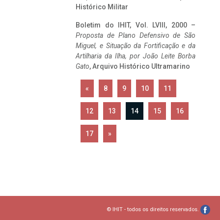
Histórico Militar
Boletim do IHIT, Vol. LVIII, 2000 –
Proposta de Plano Defensivo de São
Miguel, e Situação da Fortificação e da
Artilharia da Ilha, por João Leite Borba
Gato
, Arquivo Histórico Ultramarino
«
8
9
10
11
12
13
14
15
16
17
»
© IHIT - todos os direitos reservados.