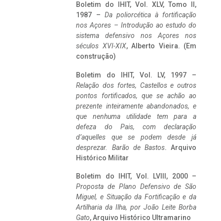
Boletim do IHIT, Vol. XLV, Tomo II,
1987 –
Da poliorcética à fortificação
nos Açores – Introdução ao estudo do
sistema defensivo nos Açores nos
séculos XVI-XIX
, Alberto Vieira. (Em
construção)
Boletim do IHIT, Vol. LV, 1997 –
Relação dos fortes, Castellos e outros
pontos fortificados, que se achão ao
prezente inteiramente abandonados, e
que nenhuma utilidade tem para a
defeza do Pais, com declaração
d’aquelles que se podem desde já
desprezar. Barão de Bastos
. Arquivo
Histórico Militar
Boletim do IHIT, Vol. LVIII, 2000 –
Proposta de Plano Defensivo de São
Miguel, e Situação da Fortificação e da
Artilharia da Ilha, por João Leite Borba
Gato
, Arquivo Histórico Ultramarino