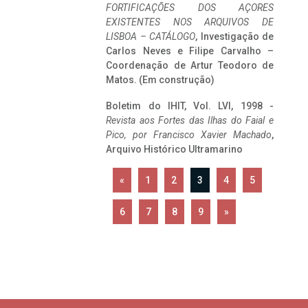
FORTIFICAÇÕES DOS AÇORES
EXISTENTES NOS ARQUIVOS DE
LISBOA – CATÁLOGO
, Investigação de
Carlos Neves e Filipe Carvalho –
Coordenação de Artur Teodoro de
Matos. (Em construção)
Boletim do IHIT, Vol. LVI, 1998 -
Revista aos Fortes das Ilhas do Faial e
Pico, por Francisco Xavier Machado
,
Arquivo Histórico Ultramarino
«
1
2
3
4
5
6
7
8
9
»