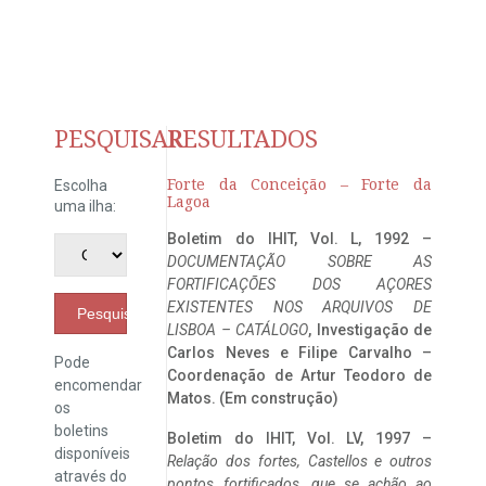
PESQUISAR
RESULTADOS
Forte da Conceição – Forte da
Escolha
Lagoa
uma ilha:
Boletim do IHIT, Vol. L, 1992 –
DOCUMENTAÇÃO SOBRE AS
FORTIFICAÇÕES DOS AÇORES
EXISTENTES NOS ARQUIVOS DE
Pesquisar
LISBOA – CATÁLOGO
, Investigação de
Carlos Neves e Filipe Carvalho –
Pode
Coordenação de Artur Teodoro de
encomendar
Matos. (Em construção)
os
boletins
Boletim do IHIT, Vol. LV, 1997 –
disponíveis
Relação dos fortes, Castellos e outros
através do
pontos fortificados, que se achão ao