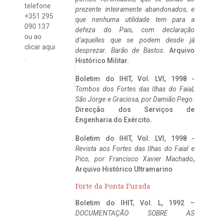
telefone
prezente inteiramente abandonados, e
+351 295
que nenhuma utilidade tem para a
090 137
defeza do Pais, com declaração
ou ao
d’aquelles que se podem desde já
clicar
aqui
desprezar. Barão de Bastos
. Arquivo
.
Histórico Militar.
Boletim do IHIT, Vol. LVI, 1998 -
Tombos dos Fortes das Ilhas do Faial,
São Jorge e Graciosa,
por Damião Pego
.
Direcção dos Serviços de
Engenharia do Exército.
Boletim do IHIT, Vol. LVI, 1998 -
Revista aos Fortes das Ilhas do Faial e
Pico, por Francisco Xavier Machado
,
Arquivo Histórico Ultramarino
Forte da Ponta Furada
Boletim do IHIT, Vol. L, 1992 –
DOCUMENTAÇÃO SOBRE AS