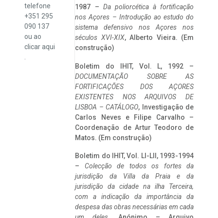
telefone
1987 –
Da poliorcética à fortificação
+351 295
nos Açores – Introdução ao estudo do
090 137
sistema defensivo nos Açores nos
ou ao
séculos XVI-XIX
, Alberto Vieira. (Em
clicar
aqui
construção)
.
Boletim do IHIT, Vol. L, 1992 –
DOCUMENTAÇÃO SOBRE AS
FORTIFICAÇÕES DOS AÇORES
EXISTENTES NOS ARQUIVOS DE
LISBOA – CATÁLOGO
, Investigação de
Carlos Neves e Filipe Carvalho –
Coordenação de Artur Teodoro de
Matos. (Em construção)
Boletim do IHIT, Vol. LI-LII, 1993-1994
–
Colecção de todos os fortes da
jurisdição da Villa da Praia e da
jurisdição da cidade na ilha Terceira,
com a indicação da importância da
despesa das obras necessárias em cada
um deles
. Anónimo – Arquivo