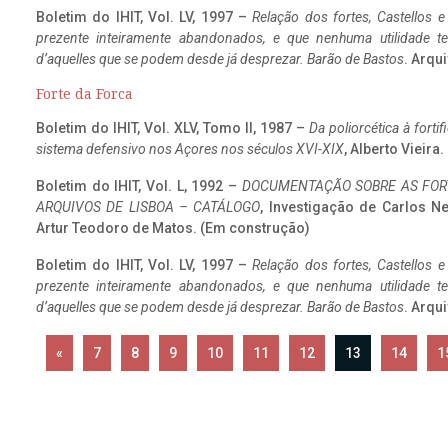
Boletim do IHIT, Vol. LV, 1997 –
Relação dos fortes, Castellos e
prezente inteiramente abandonados, e que nenhuma utilidade 
d’aquelles que se podem desde já desprezar. Barão de Bastos
. Arqui
Forte da Forca
Boletim do IHIT, Vol. XLV, Tomo II, 1987 –
Da poliorcética à fort
sistema defensivo nos Açores nos séculos XVI-XIX
, Alberto Vieira
Boletim do IHIT, Vol. L, 1992 –
DOCUMENTAÇÃO SOBRE AS FORT
ARQUIVOS DE LISBOA – CATÁLOGO
, Investigação de Carlos N
Artur Teodoro de Matos. (Em construção)
Boletim do IHIT, Vol. LV, 1997 –
Relação dos fortes, Castellos e
prezente inteiramente abandonados, e que nenhuma utilidade 
d’aquelles que se podem desde já desprezar. Barão de Bastos
. Arqui
«
7
8
9
10
11
12
13
14
1