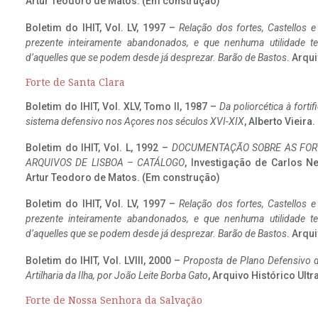
Artur Teodoro de Matos. (Em construção)
Boletim do IHIT, Vol. LV, 1997 –
Relação dos fortes, Castellos e
prezente inteiramente abandonados, e que nenhuma utilidade 
d’aquelles que se podem desde já desprezar. Barão de Bastos
. Arqui
Forte de Santa Clara
Boletim do IHIT, Vol. XLV, Tomo II, 1987 –
Da poliorcética à fort
sistema defensivo nos Açores nos séculos XVI-XIX
, Alberto Vieir
Boletim do IHIT, Vol. L, 1992 –
DOCUMENTAÇÃO SOBRE AS FORT
ARQUIVOS DE LISBOA – CATÁLOGO
, Investigação de Carlos N
Artur Teodoro de Matos. (Em construção)
Boletim do IHIT, Vol. LV, 1997 –
Relação dos fortes, Castellos e
prezente inteiramente abandonados, e que nenhuma utilidade 
d’aquelles que se podem desde já desprezar. Barão de Bastos
. Arqui
Boletim do IHIT, Vol. LVIII, 2000 –
Proposta de Plano Defensivo de
Artilharia da Ilha, por João Leite Borba Gato
, Arquivo Histórico Ult
Forte de Nossa Senhora da Salvação