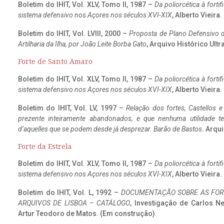
Boletim do IHIT, Vol. XLV, Tomo II, 1987 –
Da poliorcética à fort
sistema defensivo nos Açores nos séculos XVI-XIX
, Alberto Vieira
Boletim do IHIT, Vol. LVIII, 2000 –
Proposta de Plano Defensivo de
Artilharia da Ilha, por João Leite Borba Gato
, Arquivo Histórico Ult
Forte de Santo Amaro
Boletim do IHIT, Vol. XLV, Tomo II, 1987 –
Da poliorcética à fort
sistema defensivo nos Açores nos séculos XVI-XIX
, Alberto Vieira
Boletim do IHIT, Vol. LV, 1997 –
Relação dos fortes, Castellos e
prezente inteiramente abandonados, e que nenhuma utilidade 
d’aquelles que se podem desde já desprezar. Barão de Bastos
. Arqui
Forte da Estrela
Boletim do IHIT, Vol. XLV, Tomo II, 1987 –
Da poliorcética à fort
sistema defensivo nos Açores nos séculos XVI-XIX
, Alberto Vieira
Boletim do IHIT, Vol. L, 1992 –
DOCUMENTAÇÃO SOBRE AS FORT
ARQUIVOS DE LISBOA – CATÁLOGO
, Investigação de Carlos N
Artur Teodoro de Matos. (Em construção)