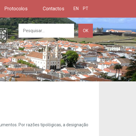
Protocolos
Contactos
EN
PT
OK
umentos. Por razões tipológicas, a designação