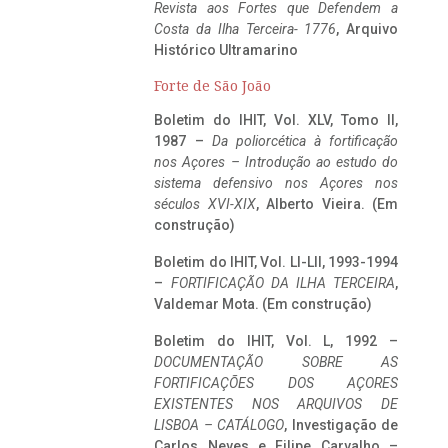
Revista aos Fortes que Defendem a
Costa da Ilha Terceira- 1776
, Arquivo
Histórico Ultramarino
Forte de São João
Boletim do IHIT, Vol. XLV, Tomo II,
1987 –
Da poliorcética à fortificação
nos Açores – Introdução ao estudo do
sistema defensivo nos Açores nos
séculos XVI-XIX
, Alberto Vieira. (Em
construção)
Boletim do IHIT, Vol. LI-LII, 1993-1994
–
FORTIFICAÇÃO DA ILHA TERCEIRA
,
Valdemar Mota. (Em construção)
Boletim do IHIT, Vol. L, 1992 –
DOCUMENTAÇÃO SOBRE AS
FORTIFICAÇÕES DOS AÇORES
EXISTENTES NOS ARQUIVOS DE
LISBOA – CATÁLOGO
, Investigação de
Carlos Neves e Filipe Carvalho –