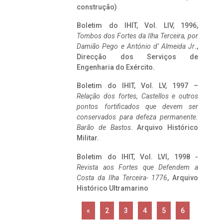
construção)
Boletim do IHIT, Vol. LIV, 1996,
Tombos dos Fortes da Ilha Terceira,
por
Damião Pego e António d’ Almeida Jr
.,
Direcção dos Serviços de
Engenharia do Exército.
Boletim do IHIT, Vol. LV, 1997 –
Relação dos fortes, Castellos e outros
pontos fortificados que devem ser
conservados para defeza permanente.
Barão de Bastos
. Arquivo Histórico
Militar.
Boletim do IHIT, Vol. LVI, 1998 -
Revista aos Fortes que Defendem a
Costa da Ilha Terceira- 1776
, Arquivo
Histórico Ultramarino
«
2
3
4
5
6