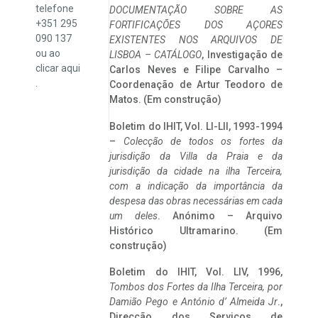
telefone
DOCUMENTAÇÃO SOBRE AS
+351 295
FORTIFICAÇÕES DOS AÇORES
090 137
EXISTENTES NOS ARQUIVOS DE
ou ao
LISBOA – CATÁLOGO
, Investigação de
clicar
aqui
Carlos Neves e Filipe Carvalho –
.
Coordenação de Artur Teodoro de
Matos. (Em construção)
Boletim do IHIT, Vol. LI-LII, 1993-1994
–
Colecção de todos os fortes da
jurisdição da Villa da Praia e da
jurisdição da cidade na ilha Terceira,
com a indicação da importância da
despesa das obras necessárias em cada
um deles
. Anónimo – Arquivo
Histórico Ultramarino. (Em
construção)
Boletim do IHIT, Vol. LIV, 1996,
Tombos dos Fortes da Ilha Terceira,
por
Damião Pego e António d’ Almeida Jr
.,
Direcção dos Serviços de