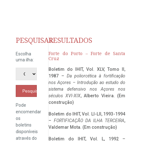
PESQUISAR
RESULTADOS
Forte do Porto – Forte de Santa
Escolha
Cruz
uma ilha:
Boletim do IHIT, Vol. XLV, Tomo II,
1987 –
Da poliorcética à fortificação
nos Açores – Introdução ao estudo do
sistema defensivo nos Açores nos
Pesquisar
séculos XVI-XIX
, Alberto Vieira. (Em
construção)
Pode
encomendar
Boletim do IHIT, Vol. LI-LII, 1993-1994
os
–
FORTIFICAÇÃO DA ILHA TERCEIRA
,
boletins
Valdemar Mota. (Em construção)
disponíveis
através do
Boletim do IHIT, Vol. L, 1992 –