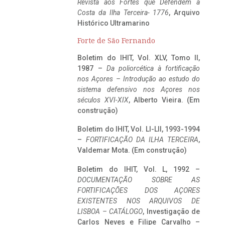
Revista aos Fortes que Defendem a
Costa da Ilha Terceira- 1776
, Arquivo
Histórico Ultramarino
Forte de São Fernando
Boletim do IHIT, Vol. XLV, Tomo II,
1987 –
Da poliorcética à fortificação
nos Açores – Introdução ao estudo do
sistema defensivo nos Açores nos
séculos XVI-XIX
, Alberto Vieira. (Em
construção)
Boletim do IHIT, Vol. LI-LII, 1993-1994
–
FORTIFICAÇÃO DA ILHA TERCEIRA
,
Valdemar Mota. (Em construção)
Boletim do IHIT, Vol. L, 1992 –
DOCUMENTAÇÃO SOBRE AS
FORTIFICAÇÕES DOS AÇORES
EXISTENTES NOS ARQUIVOS DE
LISBOA – CATÁLOGO
, Investigação de
Carlos Neves e Filipe Carvalho –