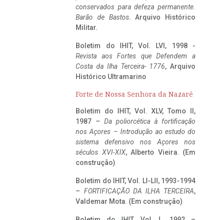
conservados para defeza permanente.
Barão de Bastos
. Arquivo Histórico
Militar.
Boletim do IHIT, Vol. LVI, 1998 -
Revista aos Fortes que Defendem a
Costa da Ilha Terceira- 1776
, Arquivo
Histórico Ultramarino
Forte de Nossa Senhora da Nazaré
Boletim do IHIT, Vol. XLV, Tomo II,
1987 –
Da poliorcética à fortificação
nos Açores – Introdução ao estudo do
sistema defensivo nos Açores nos
séculos XVI-XIX
, Alberto Vieira. (Em
construção)
Boletim do IHIT, Vol. LI-LII, 1993-1994
–
FORTIFICAÇÃO DA ILHA TERCEIRA
,
Valdemar Mota. (Em construção)
Boletim do IHIT, Vol. L, 1992 –