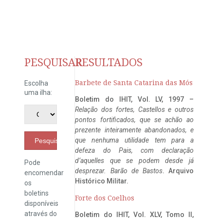
PESQUISAR
RESULTADOS
Barbete de Santa Catarina das Mós
Escolha
uma ilha:
Boletim do IHIT, Vol. LV, 1997 –
Relação dos fortes, Castellos e outros
pontos fortificados, que se achão ao
prezente inteiramente abandonados, e
que nenhuma utilidade tem para a
Pesquisar
defeza do Pais, com declaração
d’aquelles que se podem desde já
Pode
desprezar. Barão de Bastos
. Arquivo
encomendar
Histórico Militar.
os
boletins
Forte dos Coelhos
disponíveis
através do
Boletim do IHIT, Vol. XLV, Tomo II,