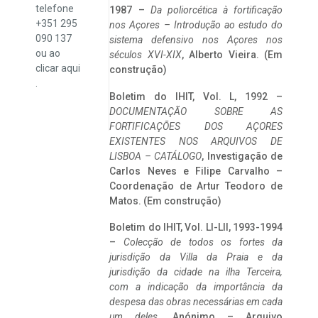
telefone
1987 –
Da poliorcética à fortificação
+351 295
nos Açores – Introdução ao estudo do
090 137
sistema defensivo nos Açores nos
ou ao
séculos XVI-XIX
, Alberto Vieira. (Em
clicar
aqui
construção)
.
Boletim do IHIT, Vol. L, 1992 –
DOCUMENTAÇÃO SOBRE AS
FORTIFICAÇÕES DOS AÇORES
EXISTENTES NOS ARQUIVOS DE
LISBOA – CATÁLOGO
, Investigação de
Carlos Neves e Filipe Carvalho –
Coordenação de Artur Teodoro de
Matos. (Em construção)
Boletim do IHIT, Vol. LI-LII, 1993-1994
–
Colecção de todos os fortes da
jurisdição da Villa da Praia e da
jurisdição da cidade na ilha Terceira,
com a indicação da importância da
despesa das obras necessárias em cada
um deles
. Anónimo – Arquivo