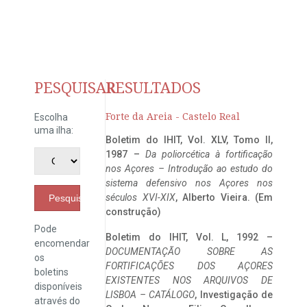
PESQUISAR
RESULTADOS
Forte da Areia - Castelo Real
Escolha
uma ilha:
Boletim do IHIT, Vol. XLV, Tomo II,
1987 –
Da poliorcética à fortificação
nos Açores – Introdução ao estudo do
sistema defensivo nos Açores nos
séculos XVI-XIX
, Alberto Vieira. (Em
Pesquisar
construção)
Pode
Boletim do IHIT, Vol. L, 1992 –
encomendar
DOCUMENTAÇÃO SOBRE AS
os
FORTIFICAÇÕES DOS AÇORES
boletins
EXISTENTES NOS ARQUIVOS DE
disponíveis
LISBOA – CATÁLOGO
, Investigação de
através do