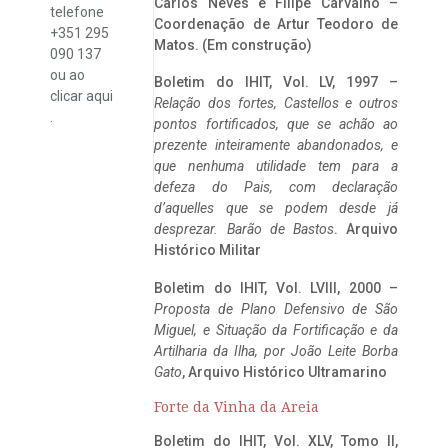
Carlos Neves e Filipe Carvalho –
telefone
Coordenação de Artur Teodoro de
+351 295
Matos. (Em construção)
090 137
ou ao
Boletim do IHIT, Vol. LV, 1997 –
clicar
aqui
Relação dos fortes, Castellos e outros
.
pontos fortificados, que se achão ao
prezente inteiramente abandonados, e
que nenhuma utilidade tem para a
defeza do Pais, com declaração
d’aquelles que se podem desde já
desprezar. Barão de Bastos
. Arquivo
Histórico Militar
Boletim do IHIT, Vol. LVIII, 2000 –
Proposta de Plano Defensivo de São
Miguel, e Situação da Fortificação e da
Artilharia da Ilha, por João Leite Borba
Gato
, Arquivo Histórico Ultramarino
Forte da Vinha da Areia
Boletim do IHIT, Vol. XLV, Tomo II,