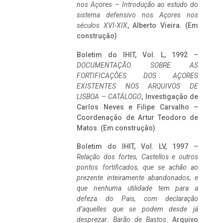
nos Açores – Introdução ao estudo do
sistema defensivo nos Açores nos
séculos XVI-XIX
, Alberto Vieira. (Em
construção)
Boletim do IHIT, Vol. L, 1992 –
DOCUMENTAÇÃO SOBRE AS
FORTIFICAÇÕES DOS AÇORES
EXISTENTES NOS ARQUIVOS DE
LISBOA – CATÁLOGO
, Investigação de
Carlos Neves e Filipe Carvalho –
Coordenação de Artur Teodoro de
Matos. (Em construção)
Boletim do IHIT, Vol. LV, 1997 –
Relação dos fortes, Castellos e outros
pontos fortificados, que se achão ao
prezente inteiramente abandonados, e
que nenhuma utilidade tem para a
defeza do Pais, com declaração
d’aquelles que se podem desde já
desprezar. Barão de Bastos
. Arquivo