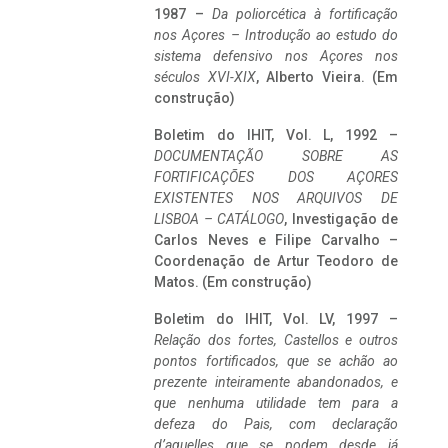
1987 –
Da poliorcética à fortificação
nos Açores – Introdução ao estudo do
sistema defensivo nos Açores nos
séculos XVI-XIX
, Alberto Vieira. (Em
construção)
Boletim do IHIT, Vol. L, 1992 –
DOCUMENTAÇÃO SOBRE AS
FORTIFICAÇÕES DOS AÇORES
EXISTENTES NOS ARQUIVOS DE
LISBOA – CATÁLOGO
, Investigação de
Carlos Neves e Filipe Carvalho –
Coordenação de Artur Teodoro de
Matos. (Em construção)
Boletim do IHIT, Vol. LV, 1997 –
Relação dos fortes, Castellos e outros
pontos fortificados, que se achão ao
prezente inteiramente abandonados, e
que nenhuma utilidade tem para a
defeza do Pais, com declaração
d’aquelles que se podem desde já