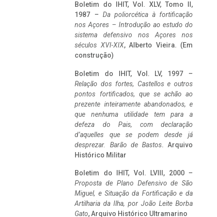
Boletim do IHIT, Vol. XLV, Tomo II,
1987 –
Da poliorcética à fortificação
nos Açores – Introdução ao estudo do
sistema defensivo nos Açores nos
séculos XVI-XIX
, Alberto Vieira. (Em
construção)
Boletim do IHIT, Vol. LV, 1997 –
Relação dos fortes, Castellos e outros
pontos fortificados, que se achão ao
prezente inteiramente abandonados, e
que nenhuma utilidade tem para a
defeza do Pais, com declaração
d’aquelles que se podem desde já
desprezar. Barão de Bastos
. Arquivo
Histórico Militar
Boletim do IHIT, Vol. LVIII, 2000 –
Proposta de Plano Defensivo de São
Miguel, e Situação da Fortificação e da
Artilharia da Ilha, por João Leite Borba
Gato
, Arquivo Histórico Ultramarino