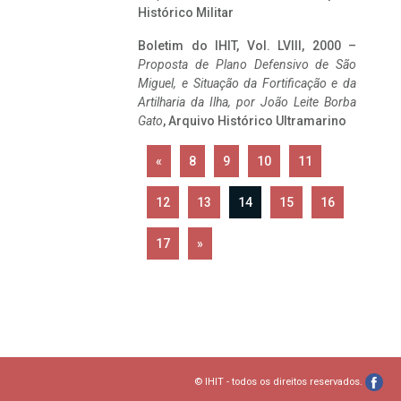
Histórico Militar
Boletim do IHIT, Vol. LVIII, 2000 –
Proposta de Plano Defensivo de São
Miguel, e Situação da Fortificação e da
Artilharia da Ilha, por João Leite Borba
Gato
, Arquivo Histórico Ultramarino
«
8
9
10
11
12
13
14
15
16
17
»
© IHIT - todos os direitos reservados.