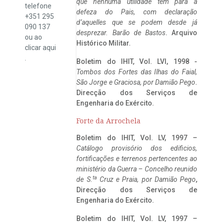
que nenhuma utilidade tem para a
telefone
defeza do Pais, com declaração
+351 295
d’aquelles que se podem desde já
090 137
desprezar. Barão de Bastos
. Arquivo
ou ao
Histórico Militar.
clicar
aqui
.
Boletim do IHIT, Vol. LVI, 1998 -
Tombos dos Fortes das Ilhas do Faial,
São Jorge e Graciosa,
por Damião Pego
.
Direcção dos Serviços de
Engenharia do Exército.
Forte da Arrochela
Boletim do IHIT, Vol. LV, 1997 –
Catálogo provisório dos edificios,
fortificações e terrenos pertencentes ao
ministério da Guerra – Concelho reunido
ta
de S.
Cruz e Praia, por Damião Pego
,
Direcção dos Serviços de
Engenharia do Exército.
Boletim do IHIT, Vol. LV, 1997 –