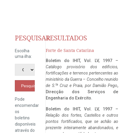
PESQUISAR
RESULTADOS
Forte de Santa Catarina
Escolha
uma ilha:
Boletim do IHIT, Vol. LV, 1997 –
Catálogo provisório dos edificios,
fortificações e terrenos pertencentes ao
ministério da Guerra – Concelho reunido
ta
de S.
Cruz e Praia, por Damião Pego
,
Pesquisar
Direcção dos Serviços de
Engenharia do Exército.
Pode
encomendar
Boletim do IHIT, Vol. LV, 1997 –
os
Relação dos fortes, Castellos e outros
boletins
pontos fortificados, que se achão ao
disponíveis
prezente inteiramente abandonados, e
através do