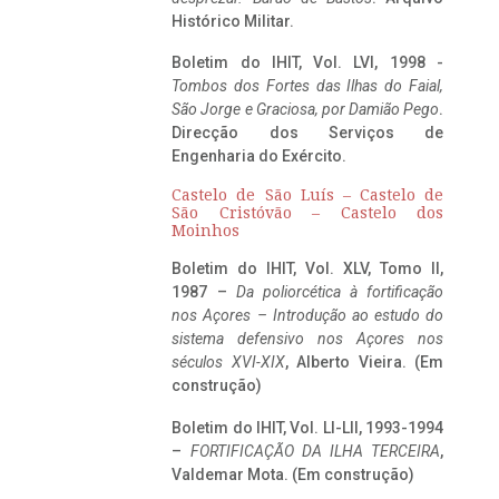
Histórico Militar.
Boletim do IHIT, Vol. LVI, 1998 -
Tombos dos Fortes das Ilhas do Faial,
São Jorge e Graciosa,
por Damião Pego
.
Direcção dos Serviços de
Engenharia do Exército.
Castelo de São Luís – Castelo de
São Cristóvão – Castelo dos
Moinhos
Boletim do IHIT, Vol. XLV, Tomo II,
1987 –
Da poliorcética à fortificação
nos Açores – Introdução ao estudo do
sistema defensivo nos Açores nos
séculos XVI-XIX
, Alberto Vieira. (Em
construção)
Boletim do IHIT, Vol. LI-LII, 1993-1994
–
FORTIFICAÇÃO DA ILHA TERCEIRA
,
Valdemar Mota. (Em construção)