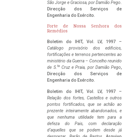
São Jorge e Graciosa,
por Damião Pego
.
Direcção dos Serviços de
Engenharia do Exército.
Forte de Nossa Senhora dos
Remédios
Boletim do IHIT, Vol. LV, 1997 –
Catálogo provisório dos edificios,
fortificações e terrenos pertencentes ao
ministério da Guerra – Concelho reunido
ta
de S.
Cruz e Praia, por Damião Pego
,
Direcção dos Serviços de
Engenharia do Exército.
Boletim do IHIT, Vol. LV, 1997 –
Relação dos fortes, Castellos e outros
pontos fortificados, que se achão ao
prezente inteiramente abandonados, e
que nenhuma utilidade tem para a
defeza do Pais, com declaração
d’aquelles que se podem desde já
desprezar. Barão de Bastos
. Arquivo