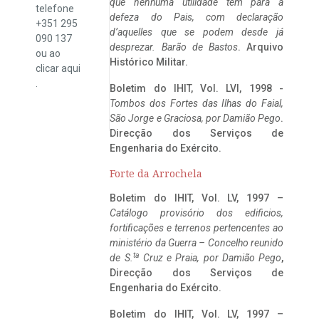
que nenhuma utilidade tem para a
telefone
defeza do Pais, com declaração
+351 295
d’aquelles que se podem desde já
090 137
desprezar. Barão de Bastos
. Arquivo
ou ao
Histórico Militar.
clicar
aqui
.
Boletim do IHIT, Vol. LVI, 1998 -
Tombos dos Fortes das Ilhas do Faial,
São Jorge e Graciosa,
por Damião Pego
.
Direcção dos Serviços de
Engenharia do Exército.
Forte da Arrochela
Boletim do IHIT, Vol. LV, 1997 –
Catálogo provisório dos edificios,
fortificações e terrenos pertencentes ao
ministério da Guerra – Concelho reunido
ta
de S.
Cruz e Praia, por Damião Pego
,
Direcção dos Serviços de
Engenharia do Exército.
Boletim do IHIT, Vol. LV, 1997 –