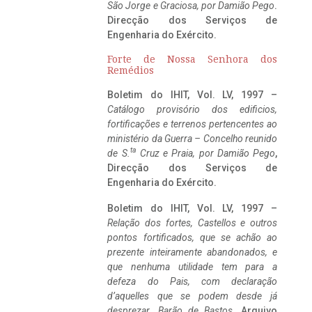
São Jorge e Graciosa,
por Damião Pego
.
Direcção dos Serviços de
Engenharia do Exército.
Forte de Nossa Senhora dos
Remédios
Boletim do IHIT, Vol. LV, 1997 –
Catálogo provisório dos edificios,
fortificações e terrenos pertencentes ao
ministério da Guerra – Concelho reunido
ta
de S.
Cruz e Praia, por Damião Pego
,
Direcção dos Serviços de
Engenharia do Exército.
Boletim do IHIT, Vol. LV, 1997 –
Relação dos fortes, Castellos e outros
pontos fortificados, que se achão ao
prezente inteiramente abandonados, e
que nenhuma utilidade tem para a
defeza do Pais, com declaração
d’aquelles que se podem desde já
desprezar. Barão de Bastos
. Arquivo