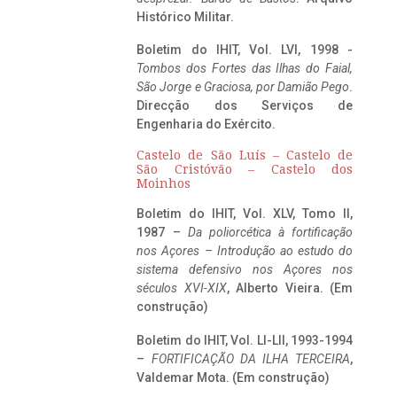
Histórico Militar.
Boletim do IHIT, Vol. LVI, 1998 -
Tombos dos Fortes das Ilhas do Faial,
São Jorge e Graciosa,
por Damião Pego
.
Direcção dos Serviços de
Engenharia do Exército.
Castelo de São Luís – Castelo de
São Cristóvão – Castelo dos
Moinhos
Boletim do IHIT, Vol. XLV, Tomo II,
1987 –
Da poliorcética à fortificação
nos Açores – Introdução ao estudo do
sistema defensivo nos Açores nos
séculos XVI-XIX
, Alberto Vieira. (Em
construção)
Boletim do IHIT, Vol. LI-LII, 1993-1994
–
FORTIFICAÇÃO DA ILHA TERCEIRA
,
Valdemar Mota. (Em construção)