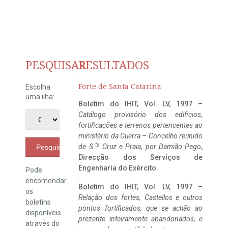
PESQUISAR
RESULTADOS
Forte de Santa Catarina
Escolha
uma ilha:
Boletim do IHIT, Vol. LV, 1997 –
Catálogo provisório dos edificios,
fortificações e terrenos pertencentes ao
ministério da Guerra – Concelho reunido
ta
de S.
Cruz e Praia, por Damião Pego
,
Pesquisar
Direcção dos Serviços de
Engenharia do Exército.
Pode
encomendar
Boletim do IHIT, Vol. LV, 1997 –
os
Relação dos fortes, Castellos e outros
boletins
pontos fortificados, que se achão ao
disponíveis
prezente inteiramente abandonados, e
através do