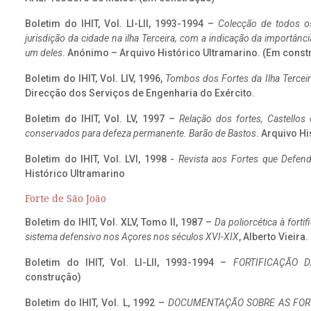
Boletim do IHIT, Vol. LI-LII, 1993-1994 –
Colecção de todos os
jurisdição da cidade na ilha Terceira, com a indicação da importâ
um deles
. Anónimo – Arquivo Histórico Ultramarino. (Em const
Boletim do IHIT, Vol. LIV, 1996,
Tombos dos Fortes da Ilha Terceir
Direcção dos Serviços de Engenharia do Exército.
Boletim do IHIT, Vol. LV, 1997 –
Relação dos fortes, Castellos
conservados para defeza permanente. Barão de Bastos
. Arquivo Hi
Boletim do IHIT, Vol. LVI, 1998 -
Revista aos Fortes que Defend
Histórico Ultramarino
Forte de São João
Boletim do IHIT, Vol. XLV, Tomo II, 1987 –
Da poliorcética à fort
sistema defensivo nos Açores nos séculos XVI-XIX
, Alberto Vieira
Boletim do IHIT, Vol. LI-LII, 1993-1994 –
FORTIFICAÇÃO D
construção)
Boletim do IHIT, Vol. L, 1992 –
DOCUMENTAÇÃO SOBRE AS FORT