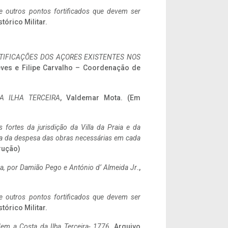
 e outros pontos fortificados que devem ser
stórico Militar.
IFICAÇÕES DOS AÇORES EXISTENTES NOS
eves e Filipe Carvalho – Coordenação de
A ILHA TERCEIRA
, Valdemar Mota. (Em
 fortes da jurisdição da Villa da Praia e da
ncia da despesa das obras necessárias em cada
rução)
a,
por Damião Pego e António d’ Almeida Jr
.,
 e outros pontos fortificados que devem ser
stórico Militar.
em a Costa da Ilha Terceira- 1776
, Arquivo