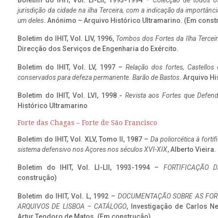
Boletim do IHIT, Vol. LI-LII, 1993-1994 –
Colecção de todos os
jurisdição da cidade na ilha Terceira, com a indicação da importâ
um deles
. Anónimo – Arquivo Histórico Ultramarino. (Em const
Boletim do IHIT, Vol. LIV, 1996,
Tombos dos Fortes da Ilha Terceir
Direcção dos Serviços de Engenharia do Exército.
Boletim do IHIT, Vol. LV, 1997 –
Relação dos fortes, Castellos
conservados para defeza permanente. Barão de Bastos
. Arquivo Hi
Boletim do IHIT, Vol. LVI, 1998 -
Revista aos Fortes que Defend
Histórico Ultramarino
Forte das Chagas – Forte de São Francisco
Boletim do IHIT, Vol. XLV, Tomo II, 1987 –
Da poliorcética à fort
sistema defensivo nos Açores nos séculos XVI-XIX
, Alberto Vieira
Boletim do IHIT, Vol. LI-LII, 1993-1994 –
FORTIFICAÇÃO D
construção)
Boletim do IHIT, Vol. L, 1992 –
DOCUMENTAÇÃO SOBRE AS FORT
ARQUIVOS DE LISBOA – CATÁLOGO
, Investigação de Carlos N
Artur Teodoro de Matos. (Em construção)