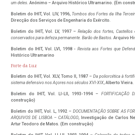
um deles
. Anónimo – Arquivo Histórico Ultramarino. (Em const
Boletim do IHIT, Vol. LIV, 1996,
Tombos dos Fortes da Ilha Terceir
Direcção dos Serviços de Engenharia do Exército.
Boletim do IHIT, Vol. LV, 1997 –
Relação dos fortes, Castellos
conservados para defeza permanente. Barão de Bastos
. Arquivo Hi
Boletim do IHIT, Vol. LVI, 1998 -
Revista aos Fortes que Defend
Histórico Ultramarino
Forte da Luz
Boletim do IHIT, Vol. XLV, Tomo II, 1987 –
Da poliorcética à fort
sistema defensivo nos Açores nos séculos XVI-XIX
, Alberto Vieira
Boletim do IHIT, Vol. LI-LII, 1993-1994 –
FORTIFICAÇÃO D
construção)
Boletim do IHIT, Vol. L, 1992 –
DOCUMENTAÇÃO SOBRE AS FORT
ARQUIVOS DE LISBOA – CATÁLOGO
, Investigação de Carlos N
Artur Teodoro de Matos. (Em construção)