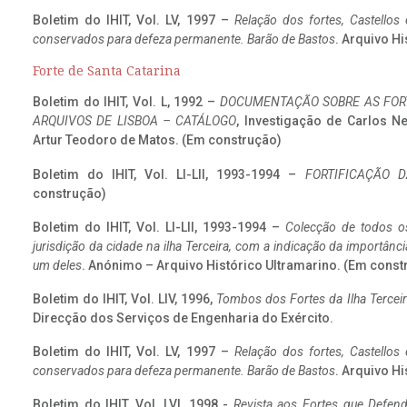
Boletim do IHIT, Vol. LV, 1997 –
Relação dos fortes, Castellos
conservados para defeza permanente. Barão de Bastos
. Arquivo Hi
Forte de Santa Catarina
Boletim do IHIT, Vol. L, 1992 –
DOCUMENTAÇÃO SOBRE AS FORT
ARQUIVOS DE LISBOA – CATÁLOGO
, Investigação de Carlos N
Artur Teodoro de Matos. (Em construção)
Boletim do IHIT, Vol. LI-LII, 1993-1994 –
FORTIFICAÇÃO D
construção)
Boletim do IHIT, Vol. LI-LII, 1993-1994 –
Colecção de todos os
jurisdição da cidade na ilha Terceira, com a indicação da importâ
um deles
. Anónimo – Arquivo Histórico Ultramarino. (Em const
Boletim do IHIT, Vol. LIV, 1996,
Tombos dos Fortes da Ilha Terceir
Direcção dos Serviços de Engenharia do Exército.
Boletim do IHIT, Vol. LV, 1997 –
Relação dos fortes, Castellos
conservados para defeza permanente. Barão de Bastos
. Arquivo Hi
Boletim do IHIT, Vol. LVI, 1998 -
Revista aos Fortes que Defend