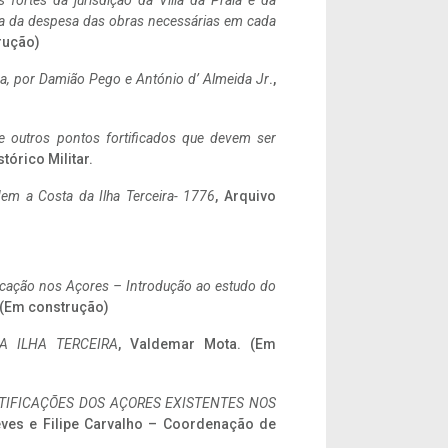
 fortes da jurisdição da Villa da Praia e da
ncia da despesa das obras necessárias em cada
rução)
a,
por Damião Pego e António d’ Almeida Jr
.,
 e outros pontos fortificados que devem ser
stórico Militar.
em a Costa da Ilha Terceira- 1776
, Arquivo
ificação nos Açores – Introdução ao estudo do
. (Em construção)
A ILHA TERCEIRA
, Valdemar Mota. (Em
IFICAÇÕES DOS AÇORES EXISTENTES NOS
eves e Filipe Carvalho – Coordenação de