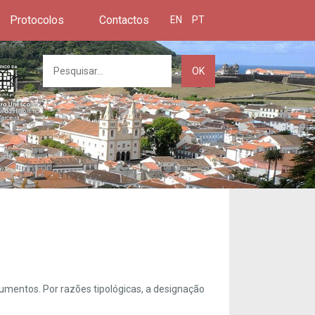
Protocolos
Contactos
EN
PT
OK
umentos. Por razões tipológicas, a designação