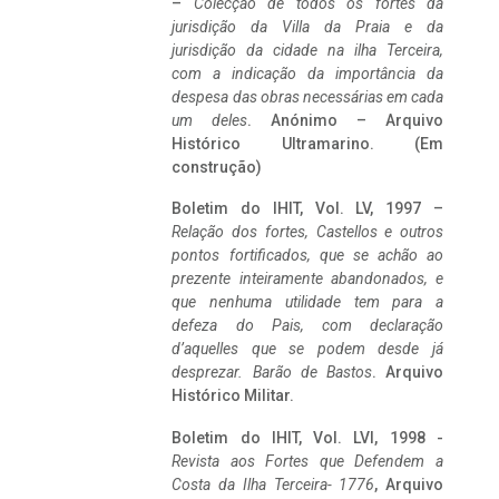
–
Colecção de todos os fortes da
jurisdição da Villa da Praia e da
jurisdição da cidade na ilha Terceira,
com a indicação da importância da
despesa das obras necessárias em cada
um deles
. Anónimo – Arquivo
Histórico Ultramarino. (Em
construção)
Boletim do IHIT, Vol. LV, 1997 –
Relação dos fortes, Castellos e outros
pontos fortificados, que se achão ao
prezente inteiramente abandonados, e
que nenhuma utilidade tem para a
defeza do Pais, com declaração
d’aquelles que se podem desde já
desprezar. Barão de Bastos
. Arquivo
Histórico Militar.
Boletim do IHIT, Vol. LVI, 1998 -
Revista aos Fortes que Defendem a
Costa da Ilha Terceira- 1776
, Arquivo