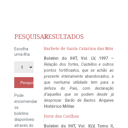
PESQUISAR
RESULTADOS
Barbete de Santa Catarina das Mós
Escolha
uma ilha:
Boletim do IHIT, Vol. LV, 1997 –
Relação dos fortes, Castellos e outros
pontos fortificados, que se achão ao
prezente inteiramente abandonados, e
que nenhuma utilidade tem para a
Pesquisar
defeza do Pais, com declaração
d’aquelles que se podem desde já
Pode
desprezar. Barão de Bastos
. Arquivo
encomendar
Histórico Militar.
os
boletins
Forte dos Coelhos
disponíveis
através do
Boletim do IHIT, Vol. XLV, Tomo II,