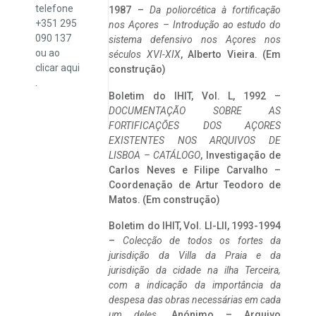
telefone
1987 –
Da poliorcética à fortificação
+351 295
nos Açores – Introdução ao estudo do
090 137
sistema defensivo nos Açores nos
ou ao
séculos XVI-XIX
, Alberto Vieira. (Em
clicar
aqui
construção)
.
Boletim do IHIT, Vol. L, 1992 –
DOCUMENTAÇÃO SOBRE AS
FORTIFICAÇÕES DOS AÇORES
EXISTENTES NOS ARQUIVOS DE
LISBOA – CATÁLOGO
, Investigação de
Carlos Neves e Filipe Carvalho –
Coordenação de Artur Teodoro de
Matos. (Em construção)
Boletim do IHIT, Vol. LI-LII, 1993-1994
–
Colecção de todos os fortes da
jurisdição da Villa da Praia e da
jurisdição da cidade na ilha Terceira,
com a indicação da importância da
despesa das obras necessárias em cada
um deles
. Anónimo – Arquivo