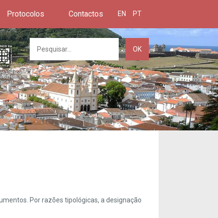
Protocolos
Contactos
EN
PT
OK
umentos. Por razões tipológicas, a designação