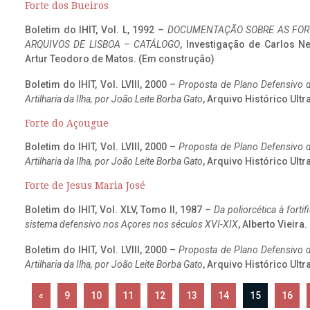
Forte dos Bueiros
Boletim do IHIT, Vol. L, 1992 –
DOCUMENTAÇÃO SOBRE AS FORT
ARQUIVOS DE LISBOA – CATÁLOGO
, Investigação de Carlos N
Artur Teodoro de Matos. (Em construção)
Boletim do IHIT, Vol. LVIII, 2000 –
Proposta de Plano Defensivo de
Artilharia da Ilha, por João Leite Borba Gato
, Arquivo Histórico Ult
Forte do Açougue
Boletim do IHIT, Vol. LVIII, 2000 –
Proposta de Plano Defensivo de
Artilharia da Ilha, por João Leite Borba Gato
, Arquivo Histórico Ult
Forte de Jesus Maria José
Boletim do IHIT, Vol. XLV, Tomo II, 1987 –
Da poliorcética à fort
sistema defensivo nos Açores nos séculos XVI-XIX
, Alberto Vieira
Boletim do IHIT, Vol. LVIII, 2000 –
Proposta de Plano Defensivo de
Artilharia da Ilha, por João Leite Borba Gato
, Arquivo Histórico Ult
«
9
10
11
12
13
14
15
16