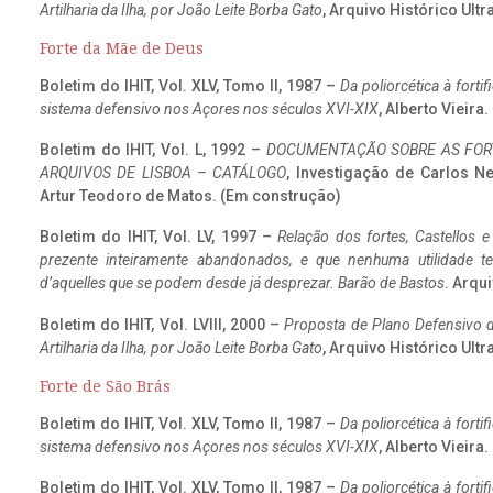
Artilharia da Ilha, por João Leite Borba Gato
, Arquivo Histórico Ult
Forte da Mãe de Deus
Boletim do IHIT, Vol. XLV, Tomo II, 1987 –
Da poliorcética à fort
sistema defensivo nos Açores nos séculos XVI-XIX
, Alberto Vieira
Boletim do IHIT, Vol. L, 1992 –
DOCUMENTAÇÃO SOBRE AS FORT
ARQUIVOS DE LISBOA – CATÁLOGO
, Investigação de Carlos N
Artur Teodoro de Matos. (Em construção)
Boletim do IHIT, Vol. LV, 1997 –
Relação dos fortes, Castellos e
prezente inteiramente abandonados, e que nenhuma utilidade 
d’aquelles que se podem desde já desprezar. Barão de Bastos
. Arqui
Boletim do IHIT, Vol. LVIII, 2000 –
Proposta de Plano Defensivo de
Artilharia da Ilha, por João Leite Borba Gato
, Arquivo Histórico Ult
Forte de São Brás
Boletim do IHIT, Vol. XLV, Tomo II, 1987 –
Da poliorcética à fort
sistema defensivo nos Açores nos séculos XVI-XIX
, Alberto Vieira
Boletim do IHIT, Vol. XLV, Tomo II, 1987 –
Da poliorcética à fort