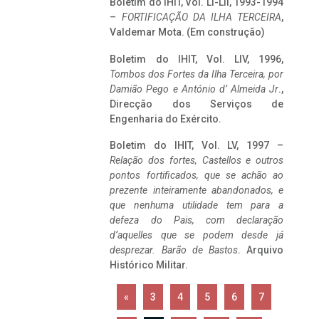
Boletim do IHIT, Vol. LI-LII, 1993-1994
–
FORTIFICAÇÃO DA ILHA TERCEIRA
,
Valdemar Mota. (Em construção)
Boletim do IHIT, Vol. LIV, 1996,
Tombos dos Fortes da Ilha Terceira,
por
Damião Pego e António d’ Almeida Jr
.,
Direcção dos Serviços de
Engenharia do Exército.
Boletim do IHIT, Vol. LV, 1997 –
Relação dos fortes, Castellos e outros
pontos fortificados, que se achão ao
prezente inteiramente abandonados, e
que nenhuma utilidade tem para a
defeza do Pais, com declaração
d’aquelles que se podem desde já
desprezar. Barão de Bastos
. Arquivo
Histórico Militar.
«
3
4
5
6
7