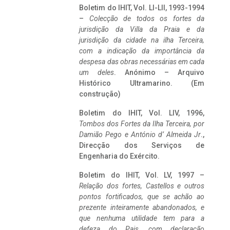
Boletim do IHIT, Vol. LI-LII, 1993-1994
–
Colecção de todos os fortes da
jurisdição da Villa da Praia e da
jurisdição da cidade na ilha Terceira,
com a indicação da importância da
despesa das obras necessárias em cada
um deles
. Anónimo – Arquivo
Histórico Ultramarino. (Em
construção)
Boletim do IHIT, Vol. LIV, 1996,
Tombos dos Fortes da Ilha Terceira,
por
Damião Pego e António d’ Almeida Jr
.,
Direcção dos Serviços de
Engenharia do Exército.
Boletim do IHIT, Vol. LV, 1997 –
Relação dos fortes, Castellos e outros
pontos fortificados, que se achão ao
prezente inteiramente abandonados, e
que nenhuma utilidade tem para a
defeza do Pais, com declaração