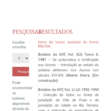
PESQUISAR
RESULTADOS
Forte de Santo António do Porto
Escolha
Martim
uma ilha:
Boletim do IHIT, Vol. XLV, Tomo II,
1987 –
Da poliorcética à fortificação
nos Açores – Introdução ao estudo do
sistema defensivo nos Açores nos
Pesquisar
séculos XVI-XIX
, Alberto Vieira. (Em
construção)
Pode
encomendar
Boletim do IHIT, Vol. LI-LII, 1993-1994
os
–
Colecção de todos os fortes da
boletins
jurisdição da Villa da Praia e da
disponíveis
jurisdição da cidade na ilha Terceira,
através do
com a indicação da importância da