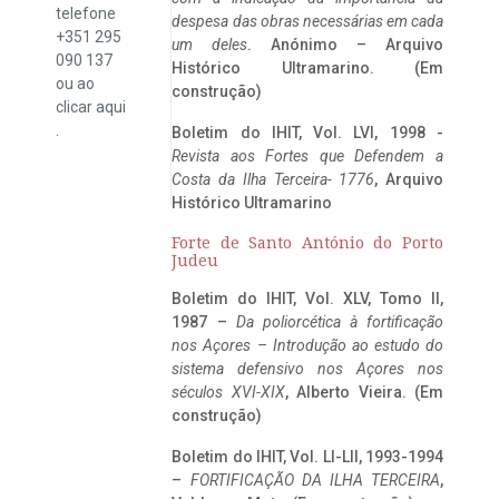
telefone
despesa das obras necessárias em cada
+351 295
um deles
. Anónimo – Arquivo
090 137
Histórico Ultramarino. (Em
ou ao
construção)
clicar
aqui
.
Boletim do IHIT, Vol. LVI, 1998 -
Revista aos Fortes que Defendem a
Costa da Ilha Terceira- 1776
, Arquivo
Histórico Ultramarino
Forte de Santo António do Porto
Judeu
Boletim do IHIT, Vol. XLV, Tomo II,
1987 –
Da poliorcética à fortificação
nos Açores – Introdução ao estudo do
sistema defensivo nos Açores nos
séculos XVI-XIX
, Alberto Vieira. (Em
construção)
Boletim do IHIT, Vol. LI-LII, 1993-1994
–
FORTIFICAÇÃO DA ILHA TERCEIRA
,