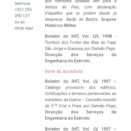
que nenhuma utilidade tem para a
telefone
defeza do Pais, com declaração
+351 295
d’aquelles que se podem desde já
090 137
desprezar. Barão de Bastos
. Arquivo
ou ao
Histórico Militar.
clicar
aqui
.
Boletim do IHIT, Vol. LVI, 1998 -
Tombos dos Fortes das Ilhas do Faial,
São Jorge e Graciosa,
por Damião Pego
.
Direcção dos Serviços de
Engenharia do Exército.
Forte da Arrochela
Boletim do IHIT, Vol. LV, 1997 –
Catálogo provisório dos edificios,
fortificações e terrenos pertencentes ao
ministério da Guerra – Concelho reunido
ta
de S.
Cruz e Praia, por Damião Pego
,
Direcção dos Serviços de
Engenharia do Exército.
Boletim do IHIT, Vol. LV, 1997 –