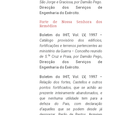
São Jorge e Graciosa,
por Damião Pego
.
Direcção dos Serviços de
Engenharia do Exército.
Forte de Nossa Senhora dos
Remédios
Boletim do IHIT, Vol. LV, 1997 –
Catálogo provisório dos edificios,
fortificações e terrenos pertencentes ao
ministério da Guerra – Concelho reunido
ta
de S.
Cruz e Praia, por Damião Pego
,
Direcção dos Serviços de
Engenharia do Exército.
Boletim do IHIT, Vol. LV, 1997 –
Relação dos fortes, Castellos e outros
pontos fortificados, que se achão ao
prezente inteiramente abandonados, e
que nenhuma utilidade tem para a
defeza do Pais, com declaração
d’aquelles que se podem desde já
desprezar. Barão de Bastos
. Arquivo