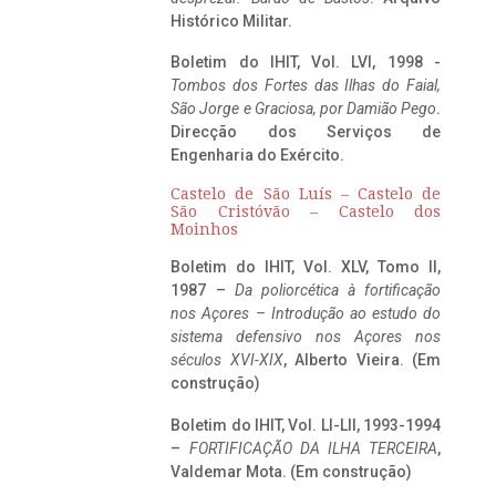
Histórico Militar.
Boletim do IHIT, Vol. LVI, 1998 -
Tombos dos Fortes das Ilhas do Faial,
São Jorge e Graciosa,
por Damião Pego
.
Direcção dos Serviços de
Engenharia do Exército.
Castelo de São Luís – Castelo de
São Cristóvão – Castelo dos
Moinhos
Boletim do IHIT, Vol. XLV, Tomo II,
1987 –
Da poliorcética à fortificação
nos Açores – Introdução ao estudo do
sistema defensivo nos Açores nos
séculos XVI-XIX
, Alberto Vieira. (Em
construção)
Boletim do IHIT, Vol. LI-LII, 1993-1994
–
FORTIFICAÇÃO DA ILHA TERCEIRA
,
Valdemar Mota. (Em construção)