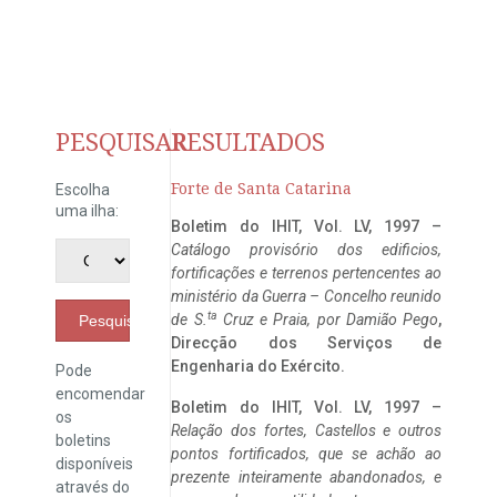
PESQUISAR
RESULTADOS
Forte de Santa Catarina
Escolha
uma ilha:
Boletim do IHIT, Vol. LV, 1997 –
Catálogo provisório dos edificios,
fortificações e terrenos pertencentes ao
ministério da Guerra – Concelho reunido
ta
de S.
Cruz e Praia, por Damião Pego
,
Pesquisar
Direcção dos Serviços de
Engenharia do Exército.
Pode
encomendar
Boletim do IHIT, Vol. LV, 1997 –
os
Relação dos fortes, Castellos e outros
boletins
pontos fortificados, que se achão ao
disponíveis
prezente inteiramente abandonados, e
através do