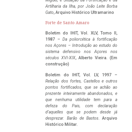
Miguel, e Situação da Fortificação e da
Artilharia da Ilha, por João Leite Borba
Gato
, Arquivo Histórico Ultramarino
Forte de Santo Amaro
Boletim do IHIT, Vol. XLV, Tomo II,
1987 –
Da poliorcética à fortificação
nos Açores – Introdução ao estudo do
sistema defensivo nos Açores nos
séculos XVI-XIX
, Alberto Vieira. (Em
construção)
Boletim do IHIT, Vol. LV, 1997 –
Relação dos fortes, Castellos e outros
pontos fortificados, que se achão ao
prezente inteiramente abandonados, e
que nenhuma utilidade tem para a
defeza do Pais, com declaração
d’aquelles que se podem desde já
desprezar. Barão de Bastos
. Arquivo
Histórico Militar.