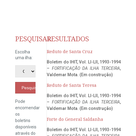
PESQUISAR
RESULTADOS
Reduto de Santa Cruz
Escolha
uma ilha:
Boletim do IHIT, Vol. LI-LII, 1993-1994
–
FORTIFICAÇÃO DA ILHA TERCEIRA
,
Valdemar Mota. (Em construção)
Reduto de Santa Teresa
Pesquisar
Boletim do IHIT, Vol. LI-LII, 1993-1994
Pode
–
FORTIFICAÇÃO DA ILHA TERCEIRA
,
encomendar
Valdemar Mota. (Em construção)
os
Forte do General Saldanha
boletins
disponíveis
Boletim do IHIT, Vol. LI-LII, 1993-1994
através do
–
FORTIFICAÇÃO DA ILHA TERCEIRA
,