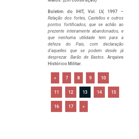
Matos. (Em construção)
Boletim do IHIT, Vol. LV, 1997 –
Relação dos fortes, Castellos e outros
pontos fortificados, que se achão ao
prezente inteiramente abandonados, e
que nenhuma utilidade tem para a
defeza do Pais, com declaração
d’aquelles que se podem desde já
desprezar. Barão de Bastos
. Arquivo
Histórico Militar.
«
7
8
9
10
11
12
13
14
15
16
17
»