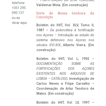
telefone
Valdemar Mota. (Em construção)
+351 295
090 137
Forte de Nossa Senhora da
Conceição
ou ao
clicar
aqui
Boletim do IHIT, Vol. XLV, Tomo II,
.
1987 –
Da poliorcética à fortificação
nos Açores – Introdução ao estudo do
sistema defensivo nos Açores nos
séculos XVI-XIX
, Alberto Vieira. (Em
construção)
Boletim do IHIT, Vol. L, 1992 –
DOCUMENTAÇÃO SOBRE AS
FORTIFICAÇÕES DOS AÇORES
EXISTENTES NOS ARQUIVOS DE
LISBOA – CATÁLOGO
, Investigação de
Carlos Neves e Filipe Carvalho –
Coordenação de Artur Teodoro de
Matos. (Em construção)
Boletim do IHIT, Vol. LV, 1997 –