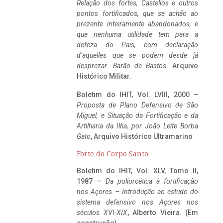
Relação dos fortes, Castellos e outros
pontos fortificados, que se achão ao
prezente inteiramente abandonados, e
que nenhuma utilidade tem para a
defeza do Pais, com declaração
d’aquelles que se podem desde já
desprezar. Barão de Bastos
. Arquivo
Histórico Militar.
Boletim do IHIT, Vol. LVIII, 2000 –
Proposta de Plano Defensivo de São
Miguel, e Situação da Fortificação e da
Artilharia da Ilha, por João Leite Borba
Gato
, Arquivo Histórico Ultramarino
Forte do Corpo Santo
Boletim do IHIT, Vol. XLV, Tomo II,
1987 –
Da poliorcética à fortificação
nos Açores – Introdução ao estudo do
sistema defensivo nos Açores nos
séculos XVI-XIX
, Alberto Vieira. (Em