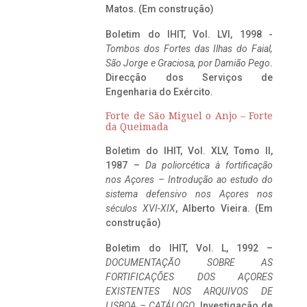
Matos. (Em construção)
Boletim do IHIT, Vol. LVI, 1998 -
Tombos dos Fortes das Ilhas do Faial,
São Jorge e Graciosa,
por Damião Pego
.
Direcção dos Serviços de
Engenharia do Exército.
Forte de São Miguel o Anjo – Forte
da Queimada
Boletim do IHIT, Vol. XLV, Tomo II,
1987 –
Da poliorcética à fortificação
nos Açores – Introdução ao estudo do
sistema defensivo nos Açores nos
séculos XVI-XIX
, Alberto Vieira. (Em
construção)
Boletim do IHIT, Vol. L, 1992 –
DOCUMENTAÇÃO SOBRE AS
FORTIFICAÇÕES DOS AÇORES
EXISTENTES NOS ARQUIVOS DE
LISBOA – CATÁLOGO
, Investigação de