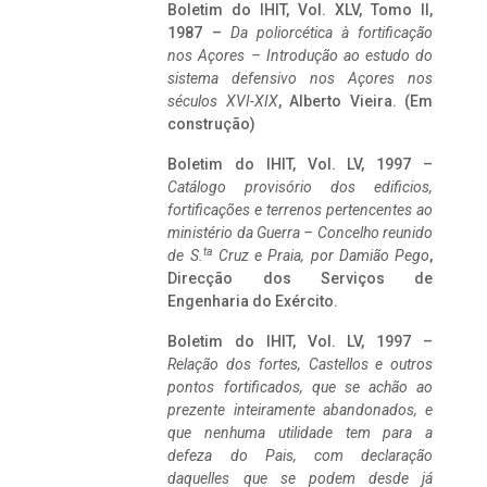
Boletim do IHIT, Vol. XLV, Tomo II,
1987 –
Da poliorcética à fortificação
nos Açores – Introdução ao estudo do
sistema defensivo nos Açores nos
séculos XVI-XIX
, Alberto Vieira. (Em
construção)
Boletim do IHIT, Vol. LV, 1997 –
Catálogo provisório dos edificios,
fortificações e terrenos pertencentes ao
ministério da Guerra – Concelho reunido
ta
de S.
Cruz e Praia, por Damião Pego
,
Direcção dos Serviços de
Engenharia do Exército.
Boletim do IHIT, Vol. LV, 1997 –
Relação dos fortes, Castellos e outros
pontos fortificados, que se achão ao
prezente inteiramente abandonados, e
que nenhuma utilidade tem para a
defeza do Pais, com declaração
daquelles que se podem desde já