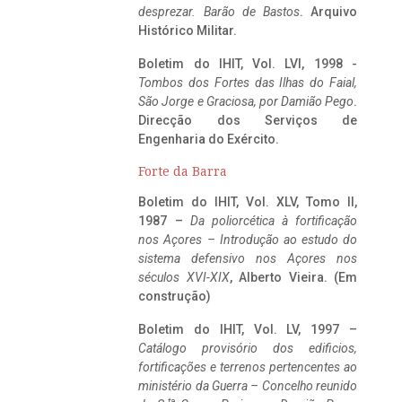
desprezar. Barão de Bastos
. Arquivo
Histórico Militar.
Boletim do IHIT, Vol. LVI, 1998 -
Tombos dos Fortes das Ilhas do Faial,
São Jorge e Graciosa,
por Damião Pego
.
Direcção dos Serviços de
Engenharia do Exército.
Forte da Barra
Boletim do IHIT, Vol. XLV, Tomo II,
1987 –
Da poliorcética à fortificação
nos Açores – Introdução ao estudo do
sistema defensivo nos Açores nos
séculos XVI-XIX
, Alberto Vieira. (Em
construção)
Boletim do IHIT, Vol. LV, 1997 –
Catálogo provisório dos edificios,
fortificações e terrenos pertencentes ao
ministério da Guerra – Concelho reunido
ta