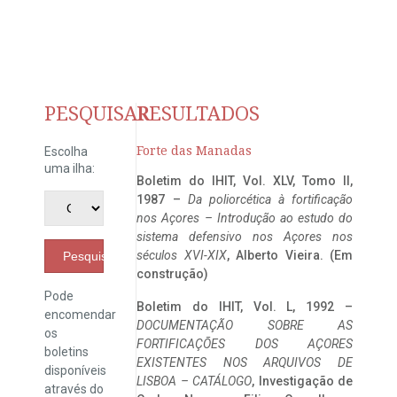
PESQUISAR
RESULTADOS
Forte das Manadas
Escolha
uma ilha:
Boletim do IHIT, Vol. XLV, Tomo II,
1987 –
Da poliorcética à fortificação
nos Açores – Introdução ao estudo do
sistema defensivo nos Açores nos
séculos XVI-XIX
, Alberto Vieira. (Em
Pesquisar
construção)
Pode
Boletim do IHIT, Vol. L, 1992 –
encomendar
DOCUMENTAÇÃO SOBRE AS
os
FORTIFICAÇÕES DOS AÇORES
boletins
EXISTENTES NOS ARQUIVOS DE
disponíveis
LISBOA – CATÁLOGO
, Investigação de
através do