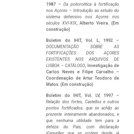
1987 –
Da poliorcética à fortificação
nos Açores – Introdução ao estudo do
sistema defensivo nos Açores nos
séculos XVI-XIX
, Alberto Vieira. (Em
construção)
Boletim do IHIT, Vol. L, 1992 –
DOCUMENTAÇÃO SOBRE AS
FORTIFICAÇÕES DOS AÇORES
EXISTENTES NOS ARQUIVOS DE
LISBOA – CATÁLOGO
, Investigação de
Carlos Neves e Filipe Carvalho –
Coordenação de Artur Teodoro de
Matos. (Em construção)
Boletim do IHIT, Vol. LV, 1997 –
Relação dos fortes, Castellos e outros
pontos fortificados, que se achão ao
prezente inteiramente abandonados, e
que nenhuma utilidade tem para a
defeza do Pais, com declaração
d’aquelles que se podem desde já