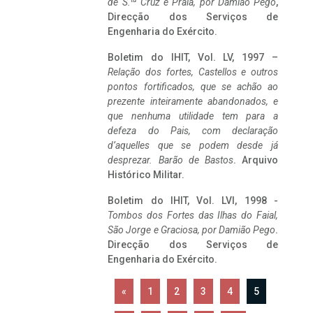
de S.
Cruz e Praia, por Damião Pego
,
Direcção dos Serviços de
Engenharia do Exército.
Boletim do IHIT, Vol. LV, 1997 –
Relação dos fortes, Castellos e outros
pontos fortificados, que se achão ao
prezente inteiramente abandonados, e
que nenhuma utilidade tem para a
defeza do Pais, com declaração
d’aquelles que se podem desde já
desprezar. Barão de Bastos
. Arquivo
Histórico Militar.
Boletim do IHIT, Vol. LVI, 1998 -
Tombos dos Fortes das Ilhas do Faial,
São Jorge e Graciosa,
por Damião Pego
.
Direcção dos Serviços de
Engenharia do Exército.
«
1
2
3
4
5