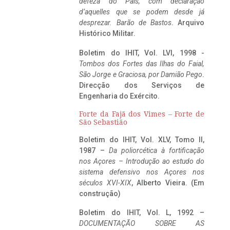
defeza do Pais, com declaração
d’aquelles que se podem desde já
desprezar. Barão de Bastos
. Arquivo
Histórico Militar.
Boletim do IHIT, Vol. LVI, 1998 -
Tombos dos Fortes das Ilhas do Faial,
São Jorge e Graciosa,
por Damião Pego
.
Direcção dos Serviços de
Engenharia do Exército.
Forte da Fajã dos Vimes – Forte de
São Sebastião
Boletim do IHIT, Vol. XLV, Tomo II,
1987 –
Da poliorcética à fortificação
nos Açores – Introdução ao estudo do
sistema defensivo nos Açores nos
séculos XVI-XIX
, Alberto Vieira. (Em
construção)
Boletim do IHIT, Vol. L, 1992 –
DOCUMENTAÇÃO SOBRE AS