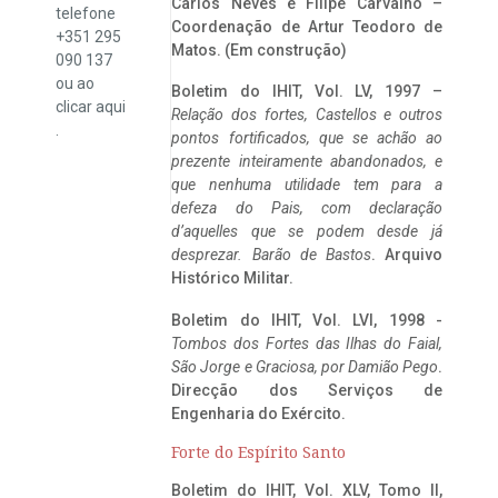
Carlos Neves e Filipe Carvalho –
telefone
Coordenação de Artur Teodoro de
+351 295
Matos. (Em construção)
090 137
ou ao
Boletim do IHIT, Vol. LV, 1997 –
clicar
aqui
Relação dos fortes, Castellos e outros
.
pontos fortificados, que se achão ao
prezente inteiramente abandonados, e
que nenhuma utilidade tem para a
defeza do Pais, com declaração
d’aquelles que se podem desde já
desprezar. Barão de Bastos
. Arquivo
Histórico Militar.
Boletim do IHIT, Vol. LVI, 1998 -
Tombos dos Fortes das Ilhas do Faial,
São Jorge e Graciosa,
por Damião Pego
.
Direcção dos Serviços de
Engenharia do Exército.
Forte do Espírito Santo
Boletim do IHIT, Vol. XLV, Tomo II,