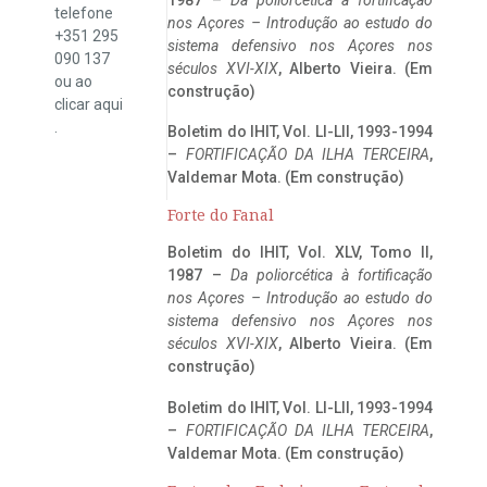
telefone
nos Açores – Introdução ao estudo do
+351 295
sistema defensivo nos Açores nos
090 137
séculos XVI-XIX
, Alberto Vieira. (Em
ou ao
construção)
clicar
aqui
.
Boletim do IHIT, Vol. LI-LII, 1993-1994
–
FORTIFICAÇÃO DA ILHA TERCEIRA
,
Valdemar Mota. (Em construção)
Forte do Fanal
Boletim do IHIT, Vol. XLV, Tomo II,
1987 –
Da poliorcética à fortificação
nos Açores – Introdução ao estudo do
sistema defensivo nos Açores nos
séculos XVI-XIX
, Alberto Vieira. (Em
construção)
Boletim do IHIT, Vol. LI-LII, 1993-1994
–
FORTIFICAÇÃO DA ILHA TERCEIRA
,
Valdemar Mota. (Em construção)