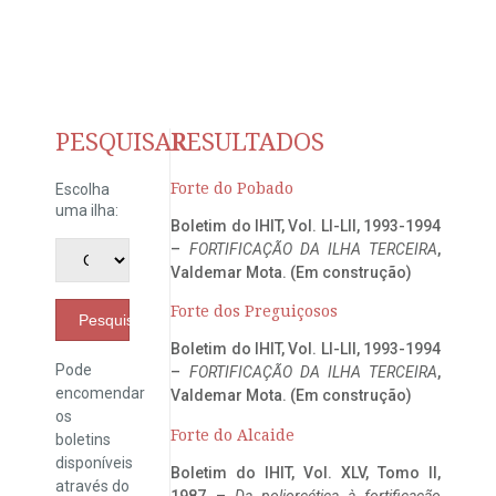
PESQUISAR
RESULTADOS
Forte do Pobado
Escolha
uma ilha:
Boletim do IHIT, Vol. LI-LII, 1993-1994
–
FORTIFICAÇÃO DA ILHA TERCEIRA
,
Valdemar Mota. (Em construção)
Forte dos Preguiçosos
Pesquisar
Boletim do IHIT, Vol. LI-LII, 1993-1994
Pode
–
FORTIFICAÇÃO DA ILHA TERCEIRA
,
encomendar
Valdemar Mota. (Em construção)
os
Forte do Alcaide
boletins
disponíveis
Boletim do IHIT, Vol. XLV, Tomo II,
através do
1987 –
Da poliorcética à fortificação