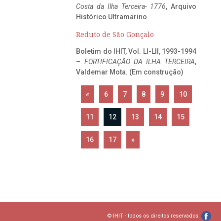
Costa da Ilha Terceira- 1776
, Arquivo
Histórico Ultramarino
Reduto de São Gonçalo
Boletim do IHIT, Vol. LI-LII, 1993-1994
–
FORTIFICAÇÃO DA ILHA TERCEIRA
,
Valdemar Mota. (Em construção)
«
6
7
8
9
10
11
12
13
14
15
16
17
»
© IHIT - todos os direitos reservados.