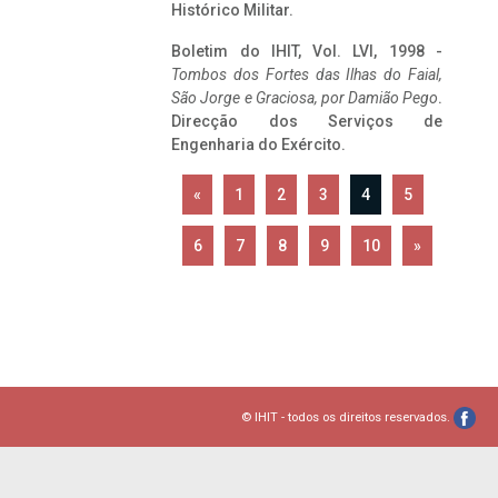
Histórico Militar.
Boletim do IHIT, Vol. LVI, 1998 -
Tombos dos Fortes das Ilhas do Faial,
São Jorge e Graciosa,
por Damião Pego
.
Direcção dos Serviços de
Engenharia do Exército.
«
1
2
3
4
5
6
7
8
9
10
»
© IHIT - todos os direitos reservados.