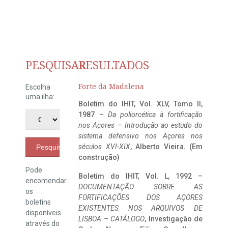
PESQUISAR
RESULTADOS
Forte da Madalena
Escolha
uma ilha:
Boletim do IHIT, Vol. XLV, Tomo II,
1987 –
Da poliorcética à fortificação
nos Açores – Introdução ao estudo do
sistema defensivo nos Açores nos
séculos XVI-XIX
, Alberto Vieira. (Em
Pesquisar
construção)
Pode
Boletim do IHIT, Vol. L, 1992 –
encomendar
DOCUMENTAÇÃO SOBRE AS
os
FORTIFICAÇÕES DOS AÇORES
boletins
EXISTENTES NOS ARQUIVOS DE
disponíveis
LISBOA – CATÁLOGO
, Investigação de
através do