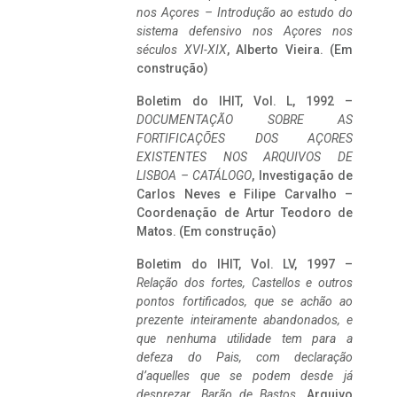
nos Açores – Introdução ao estudo do
sistema defensivo nos Açores nos
séculos XVI-XIX
, Alberto Vieira. (Em
construção)
Boletim do IHIT, Vol. L, 1992 –
DOCUMENTAÇÃO SOBRE AS
FORTIFICAÇÕES DOS AÇORES
EXISTENTES NOS ARQUIVOS DE
LISBOA – CATÁLOGO
, Investigação de
Carlos Neves e Filipe Carvalho –
Coordenação de Artur Teodoro de
Matos. (Em construção)
Boletim do IHIT, Vol. LV, 1997 –
Relação dos fortes, Castellos e outros
pontos fortificados, que se achão ao
prezente inteiramente abandonados, e
que nenhuma utilidade tem para a
defeza do Pais, com declaração
d’aquelles que se podem desde já
desprezar. Barão de Bastos
. Arquivo