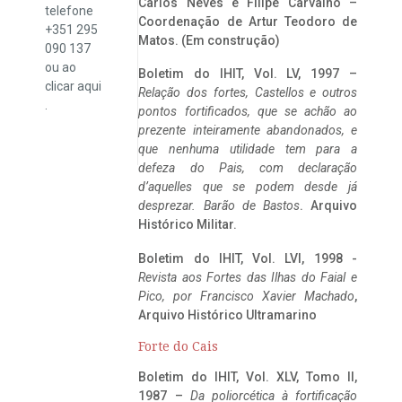
Carlos Neves e Filipe Carvalho –
telefone
Coordenação de Artur Teodoro de
+351 295
Matos. (Em construção)
090 137
ou ao
Boletim do IHIT, Vol. LV, 1997 –
clicar
aqui
Relação dos fortes, Castellos e outros
.
pontos fortificados, que se achão ao
prezente inteiramente abandonados, e
que nenhuma utilidade tem para a
defeza do Pais, com declaração
d’aquelles que se podem desde já
desprezar. Barão de Bastos
. Arquivo
Histórico Militar.
Boletim do IHIT, Vol. LVI, 1998 -
Revista aos Fortes das Ilhas do Faial e
Pico, por Francisco Xavier Machado
,
Arquivo Histórico Ultramarino
Forte do Cais
Boletim do IHIT, Vol. XLV, Tomo II,
1987 –
Da poliorcética à fortificação