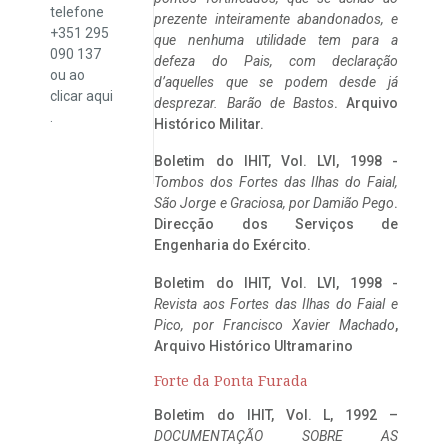
telefone
prezente inteiramente abandonados, e
+351 295
que nenhuma utilidade tem para a
090 137
defeza do Pais, com declaração
ou ao
d’aquelles que se podem desde já
clicar
aqui
desprezar. Barão de Bastos
. Arquivo
.
Histórico Militar.
Boletim do IHIT, Vol. LVI, 1998 -
Tombos dos Fortes das Ilhas do Faial,
São Jorge e Graciosa,
por Damião Pego
.
Direcção dos Serviços de
Engenharia do Exército.
Boletim do IHIT, Vol. LVI, 1998 -
Revista aos Fortes das Ilhas do Faial e
Pico, por Francisco Xavier Machado
,
Arquivo Histórico Ultramarino
Forte da Ponta Furada
Boletim do IHIT, Vol. L, 1992 –
DOCUMENTAÇÃO SOBRE AS