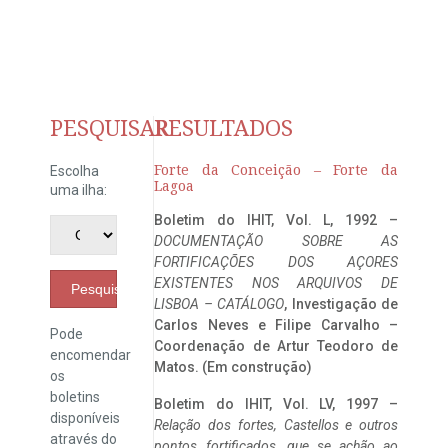
PESQUISAR
RESULTADOS
Forte da Conceição – Forte da
Escolha
Lagoa
uma ilha:
Boletim do IHIT, Vol. L, 1992 –
DOCUMENTAÇÃO SOBRE AS
FORTIFICAÇÕES DOS AÇORES
EXISTENTES NOS ARQUIVOS DE
Pesquisar
LISBOA – CATÁLOGO
, Investigação de
Carlos Neves e Filipe Carvalho –
Pode
Coordenação de Artur Teodoro de
encomendar
Matos. (Em construção)
os
boletins
Boletim do IHIT, Vol. LV, 1997 –
disponíveis
Relação dos fortes, Castellos e outros
através do
pontos fortificados, que se achão ao