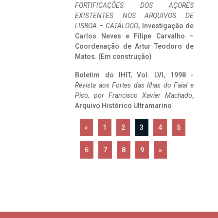
FORTIFICAÇÕES DOS AÇORES
EXISTENTES NOS ARQUIVOS DE
LISBOA – CATÁLOGO
, Investigação de
Carlos Neves e Filipe Carvalho –
Coordenação de Artur Teodoro de
Matos. (Em construção)
Boletim do IHIT, Vol. LVI, 1998 -
Revista aos Fortes das Ilhas do Faial e
Pico, por Francisco Xavier Machado
,
Arquivo Histórico Ultramarino
«
1
2
3
4
5
6
7
8
9
»