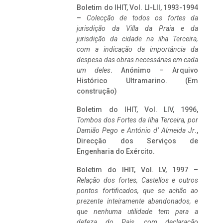
Boletim do IHIT, Vol. LI-LII, 1993-1994
–
Colecção de todos os fortes da
jurisdição da Villa da Praia e da
jurisdição da cidade na ilha Terceira,
com a indicação da importância da
despesa das obras necessárias em cada
um deles
. Anónimo – Arquivo
Histórico Ultramarino. (Em
construção)
Boletim do IHIT, Vol. LIV, 1996,
Tombos dos Fortes da Ilha Terceira,
por
Damião Pego e António d’ Almeida Jr
.,
Direcção dos Serviços de
Engenharia do Exército.
Boletim do IHIT, Vol. LV, 1997 –
Relação dos fortes, Castellos e outros
pontos fortificados, que se achão ao
prezente inteiramente abandonados, e
que nenhuma utilidade tem para a
defeza do Pais, com declaração