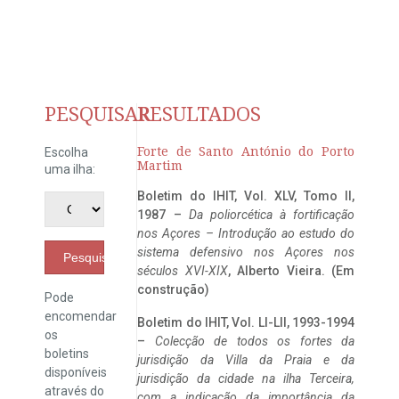
PESQUISAR
RESULTADOS
Forte de Santo António do Porto
Escolha
Martim
uma ilha:
Boletim do IHIT, Vol. XLV, Tomo II,
1987 –
Da poliorcética à fortificação
nos Açores – Introdução ao estudo do
sistema defensivo nos Açores nos
Pesquisar
séculos XVI-XIX
, Alberto Vieira. (Em
construção)
Pode
encomendar
Boletim do IHIT, Vol. LI-LII, 1993-1994
os
–
Colecção de todos os fortes da
boletins
jurisdição da Villa da Praia e da
disponíveis
jurisdição da cidade na ilha Terceira,
através do
com a indicação da importância da