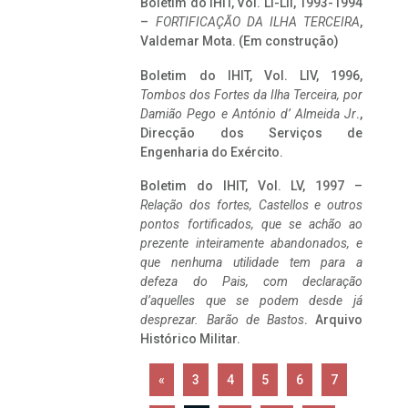
Boletim do IHIT, Vol. LI-LII, 1993-1994
–
FORTIFICAÇÃO DA ILHA TERCEIRA
,
Valdemar Mota. (Em construção)
Boletim do IHIT, Vol. LIV, 1996,
Tombos dos Fortes da Ilha Terceira,
por
Damião Pego e António d’ Almeida Jr
.,
Direcção dos Serviços de
Engenharia do Exército.
Boletim do IHIT, Vol. LV, 1997 –
Relação dos fortes, Castellos e outros
pontos fortificados, que se achão ao
prezente inteiramente abandonados, e
que nenhuma utilidade tem para a
defeza do Pais, com declaração
d’aquelles que se podem desde já
desprezar. Barão de Bastos
. Arquivo
Histórico Militar.
«
3
4
5
6
7