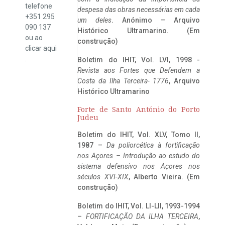
telefone
despesa das obras necessárias em cada
+351 295
um deles
. Anónimo – Arquivo
090 137
Histórico Ultramarino. (Em
ou ao
construção)
clicar
aqui
.
Boletim do IHIT, Vol. LVI, 1998 -
Revista aos Fortes que Defendem a
Costa da Ilha Terceira- 1776
, Arquivo
Histórico Ultramarino
Forte de Santo António do Porto
Judeu
Boletim do IHIT, Vol. XLV, Tomo II,
1987 –
Da poliorcética à fortificação
nos Açores – Introdução ao estudo do
sistema defensivo nos Açores nos
séculos XVI-XIX
, Alberto Vieira. (Em
construção)
Boletim do IHIT, Vol. LI-LII, 1993-1994
–
FORTIFICAÇÃO DA ILHA TERCEIRA
,