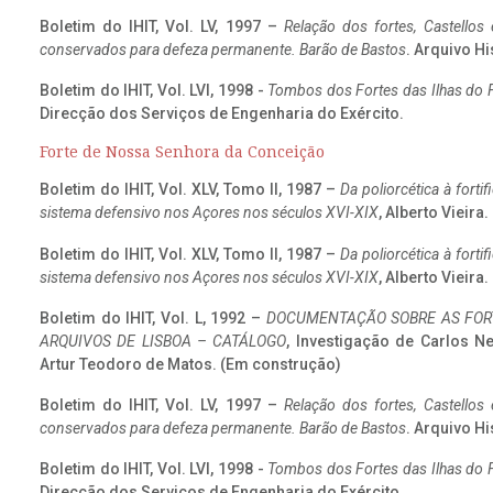
Boletim do IHIT, Vol. LV, 1997 –
Relação dos fortes, Castellos
conservados para defeza permanente. Barão de Bastos
. Arquivo Hi
Boletim do IHIT, Vol. LVI, 1998 -
Tombos dos Fortes das Ilhas do F
Direcção dos Serviços de Engenharia do Exército.
Forte de Nossa Senhora da Conceição
Boletim do IHIT, Vol. XLV, Tomo II, 1987 –
Da poliorcética à fort
sistema defensivo nos Açores nos séculos XVI-XIX
, Alberto Vieira
Boletim do IHIT, Vol. XLV, Tomo II, 1987 –
Da poliorcética à fort
sistema defensivo nos Açores nos séculos XVI-XIX
, Alberto Vieira
Boletim do IHIT, Vol. L, 1992 –
DOCUMENTAÇÃO SOBRE AS FORT
ARQUIVOS DE LISBOA – CATÁLOGO
, Investigação de Carlos N
Artur Teodoro de Matos. (Em construção)
Boletim do IHIT, Vol. LV, 1997 –
Relação dos fortes, Castellos
conservados para defeza permanente. Barão de Bastos
. Arquivo Hi
Boletim do IHIT, Vol. LVI, 1998 -
Tombos dos Fortes das Ilhas do F
Direcção dos Serviços de Engenharia do Exército.