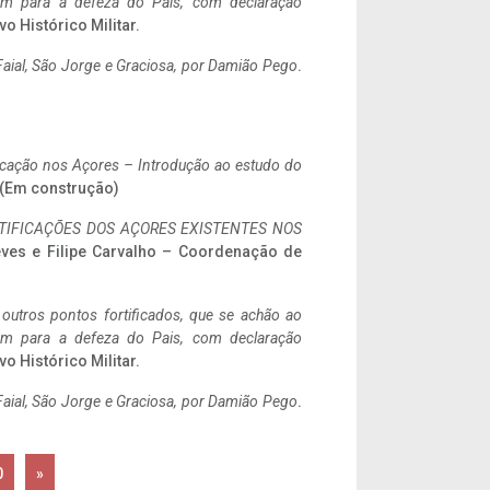
tem para a defeza do Pais, com declaração
vo Histórico Militar.
aial, São Jorge e Graciosa,
por Damião Pego
.
ificação nos Açores – Introdução ao estudo do
. (Em construção)
IFICAÇÕES DOS AÇORES EXISTENTES NOS
eves e Filipe Carvalho – Coordenação de
 outros pontos fortificados, que se achão ao
tem para a defeza do Pais, com declaração
vo Histórico Militar.
aial, São Jorge e Graciosa,
por Damião Pego
.
0
»