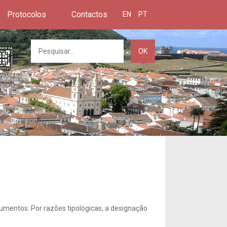
Protocolos
Contactos
EN
PT
OK
umentos. Por razões tipológicas, a designação