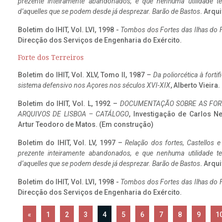
prezente inteiramente abandonados, e que nenhuma utilidade 
d’aquelles que se podem desde já desprezar. Barão de Bastos
. Arqui
Boletim do IHIT, Vol. LVI, 1998 -
Tombos dos Fortes das Ilhas do F
Direcção dos Serviços de Engenharia do Exército.
Forte dos Terreiros
Boletim do IHIT, Vol. XLV, Tomo II, 1987 –
Da poliorcética à fort
sistema defensivo nos Açores nos séculos XVI-XIX
, Alberto Vieira
Boletim do IHIT, Vol. L, 1992 –
DOCUMENTAÇÃO SOBRE AS FORT
ARQUIVOS DE LISBOA – CATÁLOGO
, Investigação de Carlos N
Artur Teodoro de Matos. (Em construção)
Boletim do IHIT, Vol. LV, 1997 –
Relação dos fortes, Castellos e
prezente inteiramente abandonados, e que nenhuma utilidade 
d’aquelles que se podem desde já desprezar. Barão de Bastos
. Arqui
Boletim do IHIT, Vol. LVI, 1998 -
Tombos dos Fortes das Ilhas do F
Direcção dos Serviços de Engenharia do Exército.
«
1
2
3
4
5
6
7
8
9
1