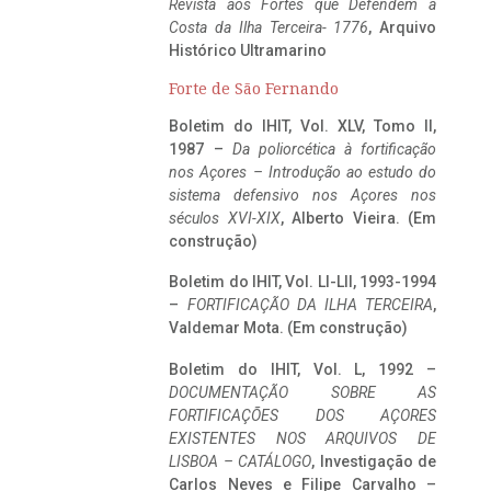
Revista aos Fortes que Defendem a
Costa da Ilha Terceira- 1776
, Arquivo
Histórico Ultramarino
Forte de São Fernando
Boletim do IHIT, Vol. XLV, Tomo II,
1987 –
Da poliorcética à fortificação
nos Açores – Introdução ao estudo do
sistema defensivo nos Açores nos
séculos XVI-XIX
, Alberto Vieira. (Em
construção)
Boletim do IHIT, Vol. LI-LII, 1993-1994
–
FORTIFICAÇÃO DA ILHA TERCEIRA
,
Valdemar Mota. (Em construção)
Boletim do IHIT, Vol. L, 1992 –
DOCUMENTAÇÃO SOBRE AS
FORTIFICAÇÕES DOS AÇORES
EXISTENTES NOS ARQUIVOS DE
LISBOA – CATÁLOGO
, Investigação de
Carlos Neves e Filipe Carvalho –