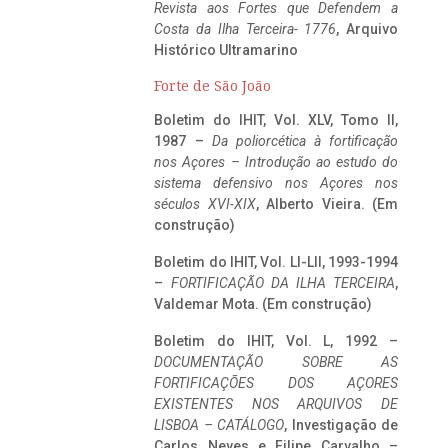
Revista aos Fortes que Defendem a
Costa da Ilha Terceira- 1776
, Arquivo
Histórico Ultramarino
Forte de São João
Boletim do IHIT, Vol. XLV, Tomo II,
1987 –
Da poliorcética à fortificação
nos Açores – Introdução ao estudo do
sistema defensivo nos Açores nos
séculos XVI-XIX
, Alberto Vieira. (Em
construção)
Boletim do IHIT, Vol. LI-LII, 1993-1994
–
FORTIFICAÇÃO DA ILHA TERCEIRA
,
Valdemar Mota. (Em construção)
Boletim do IHIT, Vol. L, 1992 –
DOCUMENTAÇÃO SOBRE AS
FORTIFICAÇÕES DOS AÇORES
EXISTENTES NOS ARQUIVOS DE
LISBOA – CATÁLOGO
, Investigação de
Carlos Neves e Filipe Carvalho –