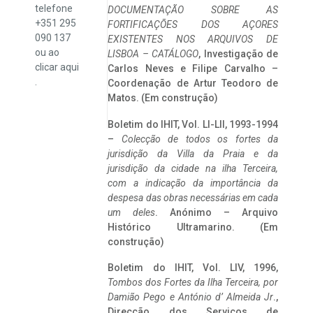
telefone
DOCUMENTAÇÃO SOBRE AS
+351 295
FORTIFICAÇÕES DOS AÇORES
090 137
EXISTENTES NOS ARQUIVOS DE
ou ao
LISBOA – CATÁLOGO
, Investigação de
clicar
aqui
Carlos Neves e Filipe Carvalho –
.
Coordenação de Artur Teodoro de
Matos. (Em construção)
Boletim do IHIT, Vol. LI-LII, 1993-1994
–
Colecção de todos os fortes da
jurisdição da Villa da Praia e da
jurisdição da cidade na ilha Terceira,
com a indicação da importância da
despesa das obras necessárias em cada
um deles
. Anónimo – Arquivo
Histórico Ultramarino. (Em
construção)
Boletim do IHIT, Vol. LIV, 1996,
Tombos dos Fortes da Ilha Terceira,
por
Damião Pego e António d’ Almeida Jr
.,
Direcção dos Serviços de