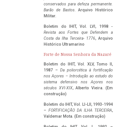
conservados para defeza permanente.
Barão de Bastos
. Arquivo Histórico
Militar.
Boletim do IHIT, Vol. LVI, 1998 -
Revista aos Fortes que Defendem a
Costa da Ilha Terceira- 1776
, Arquivo
Histórico Ultramarino
Forte de Nossa Senhora da Nazaré
Boletim do IHIT, Vol. XLV, Tomo II,
1987 –
Da poliorcética à fortificação
nos Açores – Introdução ao estudo do
sistema defensivo nos Açores nos
séculos XVI-XIX
, Alberto Vieira. (Em
construção)
Boletim do IHIT, Vol. LI-LII, 1993-1994
–
FORTIFICAÇÃO DA ILHA TERCEIRA
,
Valdemar Mota. (Em construção)
Boletim do IHIT, Vol. L, 1992 –