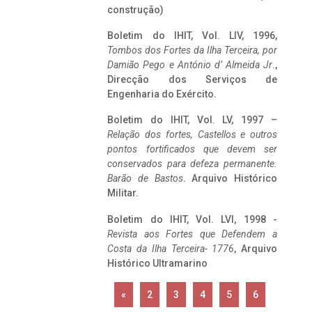
construção)
Boletim do IHIT, Vol. LIV, 1996,
Tombos dos Fortes da Ilha Terceira,
por
Damião Pego e António d’ Almeida Jr
.,
Direcção dos Serviços de
Engenharia do Exército.
Boletim do IHIT, Vol. LV, 1997 –
Relação dos fortes, Castellos e outros
pontos fortificados que devem ser
conservados para defeza permanente.
Barão de Bastos
. Arquivo Histórico
Militar.
Boletim do IHIT, Vol. LVI, 1998 -
Revista aos Fortes que Defendem a
Costa da Ilha Terceira- 1776
, Arquivo
Histórico Ultramarino
«
2
3
4
5
6