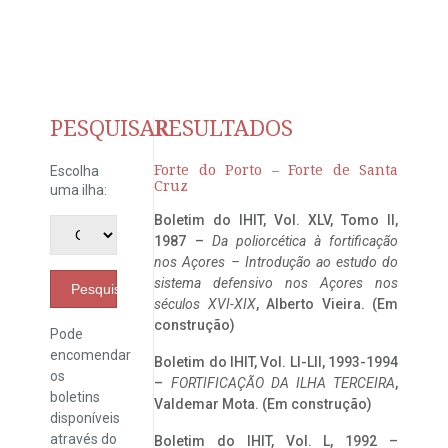
PESQUISAR
RESULTADOS
Forte do Porto – Forte de Santa
Escolha
Cruz
uma ilha:
Boletim do IHIT, Vol. XLV, Tomo II,
1987 –
Da poliorcética à fortificação
nos Açores – Introdução ao estudo do
sistema defensivo nos Açores nos
Pesquisar
séculos XVI-XIX
, Alberto Vieira. (Em
construção)
Pode
encomendar
Boletim do IHIT, Vol. LI-LII, 1993-1994
os
–
FORTIFICAÇÃO DA ILHA TERCEIRA
,
boletins
Valdemar Mota. (Em construção)
disponíveis
através do
Boletim do IHIT, Vol. L, 1992 –