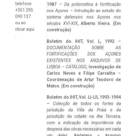
telefone
1987 –
Da poliorcética à fortificação
+351 295
nos Açores – Introdução ao estudo do
090 137
sistema defensivo nos Açores nos
ou ao
séculos XVI-XIX
, Alberto Vieira. (Em
clicar
aqui
construção)
.
Boletim do IHIT, Vol. L, 1992 –
DOCUMENTAÇÃO SOBRE AS
FORTIFICAÇÕES DOS AÇORES
EXISTENTES NOS ARQUIVOS DE
LISBOA – CATÁLOGO
, Investigação de
Carlos Neves e Filipe Carvalho –
Coordenação de Artur Teodoro de
Matos. (Em construção)
Boletim do IHIT, Vol. LI-LII, 1993-1994
–
Colecção de todos os fortes da
jurisdição da Villa da Praia e da
jurisdição da cidade na ilha Terceira,
com a indicação da importância da
despesa das obras necessárias em cada
um deles
. Anónimo – Arquivo