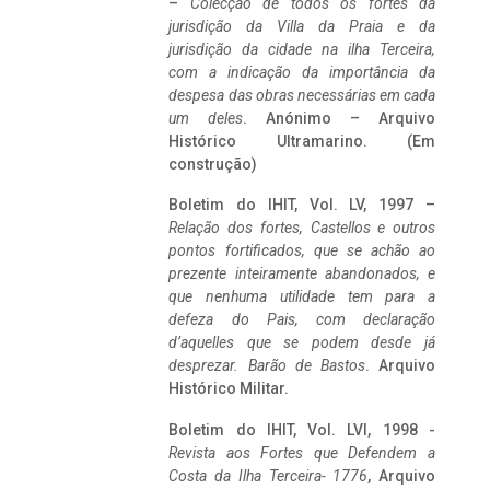
–
Colecção de todos os fortes da
jurisdição da Villa da Praia e da
jurisdição da cidade na ilha Terceira,
com a indicação da importância da
despesa das obras necessárias em cada
um deles
. Anónimo – Arquivo
Histórico Ultramarino. (Em
construção)
Boletim do IHIT, Vol. LV, 1997 –
Relação dos fortes, Castellos e outros
pontos fortificados, que se achão ao
prezente inteiramente abandonados, e
que nenhuma utilidade tem para a
defeza do Pais, com declaração
d’aquelles que se podem desde já
desprezar. Barão de Bastos
. Arquivo
Histórico Militar.
Boletim do IHIT, Vol. LVI, 1998 -
Revista aos Fortes que Defendem a
Costa da Ilha Terceira- 1776
, Arquivo