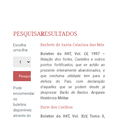
PESQUISAR
RESULTADOS
Barbete de Santa Catarina das Mós
Escolha
uma ilha:
Boletim do IHIT, Vol. LV, 1997 –
Relação dos fortes, Castellos e outros
pontos fortificados, que se achão ao
prezente inteiramente abandonados, e
que nenhuma utilidade tem para a
Pesquisar
defeza do Pais, com declaração
d’aquelles que se podem desde já
Pode
desprezar. Barão de Bastos
. Arquivo
encomendar
Histórico Militar.
os
boletins
Forte dos Coelhos
disponíveis
através do
Boletim do IHIT, Vol. XLV, Tomo II,