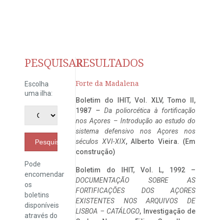
PESQUISAR
RESULTADOS
Forte da Madalena
Escolha
uma ilha:
Boletim do IHIT, Vol. XLV, Tomo II,
1987 –
Da poliorcética à fortificação
nos Açores – Introdução ao estudo do
sistema defensivo nos Açores nos
séculos XVI-XIX
, Alberto Vieira. (Em
Pesquisar
construção)
Pode
Boletim do IHIT, Vol. L, 1992 –
encomendar
DOCUMENTAÇÃO SOBRE AS
os
FORTIFICAÇÕES DOS AÇORES
boletins
EXISTENTES NOS ARQUIVOS DE
disponíveis
LISBOA – CATÁLOGO
, Investigação de
através do