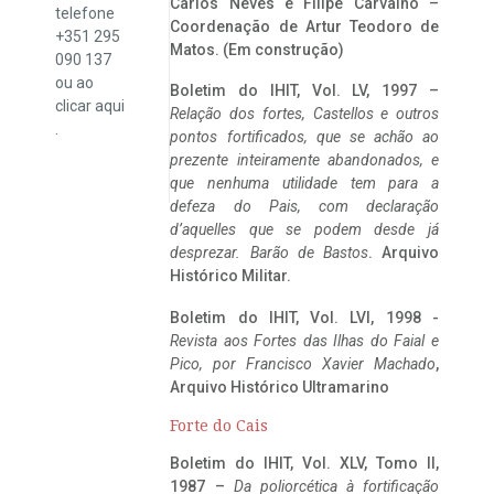
Carlos Neves e Filipe Carvalho –
telefone
Coordenação de Artur Teodoro de
+351 295
Matos. (Em construção)
090 137
ou ao
Boletim do IHIT, Vol. LV, 1997 –
clicar
aqui
Relação dos fortes, Castellos e outros
.
pontos fortificados, que se achão ao
prezente inteiramente abandonados, e
que nenhuma utilidade tem para a
defeza do Pais, com declaração
d’aquelles que se podem desde já
desprezar. Barão de Bastos
. Arquivo
Histórico Militar.
Boletim do IHIT, Vol. LVI, 1998 -
Revista aos Fortes das Ilhas do Faial e
Pico, por Francisco Xavier Machado
,
Arquivo Histórico Ultramarino
Forte do Cais
Boletim do IHIT, Vol. XLV, Tomo II,
1987 –
Da poliorcética à fortificação