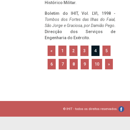
Histórico Militar.
Boletim do IHIT, Vol. LVI, 1998 -
Tombos dos Fortes das Ilhas do Faial,
São Jorge e Graciosa,
por Damião Pego
.
Direcção dos Serviços de
Engenharia do Exército.
«
1
2
3
4
5
6
7
8
9
10
»
© IHIT - todos os direitos reservados.