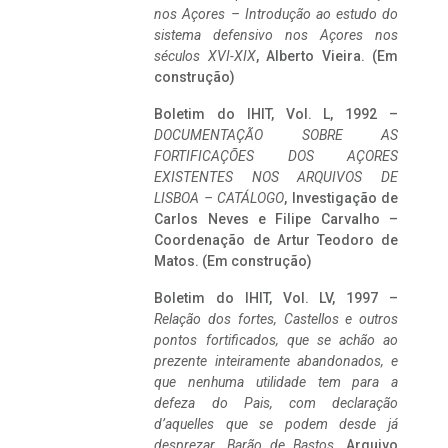
nos Açores – Introdução ao estudo do
sistema defensivo nos Açores nos
séculos XVI-XIX
, Alberto Vieira. (Em
construção)
Boletim do IHIT, Vol. L, 1992 –
DOCUMENTAÇÃO SOBRE AS
FORTIFICAÇÕES DOS AÇORES
EXISTENTES NOS ARQUIVOS DE
LISBOA – CATÁLOGO
, Investigação de
Carlos Neves e Filipe Carvalho –
Coordenação de Artur Teodoro de
Matos. (Em construção)
Boletim do IHIT, Vol. LV, 1997 –
Relação dos fortes, Castellos e outros
pontos fortificados, que se achão ao
prezente inteiramente abandonados, e
que nenhuma utilidade tem para a
defeza do Pais, com declaração
d’aquelles que se podem desde já
desprezar. Barão de Bastos
. Arquivo