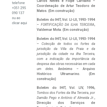
Carlos Neves e Filipe Carvalho –
telefone
Coordenação de Artur Teodoro de
+351 295
Matos. (Em construção)
090 137
ou ao
Boletim do IHIT, Vol. LI-LII, 1993-1994
clicar
aqui
–
FORTIFICAÇÃO DA ILHA TERCEIRA
,
.
Valdemar Mota. (Em construção)
Boletim do IHIT, Vol. LI-LII, 1993-1994
–
Colecção de todos os fortes da
jurisdição da Villa da Praia e da
jurisdição da cidade na ilha Terceira,
com a indicação da importância da
despesa das obras necessárias em cada
um deles
. Anónimo – Arquivo
Histórico Ultramarino. (Em
construção)
Boletim do IHIT, Vol. LIV, 1996,
Tombos dos Fortes da Ilha Terceira,
por
Damião Pego e António d’ Almeida Jr
.,
Direcção dos Serviços de