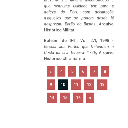
prezente inteiramente abandonados, e
que nenhuma utilidade tem para a
defeza do Pais, com declaração
d’aquelles que se podem desde já
desprezar. Barão de Bastos
. Arquivo
Histórico Militar.
Boletim do IHIT, Vol. LVI, 1998 -
Revista aos Fortes que Defendem a
Costa da Ilha Terceira- 1776
, Arquivo
Histórico Ultramarino
«
4
5
6
7
8
9
10
11
12
13
14
15
16
»