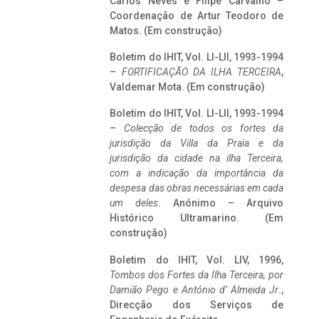
Carlos Neves e Filipe Carvalho –
Coordenação de Artur Teodoro de
Matos. (Em construção)
Boletim do IHIT, Vol. LI-LII, 1993-1994
–
FORTIFICAÇÃO DA ILHA TERCEIRA
,
Valdemar Mota. (Em construção)
Boletim do IHIT, Vol. LI-LII, 1993-1994
–
Colecção de todos os fortes da
jurisdição da Villa da Praia e da
jurisdição da cidade na ilha Terceira,
com a indicação da importância da
despesa das obras necessárias em cada
um deles
. Anónimo – Arquivo
Histórico Ultramarino. (Em
construção)
Boletim do IHIT, Vol. LIV, 1996,
Tombos dos Fortes da Ilha Terceira,
por
Damião Pego e António d’ Almeida Jr
.,
Direcção dos Serviços de