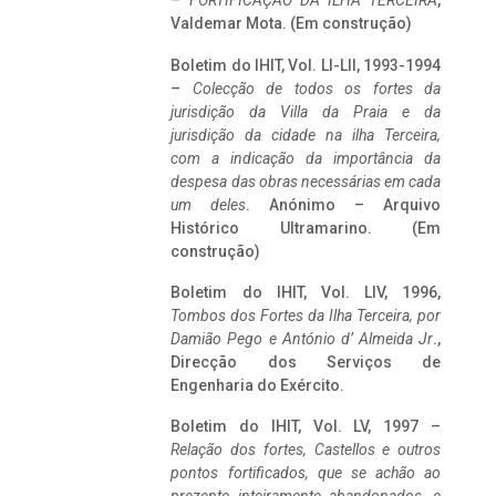
–
FORTIFICAÇÃO DA ILHA TERCEIRA
,
Valdemar Mota. (Em construção)
Boletim do IHIT, Vol. LI-LII, 1993-1994
–
Colecção de todos os fortes da
jurisdição da Villa da Praia e da
jurisdição da cidade na ilha Terceira,
com a indicação da importância da
despesa das obras necessárias em cada
um deles
. Anónimo – Arquivo
Histórico Ultramarino. (Em
construção)
Boletim do IHIT, Vol. LIV, 1996,
Tombos dos Fortes da Ilha Terceira,
por
Damião Pego e António d’ Almeida Jr
.,
Direcção dos Serviços de
Engenharia do Exército.
Boletim do IHIT, Vol. LV, 1997 –
Relação dos fortes, Castellos e outros
pontos fortificados, que se achão ao