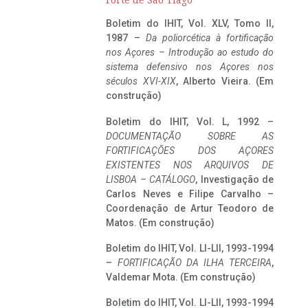
Forte de São Tiago
Boletim do IHIT, Vol. XLV, Tomo II,
1987 –
Da poliorcética à fortificação
nos Açores – Introdução ao estudo do
sistema defensivo nos Açores nos
séculos XVI-XIX
, Alberto Vieira. (Em
construção)
Boletim do IHIT, Vol. L, 1992 –
DOCUMENTAÇÃO SOBRE AS
FORTIFICAÇÕES DOS AÇORES
EXISTENTES NOS ARQUIVOS DE
LISBOA – CATÁLOGO
, Investigação de
Carlos Neves e Filipe Carvalho –
Coordenação de Artur Teodoro de
Matos. (Em construção)
Boletim do IHIT, Vol. LI-LII, 1993-1994
–
FORTIFICAÇÃO DA ILHA TERCEIRA
,
Valdemar Mota. (Em construção)
Boletim do IHIT, Vol. LI-LII, 1993-1994