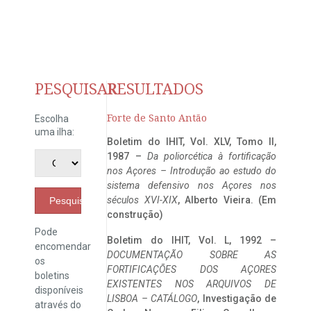
PESQUISAR
RESULTADOS
Forte de Santo Antão
Escolha
uma ilha:
Boletim do IHIT, Vol. XLV, Tomo II,
1987 –
Da poliorcética à fortificação
nos Açores – Introdução ao estudo do
sistema defensivo nos Açores nos
séculos XVI-XIX
, Alberto Vieira. (Em
Pesquisar
construção)
Pode
Boletim do IHIT, Vol. L, 1992 –
encomendar
DOCUMENTAÇÃO SOBRE AS
os
FORTIFICAÇÕES DOS AÇORES
boletins
EXISTENTES NOS ARQUIVOS DE
disponíveis
LISBOA – CATÁLOGO
, Investigação de
através do