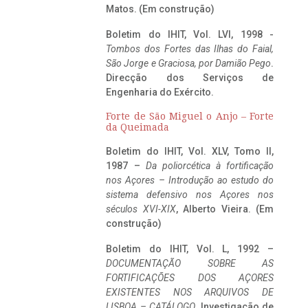
Matos. (Em construção)
Boletim do IHIT, Vol. LVI, 1998 -
Tombos dos Fortes das Ilhas do Faial,
São Jorge e Graciosa,
por Damião Pego
.
Direcção dos Serviços de
Engenharia do Exército.
Forte de São Miguel o Anjo – Forte
da Queimada
Boletim do IHIT, Vol. XLV, Tomo II,
1987 –
Da poliorcética à fortificação
nos Açores – Introdução ao estudo do
sistema defensivo nos Açores nos
séculos XVI-XIX
, Alberto Vieira. (Em
construção)
Boletim do IHIT, Vol. L, 1992 –
DOCUMENTAÇÃO SOBRE AS
FORTIFICAÇÕES DOS AÇORES
EXISTENTES NOS ARQUIVOS DE
LISBOA – CATÁLOGO
, Investigação de