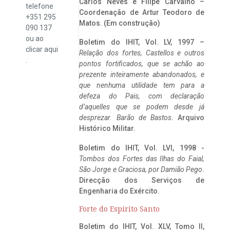
Carlos Neves e Filipe Carvalho –
telefone
Coordenação de Artur Teodoro de
+351 295
Matos. (Em construção)
090 137
ou ao
Boletim do IHIT, Vol. LV, 1997 –
clicar
aqui
Relação dos fortes, Castellos e outros
.
pontos fortificados, que se achão ao
prezente inteiramente abandonados, e
que nenhuma utilidade tem para a
defeza do Pais, com declaração
d’aquelles que se podem desde já
desprezar. Barão de Bastos
. Arquivo
Histórico Militar.
Boletim do IHIT, Vol. LVI, 1998 -
Tombos dos Fortes das Ilhas do Faial,
São Jorge e Graciosa,
por Damião Pego
.
Direcção dos Serviços de
Engenharia do Exército.
Forte do Espírito Santo
Boletim do IHIT, Vol. XLV, Tomo II,