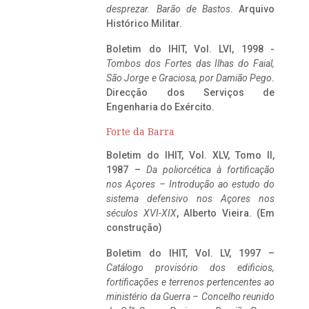
desprezar. Barão de Bastos
. Arquivo
Histórico Militar.
Boletim do IHIT, Vol. LVI, 1998 -
Tombos dos Fortes das Ilhas do Faial,
São Jorge e Graciosa,
por Damião Pego
.
Direcção dos Serviços de
Engenharia do Exército.
Forte da Barra
Boletim do IHIT, Vol. XLV, Tomo II,
1987 –
Da poliorcética à fortificação
nos Açores – Introdução ao estudo do
sistema defensivo nos Açores nos
séculos XVI-XIX
, Alberto Vieira. (Em
construção)
Boletim do IHIT, Vol. LV, 1997 –
Catálogo provisório dos edificios,
fortificações e terrenos pertencentes ao
ministério da Guerra – Concelho reunido
ta