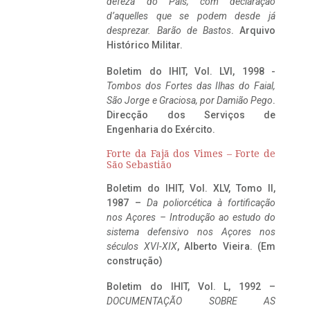
defeza do Pais, com declaração
d’aquelles que se podem desde já
desprezar. Barão de Bastos
. Arquivo
Histórico Militar.
Boletim do IHIT, Vol. LVI, 1998 -
Tombos dos Fortes das Ilhas do Faial,
São Jorge e Graciosa,
por Damião Pego
.
Direcção dos Serviços de
Engenharia do Exército.
Forte da Fajã dos Vimes – Forte de
São Sebastião
Boletim do IHIT, Vol. XLV, Tomo II,
1987 –
Da poliorcética à fortificação
nos Açores – Introdução ao estudo do
sistema defensivo nos Açores nos
séculos XVI-XIX
, Alberto Vieira. (Em
construção)
Boletim do IHIT, Vol. L, 1992 –
DOCUMENTAÇÃO SOBRE AS