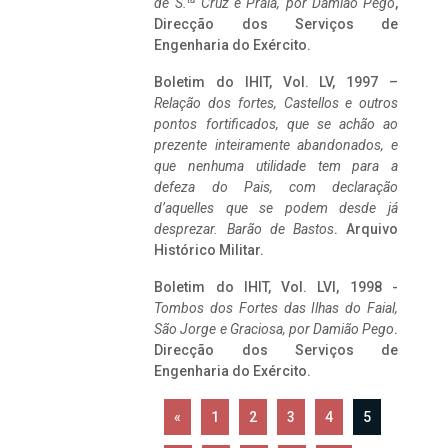
de S.
Cruz e Praia, por Damião Pego
,
Direcção dos Serviços de
Engenharia do Exército.
Boletim do IHIT, Vol. LV, 1997 –
Relação dos fortes, Castellos e outros
pontos fortificados, que se achão ao
prezente inteiramente abandonados, e
que nenhuma utilidade tem para a
defeza do Pais, com declaração
d’aquelles que se podem desde já
desprezar. Barão de Bastos
. Arquivo
Histórico Militar.
Boletim do IHIT, Vol. LVI, 1998 -
Tombos dos Fortes das Ilhas do Faial,
São Jorge e Graciosa,
por Damião Pego
.
Direcção dos Serviços de
Engenharia do Exército.
«
1
2
3
4
5