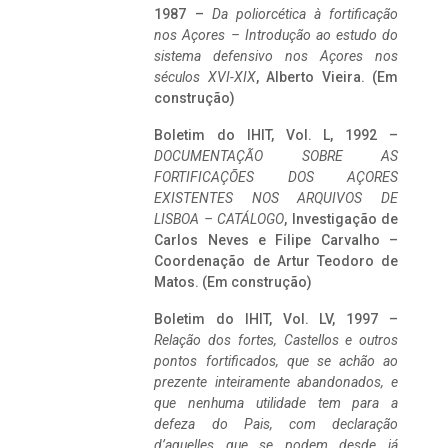
1987 –
Da poliorcética à fortificação
nos Açores – Introdução ao estudo do
sistema defensivo nos Açores nos
séculos XVI-XIX
, Alberto Vieira. (Em
construção)
Boletim do IHIT, Vol. L, 1992 –
DOCUMENTAÇÃO SOBRE AS
FORTIFICAÇÕES DOS AÇORES
EXISTENTES NOS ARQUIVOS DE
LISBOA – CATÁLOGO
, Investigação de
Carlos Neves e Filipe Carvalho –
Coordenação de Artur Teodoro de
Matos. (Em construção)
Boletim do IHIT, Vol. LV, 1997 –
Relação dos fortes, Castellos e outros
pontos fortificados, que se achão ao
prezente inteiramente abandonados, e
que nenhuma utilidade tem para a
defeza do Pais, com declaração
d’aquelles que se podem desde já