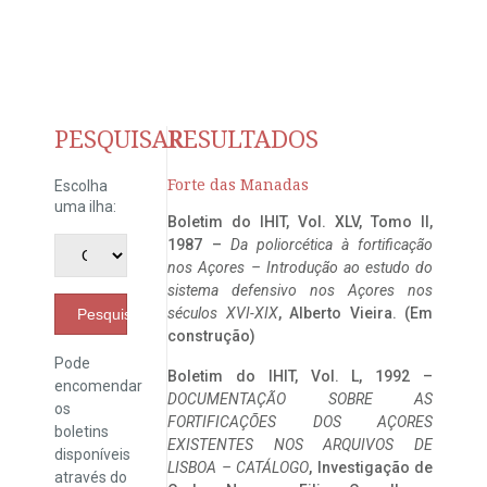
PESQUISAR
RESULTADOS
Forte das Manadas
Escolha
uma ilha:
Boletim do IHIT, Vol. XLV, Tomo II,
1987 –
Da poliorcética à fortificação
nos Açores – Introdução ao estudo do
sistema defensivo nos Açores nos
séculos XVI-XIX
, Alberto Vieira. (Em
Pesquisar
construção)
Pode
Boletim do IHIT, Vol. L, 1992 –
encomendar
DOCUMENTAÇÃO SOBRE AS
os
FORTIFICAÇÕES DOS AÇORES
boletins
EXISTENTES NOS ARQUIVOS DE
disponíveis
LISBOA – CATÁLOGO
, Investigação de
através do