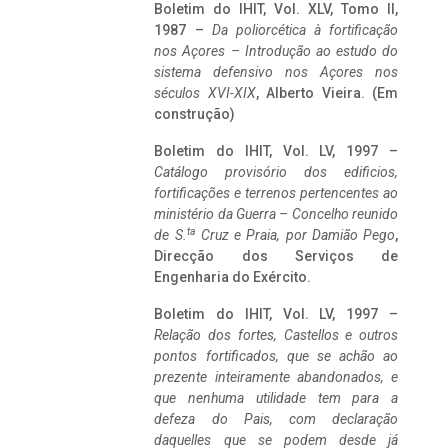
Boletim do IHIT, Vol. XLV, Tomo II,
1987 –
Da poliorcética à fortificação
nos Açores – Introdução ao estudo do
sistema defensivo nos Açores nos
séculos XVI-XIX
, Alberto Vieira. (Em
construção)
Boletim do IHIT, Vol. LV, 1997 –
Catálogo provisório dos edificios,
fortificações e terrenos pertencentes ao
ministério da Guerra – Concelho reunido
ta
de S.
Cruz e Praia, por Damião Pego
,
Direcção dos Serviços de
Engenharia do Exército.
Boletim do IHIT, Vol. LV, 1997 –
Relação dos fortes, Castellos e outros
pontos fortificados, que se achão ao
prezente inteiramente abandonados, e
que nenhuma utilidade tem para a
defeza do Pais, com declaração
daquelles que se podem desde já