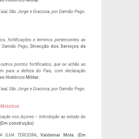
vo Histórico Militar.
aial, São Jorge e Graciosa,
por Damião Pego
.
ios, fortificações e terrenos pertencentes ao
r Damião Pego
, Direcção dos Serviços de
 outros pontos fortificados, que se achão ao
tem para a defeza do Pais, com declaração
vo Histórico Militar.
aial, São Jorge e Graciosa,
por Damião Pego
.
s Moinhos
ificação nos Açores – Introdução ao estudo do
. (Em construção)
A ILHA TERCEIRA
, Valdemar Mota. (Em