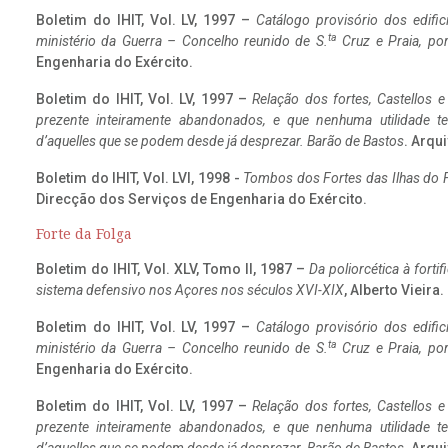
Boletim do IHIT, Vol. LV, 1997 –
Catálogo provisório dos edific
ta
ministério da Guerra – Concelho reunido de S.
Cruz e Praia, po
Engenharia do Exército.
Boletim do IHIT, Vol. LV, 1997 –
Relação dos fortes, Castellos e
prezente inteiramente abandonados, e que nenhuma utilidade 
d’aquelles que se podem desde já desprezar. Barão de Bastos
. Arqui
Boletim do IHIT, Vol. LVI, 1998 -
Tombos dos Fortes das Ilhas do F
Direcção dos Serviços de Engenharia do Exército.
Forte da Folga
Boletim do IHIT, Vol. XLV, Tomo II, 1987 –
Da poliorcética à fort
sistema defensivo nos Açores nos séculos XVI-XIX
, Alberto Vieira
Boletim do IHIT, Vol. LV, 1997 –
Catálogo provisório dos edific
ta
ministério da Guerra – Concelho reunido de S.
Cruz e Praia, po
Engenharia do Exército.
Boletim do IHIT, Vol. LV, 1997 –
Relação dos fortes, Castellos e
prezente inteiramente abandonados, e que nenhuma utilidade 