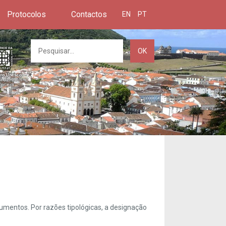
Protocolos
Contactos
EN
PT
OK
umentos. Por razões tipológicas, a designação