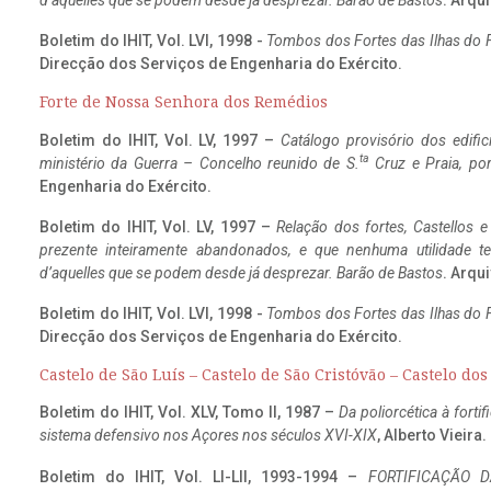
d’aquelles que se podem desde já desprezar. Barão de Bastos
. Arqui
Boletim do IHIT, Vol. LVI, 1998 -
Tombos dos Fortes das Ilhas do F
Direcção dos Serviços de Engenharia do Exército.
Forte de Nossa Senhora dos Remédios
Boletim do IHIT, Vol. LV, 1997 –
Catálogo provisório dos edific
ta
ministério da Guerra – Concelho reunido de S.
Cruz e Praia, po
Engenharia do Exército.
Boletim do IHIT, Vol. LV, 1997 –
Relação dos fortes, Castellos e
prezente inteiramente abandonados, e que nenhuma utilidade 
d’aquelles que se podem desde já desprezar. Barão de Bastos
. Arqui
Boletim do IHIT, Vol. LVI, 1998 -
Tombos dos Fortes das Ilhas do F
Direcção dos Serviços de Engenharia do Exército.
Castelo de São Luís – Castelo de São Cristóvão – Castelo do
Boletim do IHIT, Vol. XLV, Tomo II, 1987 –
Da poliorcética à fort
sistema defensivo nos Açores nos séculos XVI-XIX
, Alberto Vieira
Boletim do IHIT, Vol. LI-LII, 1993-1994 –
FORTIFICAÇÃO D