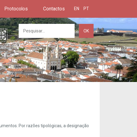
Protocolos
Contactos
EN
PT
OK
umentos. Por razões tipológicas, a designação